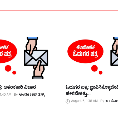
ರ: ಆತಂಕಕಾರಿ ವಿಚಾರ
ಓದುಗರ ಪತ್ರ: ಜ್ಞಾಪಿಸಿಕೊಳ್ಳಬೇಕಿತ್
ಹೇಳಬೇಕಿತ್ತು…
 1:40 AM
By
ಆಂದೋಲನ ಡೆಸ್ಕ್
August 6, 1:38 AM
By
ಆಂದೋಲನ