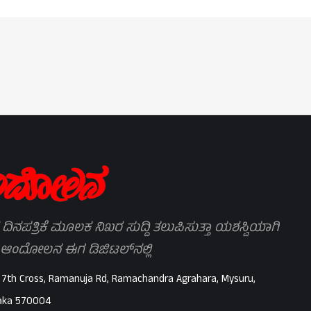
 ದಿನಪತ್ರಿಕೆ ಮೂಲಕ ನಿಖರ ಸುದ್ದಿ ತಲುಪಿಸುತ್ತಾ ಯಶಸ್ವಿಯಾಗಿ
 ಆಂದೋಲನ ಈಗ ಡಿಜಿಟಲ್‌ನಲ್ಲಿ
 7th Cross, Ramanuja Rd, Ramachandra Agrahara, Mysuru,
aka 570004