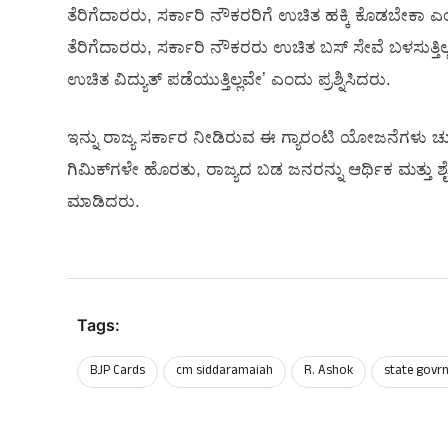
ತೆರಿಗೆದಾರರು, ಸರ್ಕಾರಿ ನೌಕರರಿಗೆ ಉಚಿತ ಹಕ್ಕಿ ಕೊಡಬೇಕಾ ಎ
ತೆರಿಗೆದಾರರು, ಸರ್ಕಾರಿ ನೌಕರರು ಉಚಿತ ಬಸ್‌ ಸೇವೆ ಬಳಸುತ್
ಉಚಿತ ವಿದ್ಯುತ್‌ ಪಡೆಯುತ್ತಿಲ್ಲವೇʼ ಎಂದು ಪ್ರಶ್ನಿಸಿದರು.
ಇನ್ನು ರಾಜ್ಯ ಸರ್ಕಾರ ನೀಡಿರುವ ಈ ಗ್ಯಾರಂಟಿ ಯೋಜನೆಗಳು ಚು
ಗಿಮಿಕ್‌ಗಳೇ ಹೊರತು, ರಾಜ್ಯದ ಬಡ ಜನರನ್ನು ಆರ್ಥಿಕ ಮತ್ತು ಶೈಕ್
ಮಾಡಿದರು.
Tags:
BJP Cards
cm siddaramaiah
R. Ashok
state govr