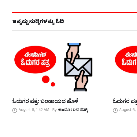
ಇನ್ನಷ್ಟು ಸುದ್ದಿಗಳನ್ನು ಓದಿ
ಓದುಗರ ಪತ್ರ: ಬಂಡಾಯದ ಹೊಳೆ
ಓದುಗರ ಪತ್
August 6, 1:42 AM
By
ಆಂದೋಲನ ಡೆಸ್ಕ್
August 6,