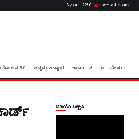
Mysore
22
overcast clouds
ಂದೋಲನ 50
ಇದ್ದದ್ದು ಇದ್ಹಾಂಗ
ಕಾರ್ಟೂನ್
ಇ – ಪೇಪರ್
ವಿಡಿಯೊ ವೀಕ್ಷಿಸಿ
ಾರ್ಡ್‌