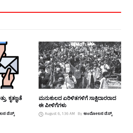
ತು, ಕೃತಜ್ಞತೆ
ಮನುಕುಲದ ಏರಿಳಿತಗಳಿಗೆ ಸಾಕ್ಷಿದಾರರಾದ
ಈ ಪೀಳಿಗೆಗಳು
 ಡೆಸ್ಕ್
August 6, 1:36 AM
By
ಆಂದೋಲನ ಡೆಸ್ಕ್