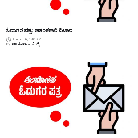
ಓದುಗರ ಪತ್ರ: ಆತಂಕಕಾರಿ ವಿಚಾರ
August 6, 1:40 AM
By
ಆಂದೋಲನ ಡೆಸ್ಕ್