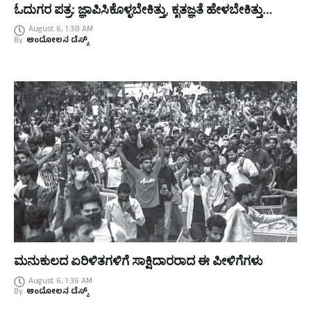
ಓದುಗರ ಪತ್ರ: ಜ್ಞಾಪಿಸಿಕೊಳ್ಳಬೇಕಿತ್ತು, ಕೃತಜ್ಞತೆ ಹೇಳಬೇಕಿತ್ತು…
August 6, 1:38 AM
By
ಆಂದೋಲನ ಡೆಸ್ಕ್
ಮನುಕುಲದ ಏರಿಳಿತಗಳಿಗೆ ಸಾಕ್ಷಿದಾರರಾದ ಈ ಪೀಳಿಗೆಗಳು
August 6, 1:36 AM
By
ಆಂದೋಲನ ಡೆಸ್ಕ್