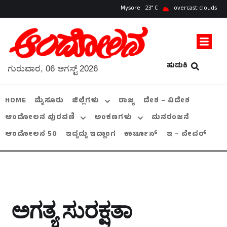
Mysore
23
overcast clouds
ಹುಡುಕಿ
ಗುರುವಾರ, 06 ಆಗಸ್ಟ್ 2026
HOME
ಮೈಸೂರು
ಜಿಲ್ಲೆಗಳು
ರಾಜ್ಯ
ದೇಶ – ವಿದೇಶ
ಆಂದೋಲನ ಪುರವಣಿ
ಅಂಕಣಗಳು
ಮನರಂಜನೆ
ಆಂದೋಲನ 50
ಇದ್ದದ್ದು ಇದ್ಹಾಂಗ
ಕಾರ್ಟೂನ್
ಇ – ಪೇಪರ್
ಅಗತ್ಯ ಸುರಕ್ಷತಾ