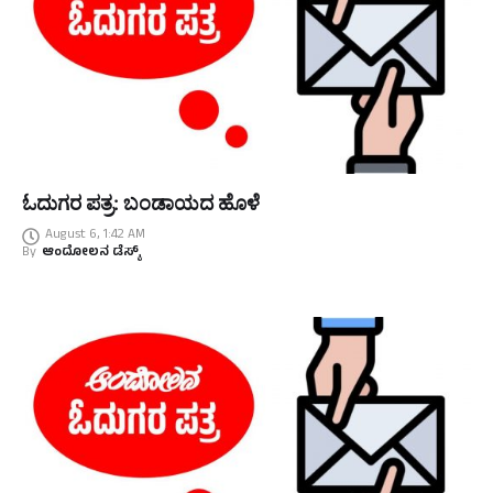
ಓದುಗರ ಪತ್ರ: ಬಂಡಾಯದ ಹೊಳೆ
August 6, 1:42 AM
By
ಆಂದೋಲನ ಡೆಸ್ಕ್