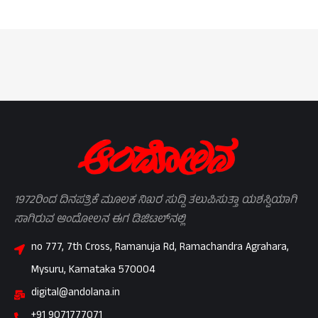
1972ರಿಂದ ದಿನಪತ್ರಿಕೆ ಮೂಲಕ ನಿಖರ ಸುದ್ದಿ ತಲುಪಿಸುತ್ತಾ ಯಶಸ್ವಿಯಾಗಿ
ಸಾಗಿರುವ ಆಂದೋಲನ ಈಗ ಡಿಜಿಟಲ್‌ನಲ್ಲಿ
no 777, 7th Cross, Ramanuja Rd, Ramachandra Agrahara,
Mysuru, Karnataka 570004
digital@andolana.in
+91 9071777071