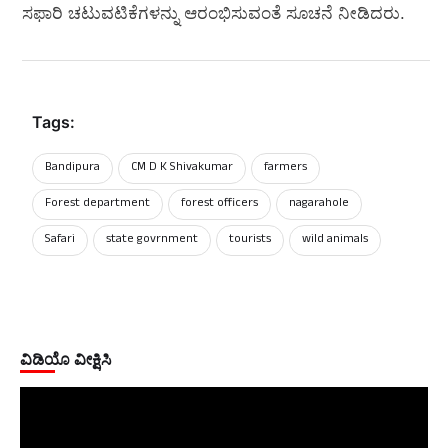
ಸಫಾರಿ ಚಟುವಟಿಕೆಗಳನ್ನು ಆರಂಭಿಸುವಂತೆ ಸೂಚನೆ ನೀಡಿದರು.
Tags:
Bandipura
CM D K Shivakumar
farmers
Forest department
forest officers
nagarahole
Safari
state govrnment
tourists
wild animals
ವಿಡಿಯೊ ವೀಕ್ಷಿಸಿ