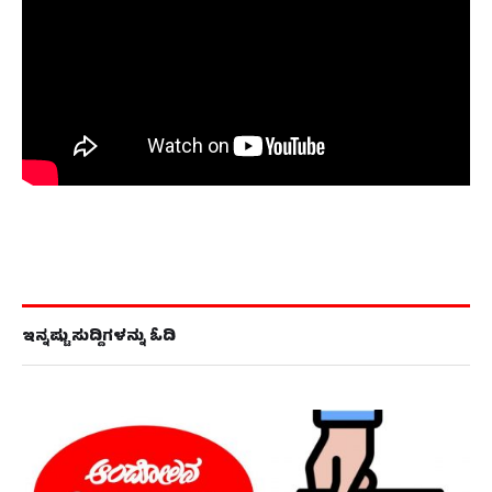
ಇನ್ನಷ್ಟು ಸುದ್ದಿಗಳನ್ನು ಓದಿ