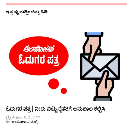
ಇನ್ನಷ್ಟು ಸುದ್ದಿಗಳನ್ನು ಓದಿ
ಓದುಗರ ಪತ್ರ | ನೀರು ಬಿಟ್ಟು ರೈತರಿಗೆ ಅನುಕೂಲ ಕಲ್ಪಿಸಿ
August 8, 2:36 AM
By
ಆಂದೋಲನ ಡೆಸ್ಕ್