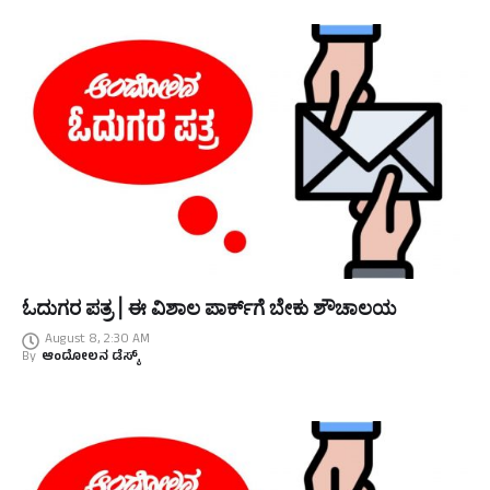
ಓದುಗರ ಪತ್ರ | ಈ ವಿಶಾಲ ಪಾರ್ಕ್‌ಗೆ ಬೇಕು ಶೌಚಾಲಯ
August 8, 2:30 AM
By
ಆಂದೋಲನ ಡೆಸ್ಕ್