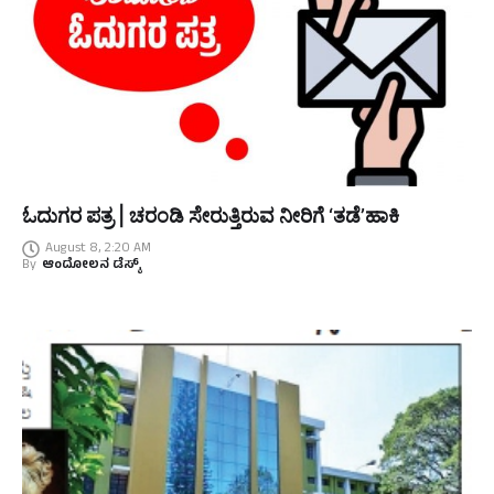
ಓದುಗರ ಪತ್ರ | ಚರಂಡಿ ಸೇರುತ್ತಿರುವ ನೀರಿಗೆ ‘ತಡೆ’ಹಾಕಿ
August 8, 2:20 AM
By
ಆಂದೋಲನ ಡೆಸ್ಕ್