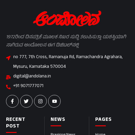
1972ರಿಂದ ದಿನಪತ್ರಿಕೆ ಮೂಲಕ ನಿಖರ ಸುದ್ದಿ ತಲುಪಿಸುತ್ತಾ ಯಶಸ್ವಿಯಾಗಿ
ಸಾಗಿರುವ ಆಂದೋಲನ ಈಗ ಡಿಜಿಟಲ್‌ನಲ್ಲಿ
no 777, 7th Cross, Ramanuja Rd, Ramachandra Agrahara,
Mysuru, Karnataka 570004
digital@andolana.in
+91 9071777071
RECENT
NEWS
PAGES
POST