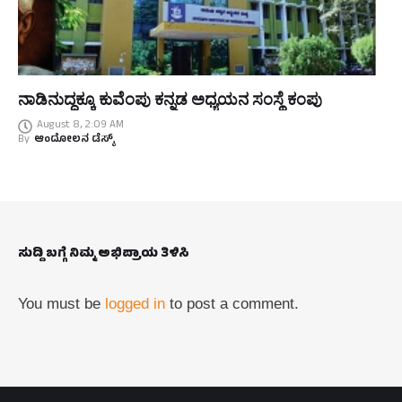
ನಾಡಿನುದ್ದಕ್ಕೂ ಕುವೆಂಪು ಕನ್ನಡ ಅಧ್ಯಯನ ಸಂಸ್ಥೆ ಕಂಪು
August 8, 2:09 AM
By
ಆಂದೋಲನ ಡೆಸ್ಕ್
ಸುದ್ದಿ ಬಗ್ಗೆ ನಿಮ್ಮ ಅಭಿಪ್ರಾಯ ತಿಳಿಸಿ
You must be
logged in
to post a comment.