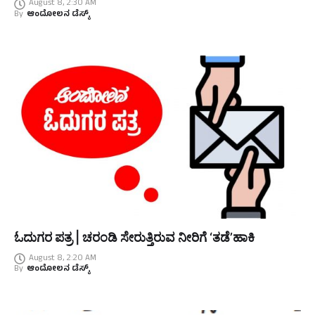
August 8, 2:30 AM
By
ಆಂದೋಲನ ಡೆಸ್ಕ್
ಓದುಗರ ಪತ್ರ | ಚರಂಡಿ ಸೇರುತ್ತಿರುವ ನೀರಿಗೆ ‘ತಡೆ’ಹಾಕಿ
August 8, 2:20 AM
By
ಆಂದೋಲನ ಡೆಸ್ಕ್