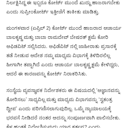
ನಿರ್ಲಕ್ಷಿಸಿದ್ದ ಈ ಇಬ್ಬರೂ ಕೋರ್ಟ್ ಮುಂದೆ ಖುದ್ದು ಹಾಜರಾಗಬೇಕು
ಎಂದು ಸುಪ್ರೀಂಕೋರ್ಟ್ ಇತ್ತೀಚೆಗೆ ತಾಕೀತು ಮಾಡಿತ್ತು.
ಮಂಗಳವಾರ (ಏಪ್ರಿಲ್‌ 2) ಕೋರ್ಟ್ ಮುಂದೆ ಹಾಜರಾದ ಆಚಾರ್ಯ
ಬಾಲಕೃಷ್ಣ ಮತ್ತು ಬಾಬಾ ರಾಮದೇವ್ ಬೇಷರತ್ ಕ್ಷಮೆ ಕೋರಿ
ಅಫಿಡವಿಟ್ ಸಲ್ಲಿಸಿದರು. ಅಫಿಡೆವಿಟ್ ನಲ್ಲಿ ಜಾಹೀರಾತು ಪ್ರಸಾರಕ್ಕೆ
ತಡೆ ನೀಡುವ ಆದೇಶ ನಮ್ಮ ಮಾಧ್ಯಮ ವಿಭಾಗಕ್ಕೆ ತಿಳಿದಿರಲಿಲ್ಲ
ಹೀಗಾಗೀ ತಪ್ಪಾಗಿದೆ ಎಂದು ಆಚಾರ್ಯ ಬಾಲಕೃಷ್ಣ ಕ್ಷಮೆ ಕೇಳಿದ್ದರು,
ಆದರೆ ಈ ಕಾರಣವನ್ನು ಕೋರ್ಟ್ ನಿರಾಕರಿಸಿತು.
ಸಂಸ್ಥೆಯ ವ್ಯವಸ್ಥಾಪಕ ನಿರ್ದೇಶಕರು ಈ ವಿಷಯದಲ್ಲಿ ʻಅಜ್ಞಾನವನ್ನು
ತೋರಿಸಲುʼ ಸಾಧ್ಯವಿಲ್ಲ ಮತ್ತು ಮಾಧ್ಯಮ ವಿಭಾಗವನ್ನು ʻಸ್ವತಂತ್ರ
ದ್ವೀಪʼ ಎಂದು ಪರಿಗಣಿಸಲಾಗುವುದಿಲ್ಲ. ಒಮ್ಮೆ ನ್ಯಾಯಾಲಯಕ್ಕೆ
ಭರವಸೆ ನೀಡಿದರೆ ನಂತರ ಅದನ್ನು ಸಂಪೂರ್ಣವಾಗಿ ಪಾಲಿಸಬೇಕು.
ಕೆಳ ಹಂತಕ್ಕೆ ನಿರ್ದೇಶಿಸುವುದು ಯಾರ ಕರ್ತವ್ಯ? ಎಂದು