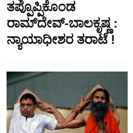
ತಪ್ಪೊಪ್ಪಿಕೊಂಡ
ರಾಮ್‌ದೇವ್‌-ಬಾಲಕೃಷ್ಣ :
ನ್ಯಾಯಾಧೀಶರ ತರಾಟೆ !