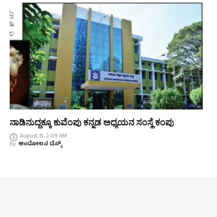
ನಾಡಿನುದ್ದಕ್ಕೂ ಕುವೆಂಪು ಕನ್ನಡ ಅಧ್ಯಯನ ಸಂಸ್ಥೆ ಕಂಪು
August 8, 2:09 AM
By
ಆಂದೋಲನ ಡೆಸ್ಕ್