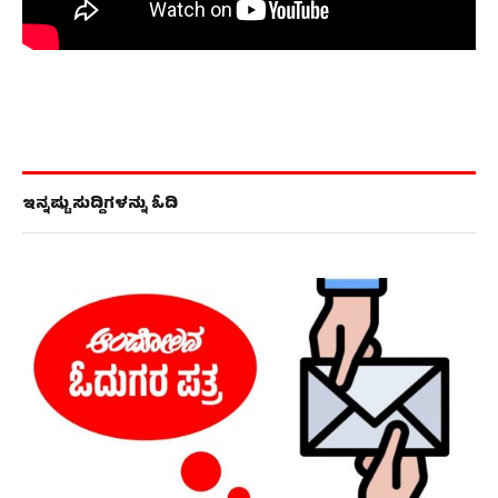
ಇನ್ನಷ್ಟು ಸುದ್ದಿಗಳನ್ನು ಓದಿ