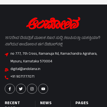
1972ರಿಂದ ದಿನಪತ್ರಿಕೆ ಮೂಲಕ ನಿಖರ ಸುದ್ದಿ ತಲುಪಿಸುತ್ತಾ ಯಶಸ್ವಿಯಾಗಿ
ಸಾಗಿರುವ ಆಂದೋಲನ ಈಗ ಡಿಜಿಟಲ್‌ನಲ್ಲಿ
no 777, 7th Cross, Ramanuja Rd, Ramachandra Agrahara,
Mysuru, Karnataka 570004
digital@andolana.in
+91 9071777071
RECENT
NEWS
PAGES