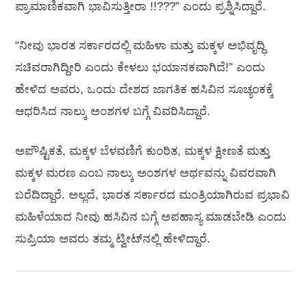
ಪ್ರಾಮಾಣಿಕವಾಗಿ ಭಾವಿಸುತ್ತೀರಾ !!???” ಎಂದು ಪ್ರಶ್ನಿಸಿದ್ದಾರೆ.
“ನೀವು ಭಾರತ ಸರ್ಕಾರದಲ್ಲಿ ಮಹಿಳಾ ಮತ್ತು ಮಕ್ಕಳ ಅಭಿವೃದ್ಧಿ
ಸಚಿವರಾಗಿದ್ದೀರಿ ಎಂದು ಕೇಳಲು ಭಯಾನಕವಾಗಿದೆ!” ಎಂದು
ಹೇಳಿದ ಅವರು, ಒಂದು ದೇಶದ ಜಾಗತಿಕ ಹಸಿವಿನ ಸೂಚ್ಯಂಕಕ್ಕೆ
ಆಧರಿಸಿದ ನಾಲ್ಕು ಅಂಶಗಳ ಬಗ್ಗೆ ವಿವರಿಸಿದ್ದಾರೆ.
ಅಪೌಷ್ಟಿಕತೆ, ಮಕ್ಕಳ ಬೆಳವಣಿಗೆ ಕುಂಠಿತ, ಮಕ್ಕಳ ಕ್ಷೀಣತೆ ಮತ್ತು
ಮಕ್ಕಳ ಮರಣ ಎಂಬ ನಾಲ್ಕು ಅಂಶಗಳ ಅರ್ಥವನ್ನು ವಿವರವಾಗಿ
ಬರೆದಿದ್ದಾರೆ. ಅಲ್ಲದೆ, ಭಾರತ ಸರ್ಕಾರದ ಮಂತ್ರಿಯಾಗಿರುವ ಪ್ರಭಾವಿ
ಮಹಿಳೆಯಾದ ನೀವು ಹಸಿವಿನ ಬಗ್ಗೆ ಅಪಹಾಸ್ಯ ಮಾಡಬೇಡಿ ಎಂದು
ಸುಪ್ರಿಯಾ ಅವರು ತಮ್ಮ ಟ್ವೀಟ್‌ನಲ್ಲಿ ಹೇಳಿದ್ದಾರೆ.