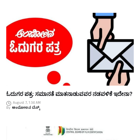
ಓದುಗರ ಪತ್ರ: ಸಮಾನತೆ ಮಾತನಾಡುವವರ ನಡವಳಿಕೆ ಇದೇನಾ?
August 7, 1:34 AM
By
ಆಂದೋಲನ ಡೆಸ್ಕ್