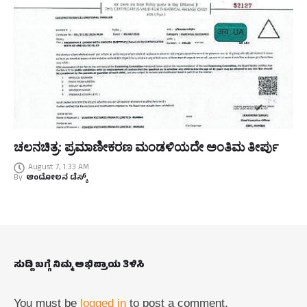
ಚಲನಚಿತ್ರ: ಪ್ರಮಾಣೀಕರಣ ಮಂಡಳಿಯದೇ ಅಂತಿಮ ತೀರ್ಪು
August 7, 1:33 AM
By
ಆಂದೋಲನ ಡೆಸ್ಕ್
ಸುದ್ದಿ ಬಗ್ಗೆ ನಿಮ್ಮ ಅಭಿಪ್ರಾಯ ತಿಳಿಸಿ
You must be
logged in
to post a comment.