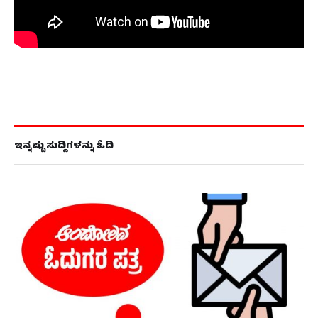
ಇನ್ನಷ್ಟು ಸುದ್ದಿಗಳನ್ನು ಓದಿ