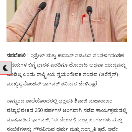
ನವದೆಹಲಿ :
ಇಸ್ರೇಲ್ ಮತ್ತು ಹಮಾಸ್ ನಡುವಿನ ಸಂಘರ್ಷದಂತಹ
ವಿಷಯಗಳ ಬಗ್ಗೆ ಭಾರತ ಎಂದಿಗೂ ಹೋರಾಟ ಅಥವಾ ಯುದ್ಧವನ್ನು
ಮಾಡಿಲ್ಲ ಎಂದು ರಾಷ್ಟ್ರೀಯ ಸ್ವಯಂಸೇವಕ ಸಂಘದ (ಆರೆಸ್ಸೆಸ್)
ಮುಖ್ಯಸ್ಥ ಮೋಹನ್ ಭಾಗವತ್ ಶನಿವಾರ ಹೇಳಿದ್ದಾರೆ.
ನಾಗ್ಪುರದ ಶಾಲೆಯೊಂದರಲ್ಲಿ ಛತ್ರಪತಿ ಶಿವಾಜಿ ಮಹಾರಾಜರ
ಪಟ್ಟಾಭಿಷೇಕದ 350 ವರ್ಷಗಳ ಅಂಗವಾಗಿ ನಡೆದ ಕಾರ್ಯಕ್ರಮದಲ್ಲಿ
ಮಾತನಾಡಿದ ಭಾಗವತ್, “ಈ ದೇಶದಲ್ಲಿ ಎಲ್ಲಾ ಪಂಗಡಗಳು ಮತ್ತು
ನಂಬಿಕೆಗಳನ್ನು ಗೌರವಿಸುವ ಧರ್ಮ ಮತ್ತು ಸಂಸ್ಕೃತಿ ಇದೆ. ಅದೇ