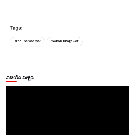
Tags:
isreal-hamas war
mohan bhagawat
ವಿಡಿಯೊ ವೀಕ್ಷಿಸಿ