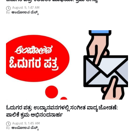
August 9, 1:47 AM
By
ಆಂದೋಲನ ಡೆಸ್ಕ್
ಓದುಗರ ಪತ್ರ: ಉದ್ಯಾನವನಗಳಲ್ಲಿ ಸಂಗೀತ ವಾದ್ಯ ಜೋಡಣೆ:
ಪಾಲಿಕೆ ಕ್ರಮ ಅಭಿನಂದನಾರ್ಹ
August 9, 1:45 AM
By
ಆಂದೋಲನ ಡೆಸ್ಕ್