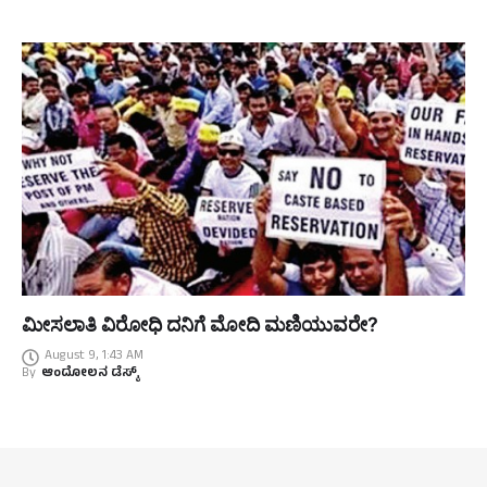
ಮೀಸಲಾತಿ ವಿರೋಧಿ ದನಿಗೆ ಮೋದಿ ಮಣಿಯುವರೇ?
August 9, 1:43 AM
By
ಆಂದೋಲನ ಡೆಸ್ಕ್