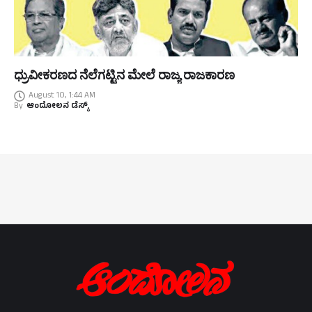
ಧ್ರುವೀಕರಣದ ನೆಲೆಗಟ್ಟಿನ ಮೇಲೆ ರಾಜ್ಯ ರಾಜಕಾರಣ
August 10, 1:44 AM
By
ಆಂದೋಲನ ಡೆಸ್ಕ್