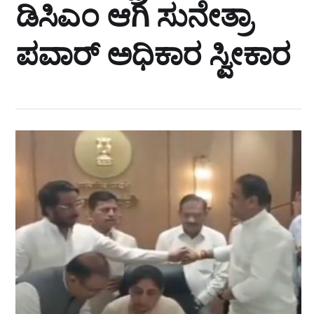
ಡಿಸಿಎಂ ಆಗಿ ಸುನೇತ್ರಾ
ಪವಾರ್‌ ಅಧಿಕಾರ ಸ್ವೀಕಾರ