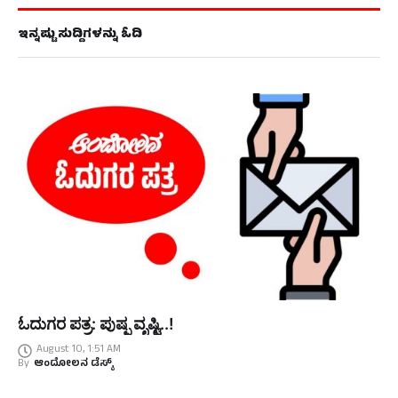
ಇನ್ನಷ್ಟು ಸುದ್ದಿಗಳನ್ನು ಓದಿ
ಓದುಗರ ಪತ್ರ: ಪುಷ್ಪ ವೃಷ್ಟಿ..!
August 10, 1:51 AM
By
ಆಂದೋಲನ ಡೆಸ್ಕ್