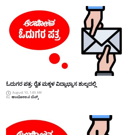
ಓದುಗರ ಪತ್ರ: ರೈತ ಮಕ್ಕಳ ವಿದ್ಯಾಭ್ಯಾಸ ಶುಲ್ಕದಲ್ಲಿ
August 10, 1:49 AM
By
ಆಂದೋಲನ ಡೆಸ್ಕ್