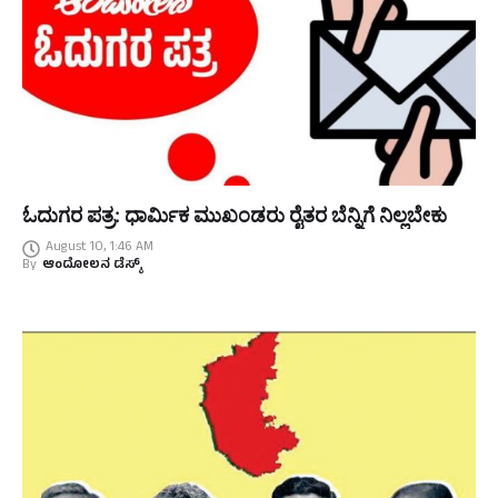
ಓದುಗರ ಪತ್ರ: ಧಾರ್ಮಿಕ ಮುಖಂಡರು ರೈತರ ಬೆನ್ನಿಗೆ ನಿಲ್ಲಬೇಕು
August 10, 1:46 AM
By
ಆಂದೋಲನ ಡೆಸ್ಕ್