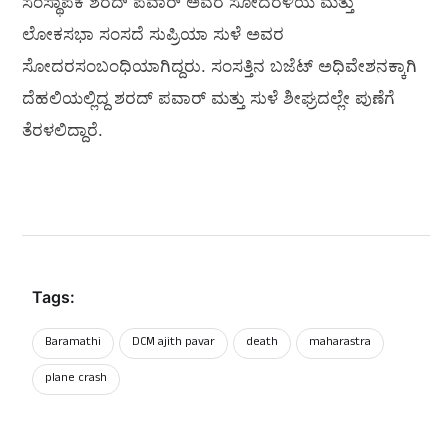
ಸಂಸ್ಥಾಪಕ ಶರದ್ ಪವಾರ್ ಅವರ ಸೋದರಳಿಯ ಮತ್ತು
ಲೋಕಸಭಾ ಸಂಸದೆ ಸುಪ್ರಿಯಾ ಸುಳೆ ಅವರ
ಸೋದರಸಂಬಂಧಿಯಾಗಿದ್ದರು. ಸಂಸತ್ತಿನ ಬಜೆಟ್ ಅಧಿವೇಶನಕ್ಕಾಗಿ
ದೆಹಲಿಯಲ್ಲಿದ್ದ ಶರದ್ ಪವಾರ್ ಮತ್ತು ಸುಳೆ ಶೀಘ್ರದಲ್ಲೇ ಪುಣೆಗೆ
ತೆರಳಲಿದ್ದಾರೆ.
Tags:
Baramathi
DCM ajith pavar
death
maharastra
plane crash