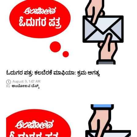
ಓದುಗರ ಪತ್ರ: ಕಲಬೆರಕೆ ಮಾಫಿಯಾ: ಕ್ರಮ ಅಗತ್ಯ
August 9, 1:47 AM
By
ಆಂದೋಲನ ಡೆಸ್ಕ್