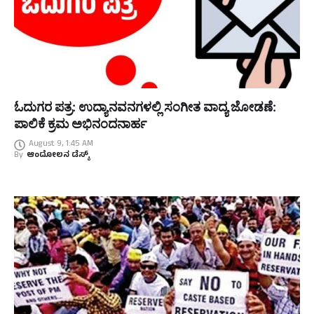
ಓದುಗರ ಪತ್ರ: ಉದ್ಯಾನವನಗಳಲ್ಲಿ ಸಂಗೀತ ವಾದ್ಯ ಜೋಡಣೆ:
ಪಾಲಿಕೆ ಕ್ರಮ ಅಭಿನಂದನಾರ್ಹ
August 9, 1:45 AM
By
ಆಂದೋಲನ ಡೆಸ್ಕ್