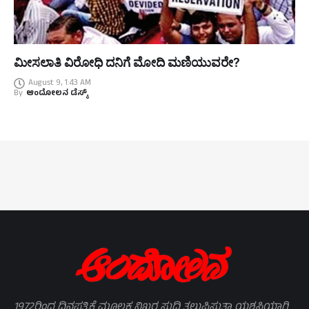
ಮೀಸಲಾತಿ ವಿರೋಧಿ ದನಿಗೆ ಮೋದಿ ಮಣಿಯುವರೇ?
August 9, 1:43 AM
By
ಆಂದೋಲನ ಡೆಸ್ಕ್
1972ರಿಂದ ದಿನಪತ್ರಿಕೆ ಮೂಲಕ ನಿಖರ ಸುದ್ದಿ ತಲುಪಿಸುತ್ತಾ ಯಶಸ್ವಿಯಾಗಿ