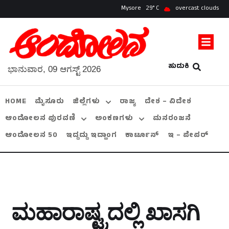
Mysore
29
overcast clouds
ಹುಡುಕಿ
ಭಾನುವಾರ, 09 ಆಗಸ್ಟ್ 2026
HOME
ಮೈಸೂರು
ಜಿಲ್ಲೆಗಳು
ರಾಜ್ಯ
ದೇಶ – ವಿದೇಶ
ಆಂದೋಲನ ಪುರವಣಿ
ಅಂಕಣಗಳು
ಮನರಂಜನೆ
ಆಂದೋಲನ 50
ಇದ್ದದ್ದು ಇದ್ಹಾಂಗ
ಕಾರ್ಟೂನ್
ಇ – ಪೇಪರ್
ಮಹಾರಾಷ್ಟ್ರದಲ್ಲಿ ಖಾಸಗಿ