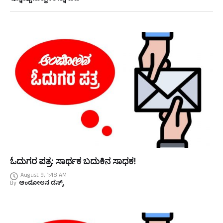
ಓದುಗರ ಪತ್ರ: ಸಾರ್ಥಕ ಬದುಕಿನ ಸಾಧಕ!
August 9, 1:48 AM
By
ಆಂದೋಲನ ಡೆಸ್ಕ್