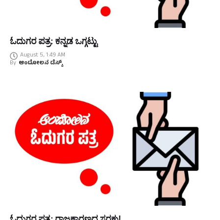
ಓದುಗರ ಪತ್ರ: ಕನ್ನಡ ಒಗ್ಗಟ್ಟು
August 5, 1:49 AM
By
ಆಂದೋಲನ ಡೆಸ್ಕ್
ಓದುಗರ ಪತ್ರ: ರಾಜಕಾರಣದ ಸರಕು!