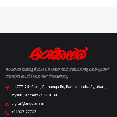
1972ರಿಂದ ದಿನಪತ್ರಿಕೆ ಮೂಲಕ ನಿಖರ ಸುದ್ದಿ ತಲುಪಿಸುತ್ತಾ ಯಶಸ್ವಿಯಾಗಿ
ಸಾಗಿರುವ ಆಂದೋಲನ ಈಗ ಡಿಜಿಟಲ್‌ನಲ್ಲಿ
no 777, 7th Cross, Ramanuja Rd, Ramachandra Agrahara,
Mysuru, Karnataka 570004
digital@andolana.in
+91 9071777071