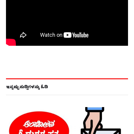
ಇನ್ನಷ್ಟು ಸುದ್ದಿಗಳನ್ನು ಓದಿ