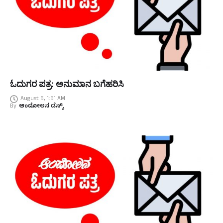
ಓದುಗರ ಪತ್ರ: ಅನುಮಾನ ಬಗೆಹರಿಸಿ
August 5, 1:51 AM
By
ಆಂದೋಲನ ಡೆಸ್ಕ್