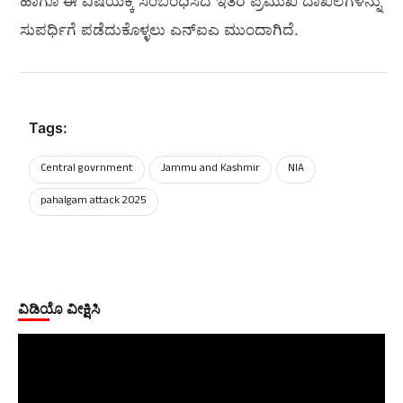
ಹಾಗೂ ಈ ವಿಷಯಕ್ಕೆ ಸಂಬಂಧಿಸಿದ ಇತರ ಪ್ರಮುಖ ದಾಖಲೆಗಳನ್ನು
ಸುಪರ್ಧಿಗೆ ಪಡೆದುಕೊಳ್ಳಲು ಎನ್‌ಐಎ ಮುಂದಾಗಿದೆ.
Tags:
Central govrnment
Jammu and Kashmir
NIA
pahalgam attack 2025
ವಿಡಿಯೊ ವೀಕ್ಷಿಸಿ