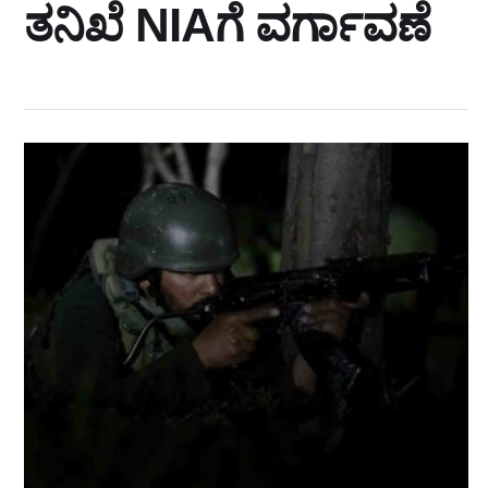
ತನಿಖೆ NIAಗೆ ವರ್ಗಾವಣೆ