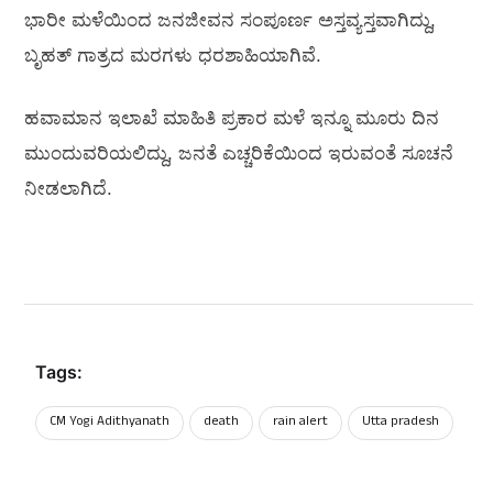
ಭಾರೀ ಮಳೆಯಿಂದ ಜನಜೀವನ ಸಂಪೂರ್ಣ ಅಸ್ತವ್ಯಸ್ತವಾಗಿದ್ದು,
ಬೃಹತ್‌ ಗಾತ್ರದ ಮರಗಳು ಧರಶಾಹಿಯಾಗಿವೆ.
ಹವಾಮಾನ ಇಲಾಖೆ ಮಾಹಿತಿ ಪ್ರಕಾರ ಮಳೆ ಇನ್ನೂ ಮೂರು ದಿನ
ಮುಂದುವರಿಯಲಿದ್ದು, ಜನತೆ ಎಚ್ಚರಿಕೆಯಿಂದ ಇರುವಂತೆ ಸೂಚನೆ
ನೀಡಲಾಗಿದೆ.
Tags:
CM Yogi Adithyanath
death
rain alert
Utta pradesh