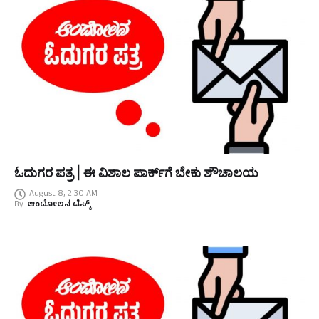
ಓದುಗರ ಪತ್ರ | ಈ ವಿಶಾಲ ಪಾರ್ಕ್‌ಗೆ ಬೇಕು ಶೌಚಾಲಯ
August 8, 2:30 AM
By
ಆಂದೋಲನ ಡೆಸ್ಕ್