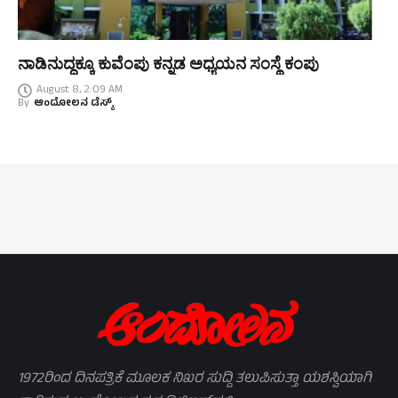
ನಾಡಿನುದ್ದಕ್ಕೂ ಕುವೆಂಪು ಕನ್ನಡ ಅಧ್ಯಯನ ಸಂಸ್ಥೆ ಕಂಪು
August 8, 2:09 AM
By
ಆಂದೋಲನ ಡೆಸ್ಕ್
1972ರಿಂದ ದಿನಪತ್ರಿಕೆ ಮೂಲಕ ನಿಖರ ಸುದ್ದಿ ತಲುಪಿಸುತ್ತಾ ಯಶಸ್ವಿಯಾಗಿ