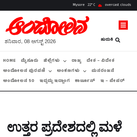
Mysore
22
overcast clouds
ಹುಡುಕಿ
ಶನಿವಾರ, 08 ಆಗಸ್ಟ್ 2026
HOME
ಮೈಸೂರು
ಜಿಲ್ಲೆಗಳು
ರಾಜ್ಯ
ದೇಶ – ವಿದೇಶ
ಆಂದೋಲನ ಪುರವಣಿ
ಅಂಕಣಗಳು
ಮನರಂಜನೆ
ಆಂದೋಲನ 50
ಇದ್ದದ್ದು ಇದ್ಹಾಂಗ
ಕಾರ್ಟೂನ್
ಇ – ಪೇಪರ್
ಉತ್ತರ ಪ್ರದೇಶದಲ್ಲಿ ಮಳೆ