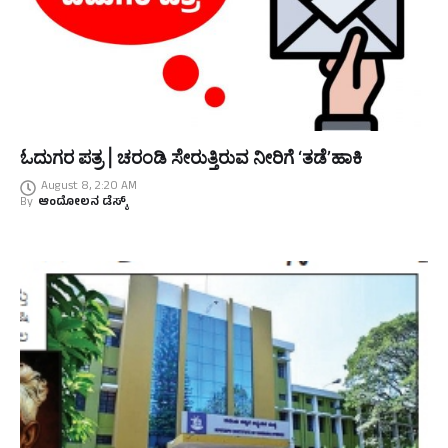
ಓದುಗರ ಪತ್ರ | ಚರಂಡಿ ಸೇರುತ್ತಿರುವ ನೀರಿಗೆ ‘ತಡೆ’ಹಾಕಿ
August 8, 2:20 AM
By
ಆಂದೋಲನ ಡೆಸ್ಕ್