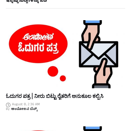
ಇನ್ನಷ್ಟು ಸುದ್ದಿಗಳನ್ನು ಓದಿ
ಓದುಗರ ಪತ್ರ | ನೀರು ಬಿಟ್ಟು ರೈತರಿಗೆ ಅನುಕೂಲ ಕಲ್ಪಿಸಿ
August 8, 2:36 AM
By
ಆಂದೋಲನ ಡೆಸ್ಕ್