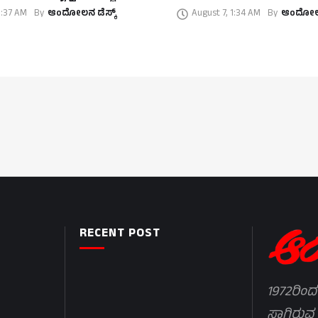
1:37 AM
By
ಆಂದೋಲನ ಡೆಸ್ಕ್
August 7, 1:34 AM
By
ಆಂದೋಲನ
RECENT POST
1972ರಿಂದ
ಸಾಗಿರುವ