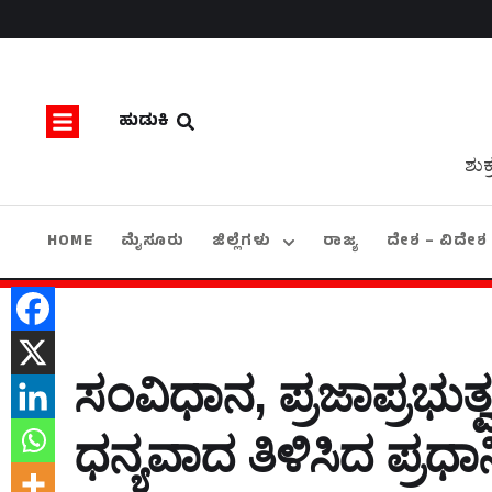
ಹುಡುಕಿ
ಶುಕ
HOME
ಮೈಸೂರು
ಜಿಲ್ಲೆಗಳು
ರಾಜ್ಯ
ದೇಶ – ವಿದೇಶ
ಸಂವಿಧಾನ, ಪ್ರಜಾಪ್ರಭುತ್ವ ವ
ಧನ್ಯವಾದ ತಿಳಿಸಿದ ಪ್ರಧ