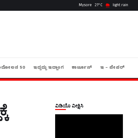
Mysore
21
light rain
ಂದೋಲನ 50
ಇದ್ದದ್ದು ಇದ್ಹಾಂಗ
ಕಾರ್ಟೂನ್
ಇ – ಪೇಪರ್
ವಿಡಿಯೊ ವೀಕ್ಷಿಸಿ
ಕೆ