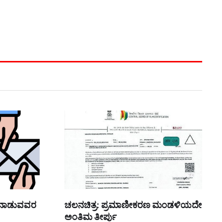
ತನಾಡುವವರ
ಚಲನಚಿತ್ರ: ಪ್ರಮಾಣೀಕರಣ ಮಂಡಳಿಯದೇ
ಅಂತಿಮ ತೀರ್ಪು