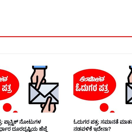
: ಪ್ಲಾಸ್ಟಿಕ್ ನೋಟುಗಳ
ಓದುಗರ ಪತ್ರ: ಸಮಾನತೆ ಮಾ
್ಧಾರ ದೂರದೃಷ್ಟಿಯ ಹೆಜ್ಜೆ
ನಡವಳಿಕೆ ಇದೇನಾ?