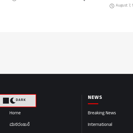
August 7, 
PAGES
NEWS
DARK
Home
Breaking News
ಮನರಂಜನೆ
International