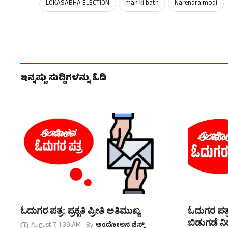
LOKASABHA ELECTION
man ki bath
Narendra modi
ಇನ್ನಷ್ಟು ಸುದ್ದಿಗಳನ್ನು ಓದಿ
ಓದುಗರ ಪತ್ರ: ಪ್ರಕೃತಿ ಪ್ರೀತಿ ಅತಿಮುಖ್ಯ
ಓದುಗರ ಪತ್ರ
ಬಿಡುಗಡೆ ನಿರ
August 7, 1:39 AM
By
ಆಂದೋಲನ ಡೆಸ್ಕ್