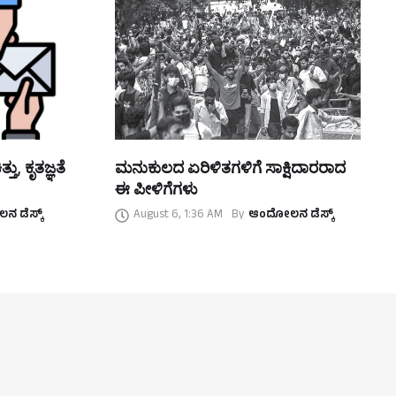
ತು, ಕೃತಜ್ಞತೆ
ಮನುಕುಲದ ಏರಿಳಿತಗಳಿಗೆ ಸಾಕ್ಷಿದಾರರಾದ
ಈ ಪೀಳಿಗೆಗಳು
 ಡೆಸ್ಕ್
August 6, 1:36 AM
By
ಆಂದೋಲನ ಡೆಸ್ಕ್