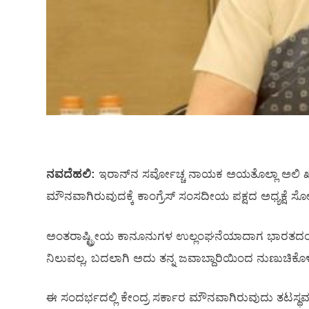
ನವದೆಹಲಿ:
ಇರಾನ್‍ನ ಸರ್ವೋಚ್ಚ ನಾಯಕ ಅಯತೊಲ್ಲಾ ಅಲಿ ಖಮ
ಮೌನವಾಗಿರುವುದಕ್ಕೆ ಕಾಂಗ್ರೆಸ್ ಸಂಸದೀಯ ಪಕ್ಷದ ಅಧ್ಯಕ್ಷೆ ಸೋ
ಅಂತರಾಷ್ಟ್ರೀಯ ಕಾನೂನುಗಳ ಉಲ್ಲಂಘನೆಯಾದಾಗ ಭಾರತದಂತಹ ದೊ
ನಿಲುವಲ್ಲ, ಬದಲಾಗಿ ಅದು ತನ್ನ ಜವಾಬ್ದಾರಿಯಿಂದ ನುಣುಚಿಕೊಳ್ಳ
ಈ ಸಂದರ್ಭದಲ್ಲಿ ಕೇಂದ್ರ ಸರ್ಕಾರ ಮೌನವಾಗಿರುವುದು ತಟಸ್ಥವಲ್