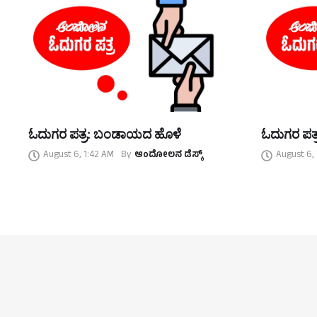
ಓದುಗರ ಪತ್ರ: ಬಂಡಾಯದ ಹೊಳೆ
ಓದುಗರ ಪತ್
August 6, 1:42 AM
By
ಆಂದೋಲನ ಡೆಸ್ಕ್
August 6,