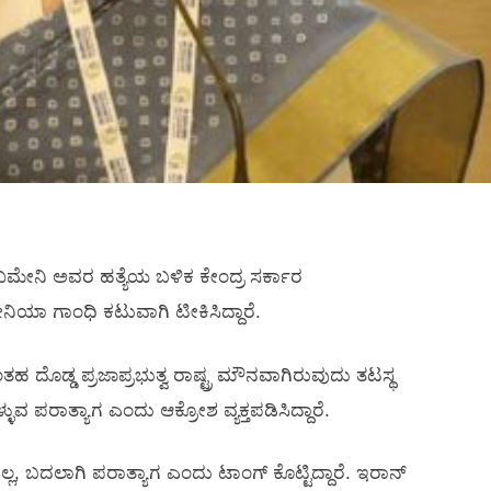
ೇನಿ ಅವರ ಹತ್ಯೆಯ ಬಳಿಕ ಕೇಂದ್ರ ಸರ್ಕಾರ
ನಿಯಾ ಗಾಂಧಿ ಕಟುವಾಗಿ ಟೀಕಿಸಿದ್ದಾರೆ.
ಡ್ಡ ಪ್ರಜಾಪ್ರಭುತ್ವ ರಾಷ್ಟ್ರ ಮೌನವಾಗಿರುವುದು ತಟಸ್ಥ
ುವ ಪರಾತ್ಯಾಗ ಎಂದು ಆಕ್ರೋಶ ವ್ಯಕ್ತಪಡಿಸಿದ್ದಾರೆ.
ಲ, ಬದಲಾಗಿ ಪರಾತ್ಯಾಗ ಎಂದು ಟಾಂಗ್ ಕೊಟ್ಟಿದ್ದಾರೆ. ಇರಾನ್