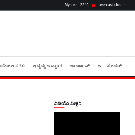
Mysore
22
overcast clouds
ಂದೋಲನ 50
ಇದ್ದದ್ದು ಇದ್ಹಾಂಗ
ಕಾರ್ಟೂನ್
ಇ – ಪೇಪರ್
ವಿಡಿಯೊ ವೀಕ್ಷಿಸಿ