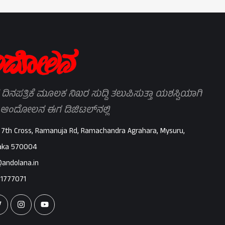
 ದಿನಪತ್ರಿಕೆ ಮೂಲಕ ನಿಖರ ಸುದ್ದಿ ತಲುಪಿಸುತ್ತಾ ಯಶಸ್ವಿಯಾಗಿ
 ಆಂದೋಲನ ಈಗ ಡಿಜಿಟಲ್‌ನಲ್ಲಿ
 7th Cross, Ramanuja Rd, Ramachandra Agrahara, Mysuru,
aka 570004
@andolana.in
71777071