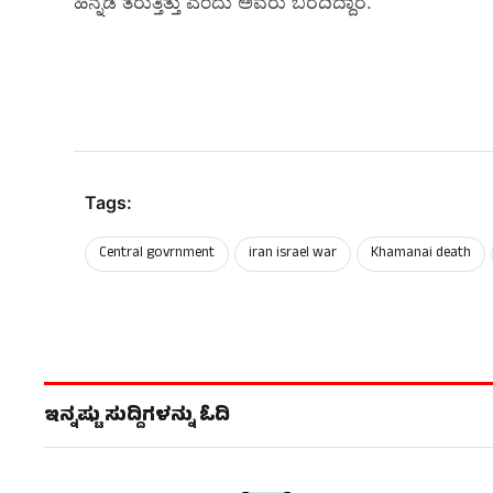
ಹಿನ್ನಡೆ ತರುತ್ತಿತ್ತು ಎಂದು ಅವರು ಬರೆದಿದ್ದಾರೆ.
Tags:
Central govrnment
iran israel war
Khamanai death
ಇನ್ನಷ್ಟು ಸುದ್ದಿಗಳನ್ನು ಓದಿ