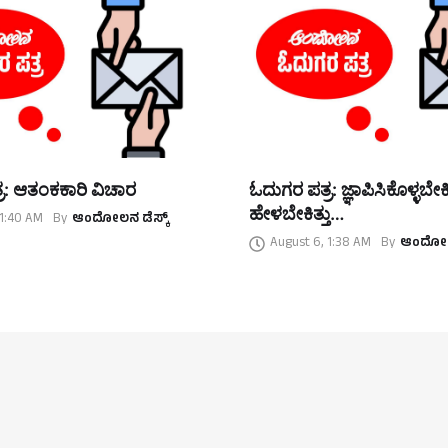
ರ: ಆತಂಕಕಾರಿ ವಿಚಾರ
ಓದುಗರ ಪತ್ರ: ಜ್ಞಾಪಿಸಿಕೊಳ್ಳಬೇಕಿತ್
ಹೇಳಬೇಕಿತ್ತು…
 1:40 AM
By
ಆಂದೋಲನ ಡೆಸ್ಕ್
August 6, 1:38 AM
By
ಆಂದೋಲನ