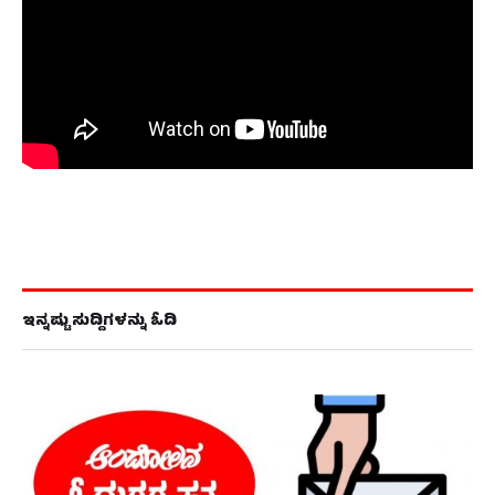
ಇನ್ನಷ್ಟು ಸುದ್ದಿಗಳನ್ನು ಓದಿ