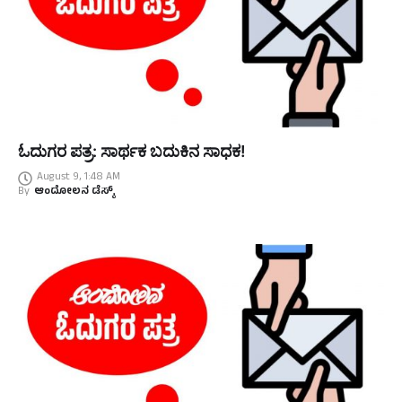
ಓದುಗರ ಪತ್ರ: ಸಾರ್ಥಕ ಬದುಕಿನ ಸಾಧಕ!
August 9, 1:48 AM
By
ಆಂದೋಲನ ಡೆಸ್ಕ್