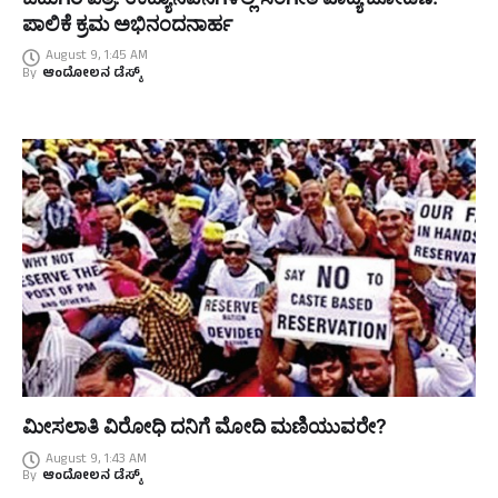
ಪಾಲಿಕೆ ಕ್ರಮ ಅಭಿನಂದನಾರ್ಹ
August 9, 1:45 AM
By
ಆಂದೋಲನ ಡೆಸ್ಕ್
ಮೀಸಲಾತಿ ವಿರೋಧಿ ದನಿಗೆ ಮೋದಿ ಮಣಿಯುವರೇ?
August 9, 1:43 AM
By
ಆಂದೋಲನ ಡೆಸ್ಕ್