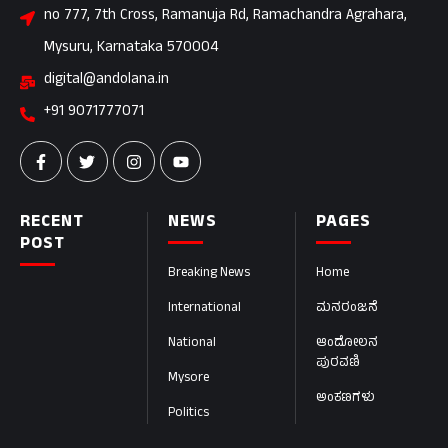
no 777, 7th Cross, Ramanuja Rd, Ramachandra Agrahara,
Mysuru, Karnataka 570004
digital@andolana.in
+91 9071777071
RECENT
NEWS
PAGES
POST
Breaking News
Home
International
ಮನರಂಜನೆ
National
ಆಂದೋಲನ
ಪುರವಣಿ
Mysore
ಅಂಕಣಗಳು
Politics