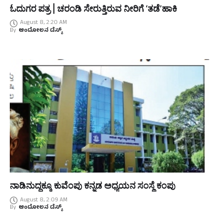
ಓದುಗರ ಪತ್ರ | ಚರಂಡಿ ಸೇರುತ್ತಿರುವ ನೀರಿಗೆ ‘ತಡೆ’ಹಾಕಿ
August 8, 2:20 AM
By
ಆಂದೋಲನ ಡೆಸ್ಕ್
ನಾಡಿನುದ್ದಕ್ಕೂ ಕುವೆಂಪು ಕನ್ನಡ ಅಧ್ಯಯನ ಸಂಸ್ಥೆ ಕಂಪು
August 8, 2:09 AM
By
ಆಂದೋಲನ ಡೆಸ್ಕ್