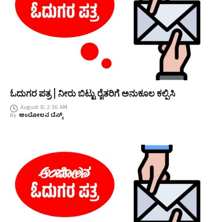
ಓದುಗರ ಪತ್ರ | ನೀರು ಬಿಟ್ಟು ರೈತರಿಗೆ ಅನುಕೂಲ ಕಲ್ಪಿಸಿ
August 8, 2:36 AM
By
ಆಂದೋಲನ ಡೆಸ್ಕ್