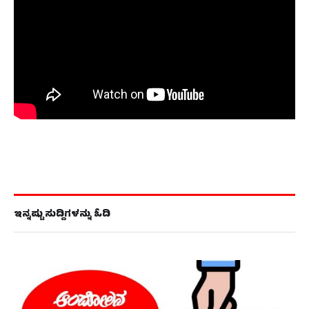
ಇನ್ನಷ್ಟು ಸುದ್ದಿಗಳನ್ನು ಓದಿ