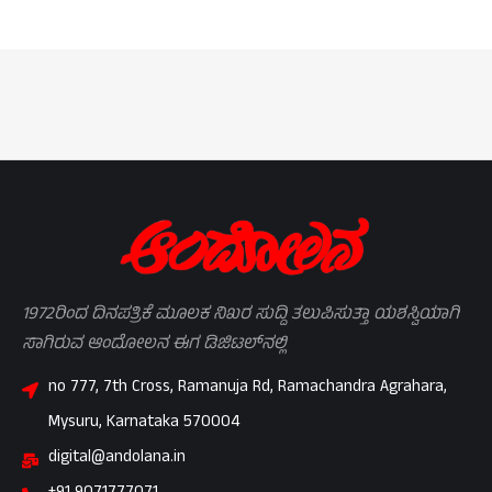
1972ರಿಂದ ದಿನಪತ್ರಿಕೆ ಮೂಲಕ ನಿಖರ ಸುದ್ದಿ ತಲುಪಿಸುತ್ತಾ ಯಶಸ್ವಿಯಾಗಿ
ಸಾಗಿರುವ ಆಂದೋಲನ ಈಗ ಡಿಜಿಟಲ್‌ನಲ್ಲಿ
no 777, 7th Cross, Ramanuja Rd, Ramachandra Agrahara,
Mysuru, Karnataka 570004
digital@andolana.in