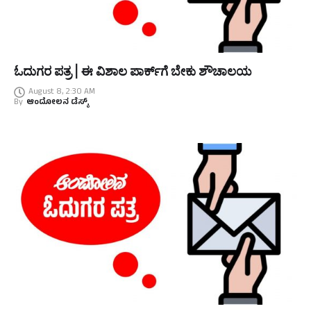
ಓದುಗರ ಪತ್ರ | ಈ ವಿಶಾಲ ಪಾರ್ಕ್‌ಗೆ ಬೇಕು ಶೌಚಾಲಯ
August 8, 2:30 AM
By
ಆಂದೋಲನ ಡೆಸ್ಕ್