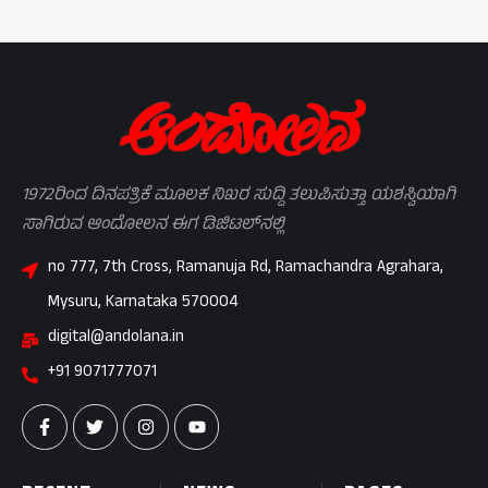
1972ರಿಂದ ದಿನಪತ್ರಿಕೆ ಮೂಲಕ ನಿಖರ ಸುದ್ದಿ ತಲುಪಿಸುತ್ತಾ ಯಶಸ್ವಿಯಾಗಿ
ಸಾಗಿರುವ ಆಂದೋಲನ ಈಗ ಡಿಜಿಟಲ್‌ನಲ್ಲಿ
no 777, 7th Cross, Ramanuja Rd, Ramachandra Agrahara,
Mysuru, Karnataka 570004
digital@andolana.in
+91 9071777071