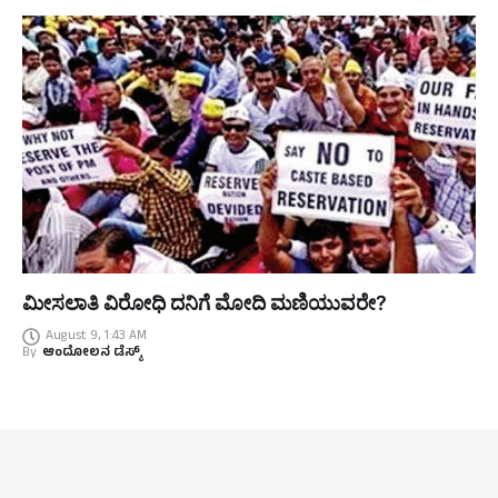
ಮೀಸಲಾತಿ ವಿರೋಧಿ ದನಿಗೆ ಮೋದಿ ಮಣಿಯುವರೇ?
August 9, 1:43 AM
By
ಆಂದೋಲನ ಡೆಸ್ಕ್