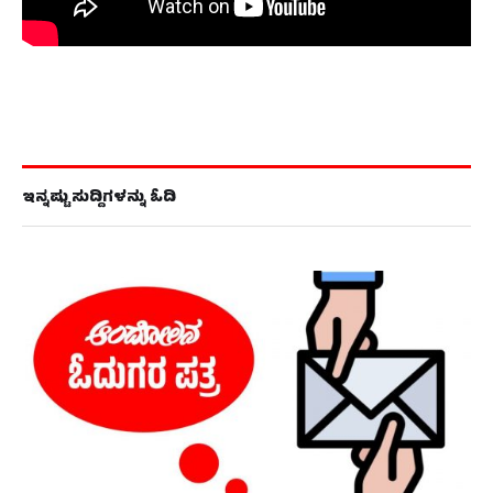
ಇನ್ನಷ್ಟು ಸುದ್ದಿಗಳನ್ನು ಓದಿ