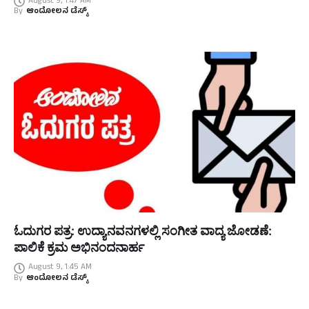
August 9, 1:47 AM
By
ಆಂದೋಲನ ಡೆಸ್ಕ್
ಓದುಗರ ಪತ್ರ: ಉದ್ಯಾನವನಗಳಲ್ಲಿ ಸಂಗೀತ ವಾದ್ಯ ಜೋಡಣೆ:
ಪಾಲಿಕೆ ಕ್ರಮ ಅಭಿನಂದನಾರ್ಹ
August 9, 1:45 AM
By
ಆಂದೋಲನ ಡೆಸ್ಕ್