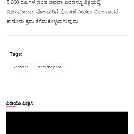
5,000 ರೂ.ಗಳ ದಂಡ ಅಥವಾ ಎರಡನ್ನೂ ಶಿಕ್ಷೆಯಲ್ಲಿ
ವಿಧಿಸಬಹುದು. ಪೋಷಕರಿಗೆ ಪೋಷಣೆ ನೀಡಲು ವಿಫಲವಾದರೆ
ಕಾನೂನು ಕ್ರಮ ತೆಗೆದುಕೊಳ್ಳಲಾಗುವುದು
Tags:
Andolana
from the print
ವಿಡಿಯೊ ವೀಕ್ಷಿಸಿ