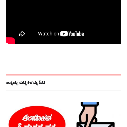
ಇನ್ನಷ್ಟು ಸುದ್ದಿಗಳನ್ನು ಓದಿ