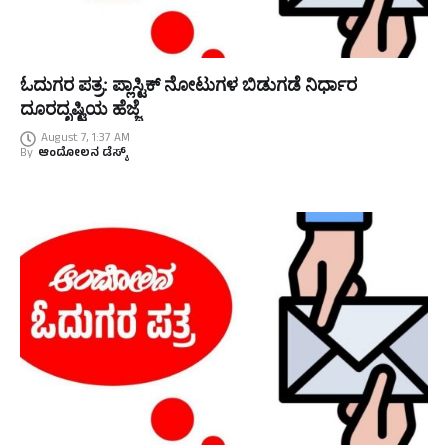
ಓದುಗರ ಪತ್ರ: ಪ್ಲಾಸ್ಟಿಕ್ ನೋಟುಗಳ ಬಿಡುಗಡೆ ನಿರ್ಧಾರ
ದೂರದೃಷ್ಟಿಯ ಹೆಜ್ಜೆ
August 7, 1:37 AM
By
ಆಂದೋಲನ ಡೆಸ್ಕ್