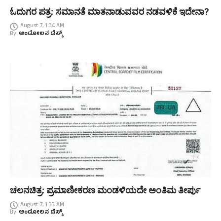
ಓದುಗರ ಪತ್ರ: ಸಮಾನತೆ ಮಾತನಾಡುವವರ ನಡವಳಿಕೆ ಇದೇನಾ?
August 7, 1:34 AM
By
ಆಂದೋಲನ ಡೆಸ್ಕ್
ಚಲನಚಿತ್ರ: ಪ್ರಮಾಣೀಕರಣ ಮಂಡಳಿಯದೇ ಅಂತಿಮ ತೀರ್ಪು
August 7, 1:33 AM
By
ಆಂದೋಲನ ಡೆಸ್ಕ್