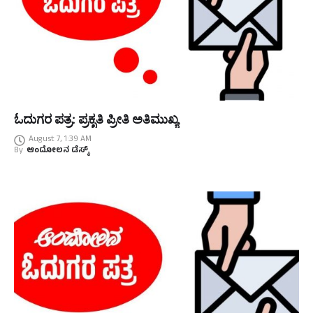
ಓದುಗರ ಪತ್ರ: ಪ್ರಕೃತಿ ಪ್ರೀತಿ ಅತಿಮುಖ್ಯ
August 7, 1:39 AM
By
ಆಂದೋಲನ ಡೆಸ್ಕ್