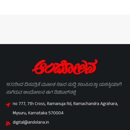
1972ರಿಂದ ದಿನಪತ್ರಿಕೆ ಮೂಲಕ ನಿಖರ ಸುದ್ದಿ ತಲುಪಿಸುತ್ತಾ ಯಶಸ್ವಿಯಾಗಿ
ಸಾಗಿರುವ ಆಂದೋಲನ ಈಗ ಡಿಜಿಟಲ್‌ನಲ್ಲಿ
no 777, 7th Cross, Ramanuja Rd, Ramachandra Agrahara,
Mysuru, Karnataka 570004
digital@andolana.in