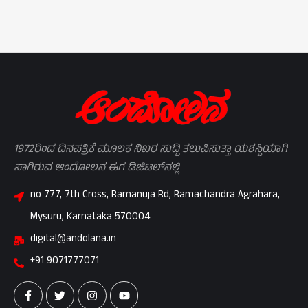
1972ರಿಂದ ದಿನಪತ್ರಿಕೆ ಮೂಲಕ ನಿಖರ ಸುದ್ದಿ ತಲುಪಿಸುತ್ತಾ ಯಶಸ್ವಿಯಾಗಿ
ಸಾಗಿರುವ ಆಂದೋಲನ ಈಗ ಡಿಜಿಟಲ್‌ನಲ್ಲಿ
no 777, 7th Cross, Ramanuja Rd, Ramachandra Agrahara,
Mysuru, Karnataka 570004
digital@andolana.in
+91 9071777071