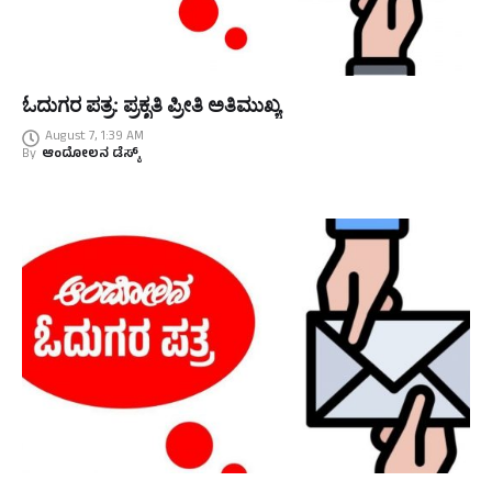
ಓದುಗರ ಪತ್ರ: ಪ್ರಕೃತಿ ಪ್ರೀತಿ ಅತಿಮುಖ್ಯ
August 7, 1:39 AM
By
ಆಂದೋಲನ ಡೆಸ್ಕ್