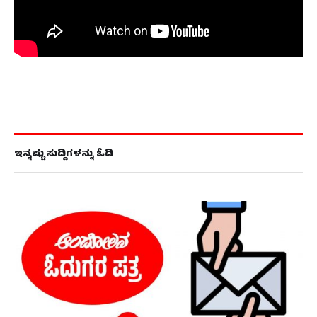
ಇನ್ನಷ್ಟು ಸುದ್ದಿಗಳನ್ನು ಓದಿ