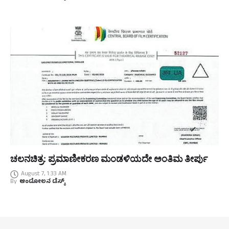
ಚಲನಚಿತ್ರ: ಪ್ರಮಾಣೀಕರಣ ಮಂಡಳಿಯದೇ ಅಂತಿಮ ತೀರ್ಪು
August 7, 1:33 AM
By
ಆಂದೋಲನ ಡೆಸ್ಕ್