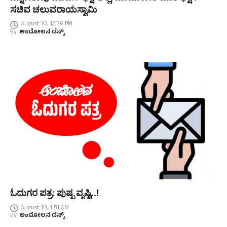
ಸಚಿವ ಚಲುವರಾಯಸ್ವಾಮಿ
August 10, 12:26 PM
By
ಆಂದೋಲನ ಡೆಸ್ಕ್
ಓದುಗರ ಪತ್ರ: ಪುಷ್ಪ ವೃಷ್ಟಿ..!
August 10, 1:51 AM
By
ಆಂದೋಲನ ಡೆಸ್ಕ್