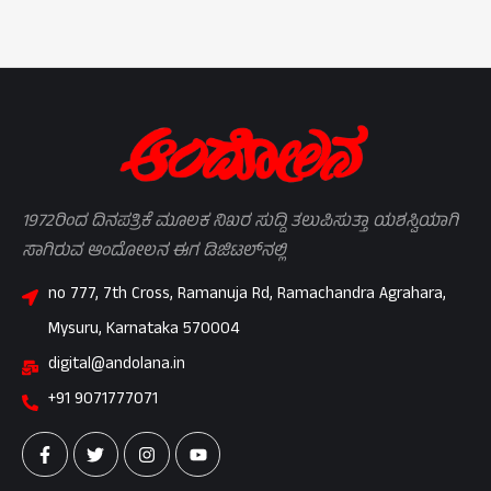
1972ರಿಂದ ದಿನಪತ್ರಿಕೆ ಮೂಲಕ ನಿಖರ ಸುದ್ದಿ ತಲುಪಿಸುತ್ತಾ ಯಶಸ್ವಿಯಾಗಿ
ಸಾಗಿರುವ ಆಂದೋಲನ ಈಗ ಡಿಜಿಟಲ್‌ನಲ್ಲಿ
no 777, 7th Cross, Ramanuja Rd, Ramachandra Agrahara,
Mysuru, Karnataka 570004
digital@andolana.in
+91 9071777071