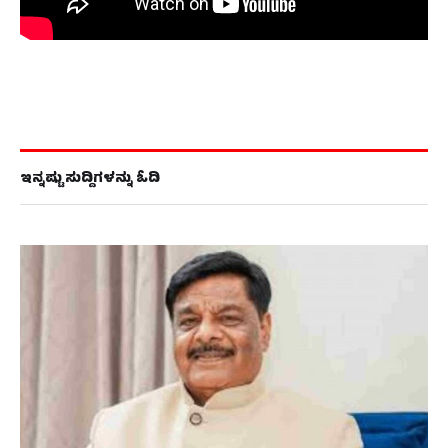
ಇನ್ನಷ್ಟು ಸುದ್ದಿಗಳನ್ನು ಓದಿ