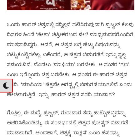
ಒಂದು ಹಾರರ್ ಚಿತ್ರದಲ್ಲಿ ಸದ್ದಿಲ್ಲದೆ ನಟಿಸಿರುವುದಾಗಿ ಪ್ರಜ್ವಲ್‍ ಕೆಲವು
ದಿನಗಳ ಹಿಂದೆ ‘ಚೀತಾ’ ಚಿತ್ರೀಕರಣದ ವೇಳೆ ಮಾಧ್ಯಮದವರೊಂದಿಗೆ
ಮಾತನಾಡಿದ್ದರು. ಆದರೆ, ಆ ಚಿತ್ರದ ಬಗ್ಗೆ ಹೆಚ್ಚು ವಿಷಯವನ್ನು
ಬಿಟ್ಟುಕೊಟ್ಟಿರಲಿಲ್ಲ. ಏಕೆಂದರೆ, ಆ ಚಿತ್ರದ ಬಿಡುಗಡೆಗೆ ಇನ್ನೂ ಸ್ವಲ್ಪ
ಸಮಯವಿದೆ. ಮೊದಲು ‘ಮಾಫಿಯಾ’ ಬರಬೇಕು. ಆ ನಂತರ ‘ಗಣ’
ಎಂಬ ಇನ್ನೊಂದು ಚಿತ್ರ ಬರಬೇಕು. ಆ ನಂತರ ಈ ಹಾರರ್ ಚಿತ್ರದ
ಸರದಿ. ‘ಮಾಫಿಯಾ’ ಚಿತ್ರವೇ ಆಗಸ್ಟ್ನಲ್ಲಿ ಬಿಡುಗಡೆಯಾಗಲಿದೆ ಎಂದು
ಹೇಳಲಾಗುತ್ತಿದೆ. ಇನ್ನು, ಹಾರರ್ ಚಿತ್ರದ ಸರದಿ ಯಾವಾಗ?
ಗೊತ್ತಿಲ್ಲ. ಈ ಮಧ್ಯೆ, ಪ್ರಜ್ವಲ್‍, ಗುರುವಾರ ತಮ್ಮ ಹುಟ್ಟುಹಬ್ಬವನ್ನು
ಆಚರಿಸಿಕೊಂಡಿದ್ದು, ಈ ಸಂದರ್ಭದಲ್ಲಿ ಚಿತ್ರದ ಪೋಸ್ಟರ್‍ ಬಿಡುಗಡೆ
ಮಾಡಲಾಗಿದೆ. ಅಂದಹಾಗೆ, ಚಿತ್ರಕ್ಕೆ ‘ರಾಕ್ಷಸ’ ಎಂಬ ಹೆಸರನ್ನು