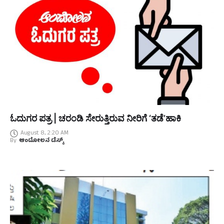
ಓದುಗರ ಪತ್ರ | ಚರಂಡಿ ಸೇರುತ್ತಿರುವ ನೀರಿಗೆ ‘ತಡೆ’ಹಾಕಿ
August 8, 2:20 AM
By
ಆಂದೋಲನ ಡೆಸ್ಕ್