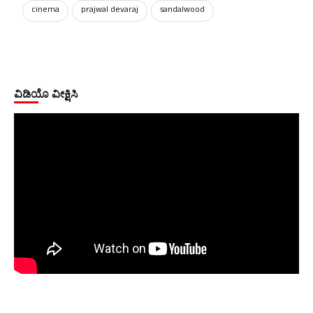
cinema
prajwal devaraj
sandalwood
ವಿಡಿಯೊ ವೀಕ್ಷಿಸಿ