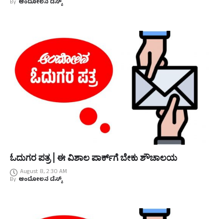
By
ಆಂದೋಲನ ಡೆಸ್ಕ್
ಓದುಗರ ಪತ್ರ | ಈ ವಿಶಾಲ ಪಾರ್ಕ್‌ಗೆ ಬೇಕು ಶೌಚಾಲಯ
August 8, 2:30 AM
By
ಆಂದೋಲನ ಡೆಸ್ಕ್