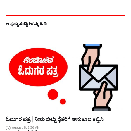
ಇನ್ನಷ್ಟು ಸುದ್ದಿಗಳನ್ನು ಓದಿ
ಓದುಗರ ಪತ್ರ | ನೀರು ಬಿಟ್ಟು ರೈತರಿಗೆ ಅನುಕೂಲ ಕಲ್ಪಿಸಿ
August 8, 2:36 AM