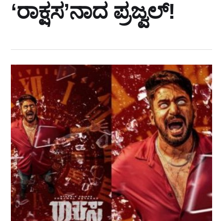
‘ರಾಕ್ಷಸ’ನಾದ ಪ್ರಜ್ವಲ್‍!