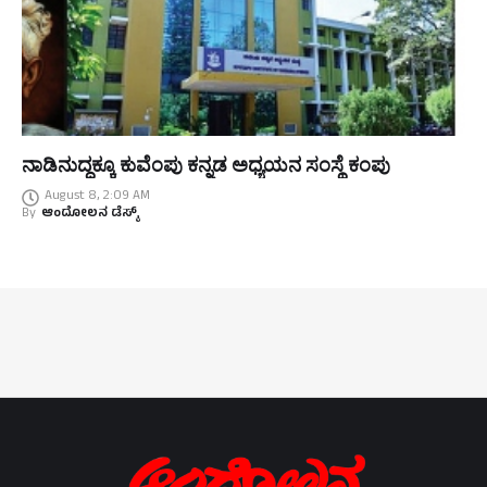
ನಾಡಿನುದ್ದಕ್ಕೂ ಕುವೆಂಪು ಕನ್ನಡ ಅಧ್ಯಯನ ಸಂಸ್ಥೆ ಕಂಪು
August 8, 2:09 AM
By
ಆಂದೋಲನ ಡೆಸ್ಕ್