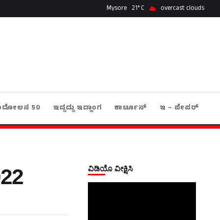
Mysore
21
overcast clouds
ಂದೋಲನ 50
ಇದ್ದದ್ದು ಇದ್ಹಾಂಗ
ಕಾರ್ಟೂನ್
ಇ – ಪೇಪರ್
ವಿಡಿಯೊ ವೀಕ್ಷಿಸಿ
22