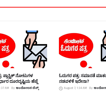
: ಪ್ಲಾಸ್ಟಿಕ್ ನೋಟುಗಳ
ಓದುಗರ ಪತ್ರ: ಸಮಾನತೆ ಮಾ
್ಧಾರ ದೂರದೃಷ್ಟಿಯ ಹೆಜ್ಜೆ
ನಡವಳಿಕೆ ಇದೇನಾ?
1:37 AM
By
ಆಂದೋಲನ ಡೆಸ್ಕ್
August 7, 1:34 AM
By
ಆಂದೋಲನ