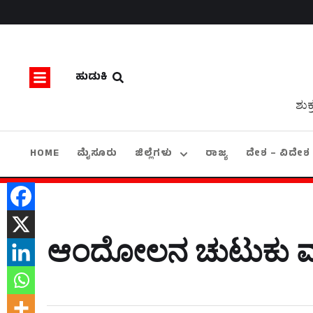
ಹುಡುಕಿ
ಶುಕ
HOME
ಮೈಸೂರು
ಜಿಲ್ಲೆಗಳು
ರಾಜ್ಯ
ದೇಶ – ವಿದೇಶ
ಆಂದೋಲನ ಚುಟುಕು ಮಾ