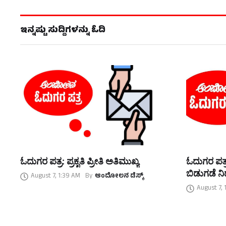
ಇನ್ನಷ್ಟು ಸುದ್ದಿಗಳನ್ನು ಓದಿ
ಓದುಗರ ಪತ್ರ: ಪ್ರಕೃತಿ ಪ್ರೀತಿ ಅತಿಮುಖ್ಯ
ಓದುಗರ ಪತ್ರ
ಬಿಡುಗಡೆ ನಿರ
August 7, 1:39 AM
By
ಆಂದೋಲನ ಡೆಸ್ಕ್
August 7, 