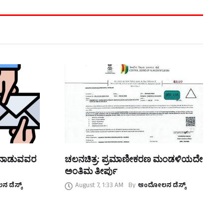
ತನಾಡುವವರ
ಚಲನಚಿತ್ರ: ಪ್ರಮಾಣೀಕರಣ ಮಂಡಳಿಯದೇ
ಅಂತಿಮ ತೀರ್ಪು
 ಡೆಸ್ಕ್
August 7, 1:33 AM
By
ಆಂದೋಲನ ಡೆಸ್ಕ್