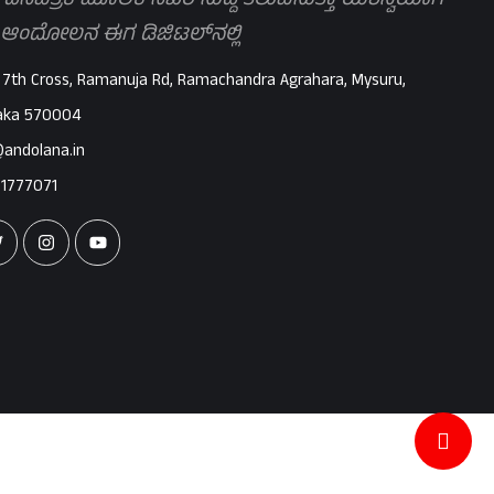
 ದಿನಪತ್ರಿಕೆ ಮೂಲಕ ನಿಖರ ಸುದ್ದಿ ತಲುಪಿಸುತ್ತಾ ಯಶಸ್ವಿಯಾಗಿ
 ಆಂದೋಲನ ಈಗ ಡಿಜಿಟಲ್‌ನಲ್ಲಿ
 7th Cross, Ramanuja Rd, Ramachandra Agrahara, Mysuru,
aka 570004
@andolana.in
71777071