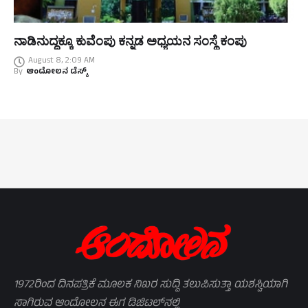
ನಾಡಿನುದ್ದಕ್ಕೂ ಕುವೆಂಪು ಕನ್ನಡ ಅಧ್ಯಯನ ಸಂಸ್ಥೆ ಕಂಪು
August 8, 2:09 AM
By
ಆಂದೋಲನ ಡೆಸ್ಕ್
1972ರಿಂದ ದಿನಪತ್ರಿಕೆ ಮೂಲಕ ನಿಖರ ಸುದ್ದಿ ತಲುಪಿಸುತ್ತಾ ಯಶಸ್ವಿಯಾಗಿ
ಸಾಗಿರುವ ಆಂದೋಲನ ಈಗ ಡಿಜಿಟಲ್‌ನಲ್ಲಿ