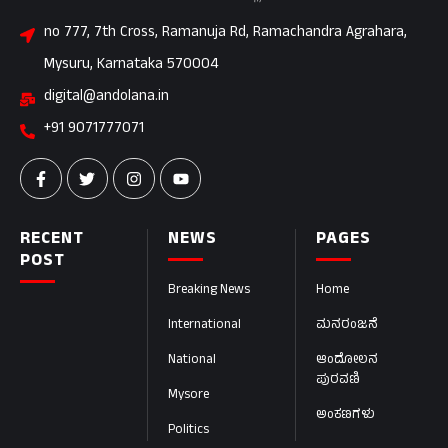
no 777, 7th Cross, Ramanuja Rd, Ramachandra Agrahara,
Mysuru, Karnataka 570004
digital@andolana.in
+91 9071777071
RECENT
NEWS
PAGES
POST
Breaking News
Home
International
ಮನರಂಜನೆ
National
ಆಂದೋಲನ
ಪುರವಣಿ
Mysore
ಅಂಕಣಗಳು
Politics