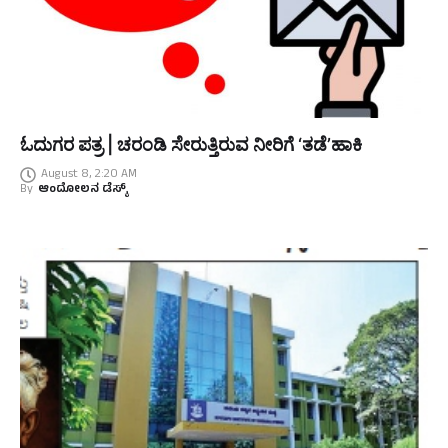
ಓದುಗರ ಪತ್ರ | ಚರಂಡಿ ಸೇರುತ್ತಿರುವ ನೀರಿಗೆ ‘ತಡೆ’ಹಾಕಿ
August 8, 2:20 AM
By
ಆಂದೋಲನ ಡೆಸ್ಕ್