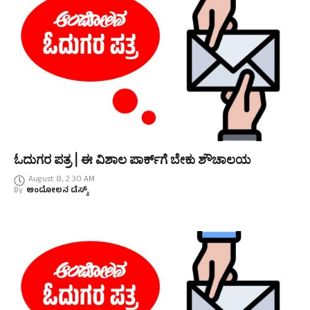
ಓದುಗರ ಪತ್ರ | ಈ ವಿಶಾಲ ಪಾರ್ಕ್‌ಗೆ ಬೇಕು ಶೌಚಾಲಯ
August 8, 2:30 AM
By
ಆಂದೋಲನ ಡೆಸ್ಕ್