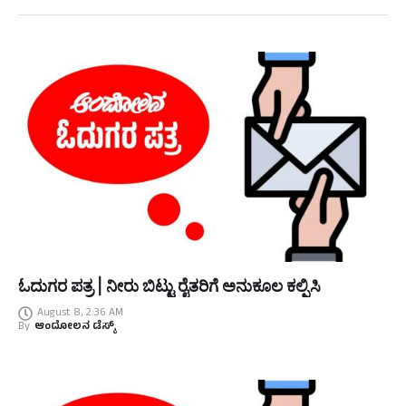
ಓದುಗರ ಪತ್ರ | ನೀರು ಬಿಟ್ಟು ರೈತರಿಗೆ ಅನುಕೂಲ ಕಲ್ಪಿಸಿ
August 8, 2:36 AM
By
ಆಂದೋಲನ ಡೆಸ್ಕ್