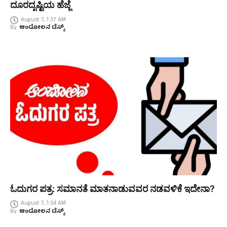
ದೂರದೃಷ್ಟಿಯ ಹೆಜ್ಜೆ
August 7, 1:37 AM
By
ಆಂದೋಲನ ಡೆಸ್ಕ್
ಓದುಗರ ಪತ್ರ: ಸಮಾನತೆ ಮಾತನಾಡುವವರ ನಡವಳಿಕೆ ಇದೇನಾ?
August 7, 1:34 AM
By
ಆಂದೋಲನ ಡೆಸ್ಕ್