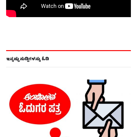
ಇನ್ನಷ್ಟು ಸುದ್ದಿಗಳನ್ನು ಓದಿ