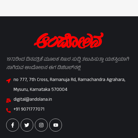
1972ರಿಂದ ದಿನಪತ್ರಿಕೆ ಮೂಲಕ ನಿಖರ ಸುದ್ದಿ ತಲುಪಿಸುತ್ತಾ ಯಶಸ್ವಿಯಾಗಿ
ಸಾಗಿರುವ ಆಂದೋಲನ ಈಗ ಡಿಜಿಟಲ್‌ನಲ್ಲಿ
no 777, 7th Cross, Ramanuja Rd, Ramachandra Agrahara,
Mysuru, Karnataka 570004
digital@andolana.in
+91 9071777071