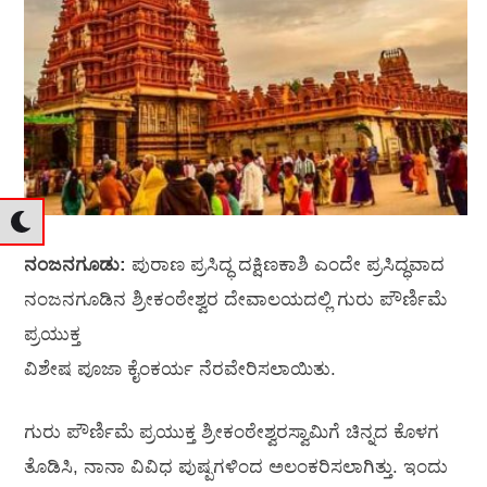
ನಂಜನಗೂಡು:
ಪುರಾಣ ಪ್ರಸಿದ್ಧ ದಕ್ಷಿಣಕಾಶಿ ಎಂದೇ ಪ್ರಸಿದ್ಧವಾದ
ನಂಜನಗೂಡಿನ ಶ್ರೀಕಂಠೇಶ್ವರ ದೇವಾಲಯದಲ್ಲಿ ಗುರು ಪೌರ್ಣಿಮೆ
ಪ್ರಯುಕ್ತ
ವಿಶೇಷ ಪೂಜಾ ಕೈಂಕರ್ಯ ನೆರವೇರಿಸಲಾಯಿತು.
ಗುರು ಪೌರ್ಣಿಮೆ ಪ್ರಯುಕ್ತ ಶ್ರೀಕಂಠೇಶ್ವರಸ್ವಾಮಿಗೆ ಚಿನ್ನದ ಕೊಳಗ
ತೊಡಿಸಿ, ನಾನಾ ವಿವಿಧ ಪುಷ್ಪಗಳಿಂದ ಅಲಂಕರಿಸಲಾಗಿತ್ತು. ಇಂದು