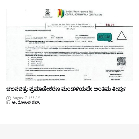
ಚಲನಚಿತ್ರ: ಪ್ರಮಾಣೀಕರಣ ಮಂಡಳಿಯದೇ ಅಂತಿಮ ತೀರ್ಪು
August 7, 1:33 AM
By
ಆಂದೋಲನ ಡೆಸ್ಕ್