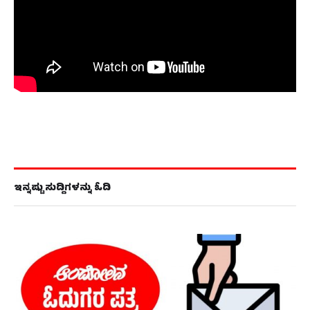
ಇನ್ನಷ್ಟು ಸುದ್ದಿಗಳನ್ನು ಓದಿ