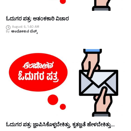
ಓದುಗರ ಪತ್ರ: ಆತಂಕಕಾರಿ ವಿಚಾರ
August 6, 1:40 AM
By
ಆಂದೋಲನ ಡೆಸ್ಕ್
ಓದುಗರ ಪತ್ರ: ಜ್ಞಾಪಿಸಿಕೊಳ್ಳಬೇಕಿತ್ತು, ಕೃತಜ್ಞತೆ ಹೇಳಬೇಕಿತ್ತು…