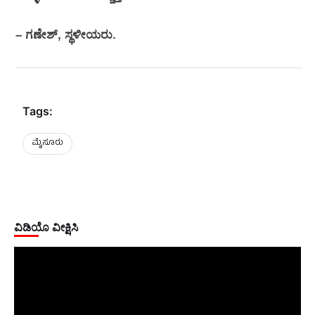
– ಗಣೇಶ್, ಸ್ಥಳೀಯರು.
Tags:
ಮೈಸೂರು
ವಿಡಿಯೊ ವೀಕ್ಷಿಸಿ