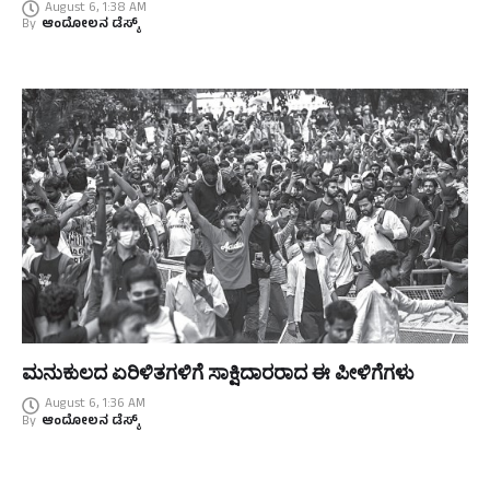
August 6, 1:38 AM
By
ಆಂದೋಲನ ಡೆಸ್ಕ್
ಮನುಕುಲದ ಏರಿಳಿತಗಳಿಗೆ ಸಾಕ್ಷಿದಾರರಾದ ಈ ಪೀಳಿಗೆಗಳು
August 6, 1:36 AM
By
ಆಂದೋಲನ ಡೆಸ್ಕ್