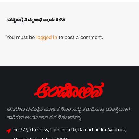
ಸುದ್ದಿ ಬಗ್ಗೆ ನಿಮ್ಮ ಅಭಿಪ್ರಾಯ ತಿಳಿಸಿ
You must be
logged in
to post a comment.
1972ರಿಂದ ದಿನಪತ್ರಿಕೆ ಮೂಲಕ ನಿಖರ ಸುದ್ದಿ ತಲುಪಿಸುತ್ತಾ ಯಶಸ್ವಿಯಾಗಿ
ಸಾಗಿರುವ ಆಂದೋಲನ ಈಗ ಡಿಜಿಟಲ್‌ನಲ್ಲಿ
no 777, 7th Cross, Ramanuja Rd, Ramachandra Agrahara,