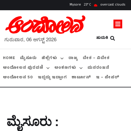
Mysore
23
overcast clouds
ಹುಡುಕಿ
ಗುರುವಾರ, 06 ಆಗಸ್ಟ್ 2026
HOME
ಮೈಸೂರು
ಜಿಲ್ಲೆಗಳು
ರಾಜ್ಯ
ದೇಶ – ವಿದೇಶ
ಆಂದೋಲನ ಪುರವಣಿ
ಅಂಕಣಗಳು
ಮನರಂಜನೆ
ಆಂದೋಲನ 50
ಇದ್ದದ್ದು ಇದ್ಹಾಂಗ
ಕಾರ್ಟೂನ್
ಇ – ಪೇಪರ್
ಮೈಸೂರು :