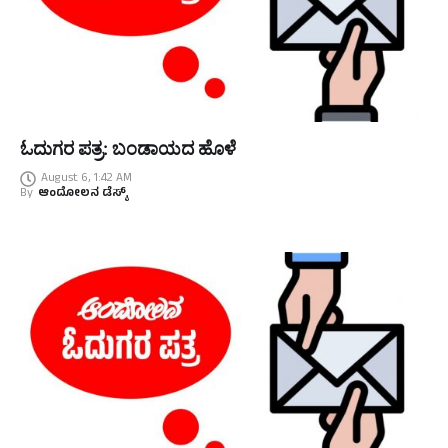
ಓದುಗರ ಪತ್ರ: ಬಂಡಾಯದ ಹೊಳೆ
August 6, 1:42 AM
By
ಆಂದೋಲನ ಡೆಸ್ಕ್