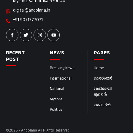
Mysuru, Karnataka 570004
digital@andolana.in
+91 9071777071
RECENT
NEWS
PAGES
POST
Breaking News
Home
International
ಮನರಂಜನೆ
National
ಆಂದೋಲನ
ಪುರವಣಿ
Mysore
ಅಂಕಣಗಳು
Politics
©2026 - Andolana All Rights Reserved