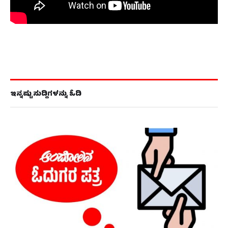
ಇನ್ನಷ್ಟು ಸುದ್ದಿಗಳನ್ನು ಓದಿ