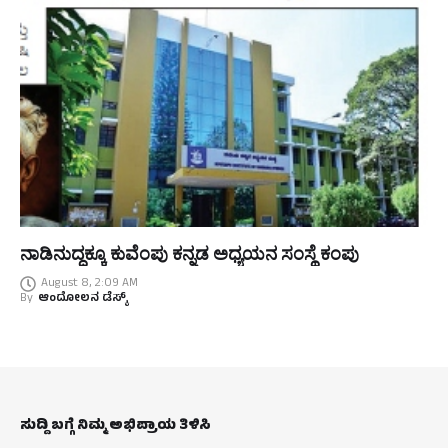
ನಾಡಿನುದ್ದಕ್ಕೂ ಕುವೆಂಪು ಕನ್ನಡ ಅಧ್ಯಯನ ಸಂಸ್ಥೆ ಕಂಪು
August 8, 2:09 AM
By
ಆಂದೋಲನ ಡೆಸ್ಕ್
ಸುದ್ದಿ ಬಗ್ಗೆ ನಿಮ್ಮ ಅಭಿಪ್ರಾಯ ತಿಳಿಸಿ