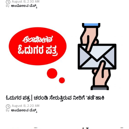
August 8, 2:30 AM
By
ಆಂದೋಲನ ಡೆಸ್ಕ್
ಓದುಗರ ಪತ್ರ | ಚರಂಡಿ ಸೇರುತ್ತಿರುವ ನೀರಿಗೆ ‘ತಡೆ’ಹಾಕಿ
August 8, 2:20 AM
By
ಆಂದೋಲನ ಡೆಸ್ಕ್