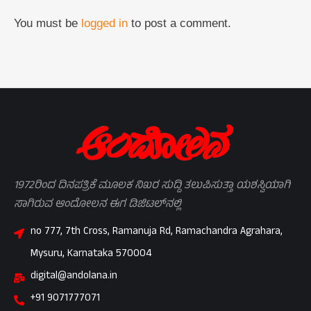
You must be
logged in
to post a comment.
1972ರಿಂದ ದಿನಪತ್ರಿಕೆ ಮೂಲಕ ನಿಖರ ಸುದ್ದಿ ತಲುಪಿಸುತ್ತಾ ಯಶಸ್ವಿಯಾಗಿ
ಸಾಗಿರುವ ಆಂದೋಲನ ಈಗ ಡಿಜಿಟಲ್‌ನಲ್ಲಿ
no 777, 7th Cross, Ramanuja Rd, Ramachandra Agrahara,
Mysuru, Karnataka 570004
digital@andolana.in
+91 9071777071