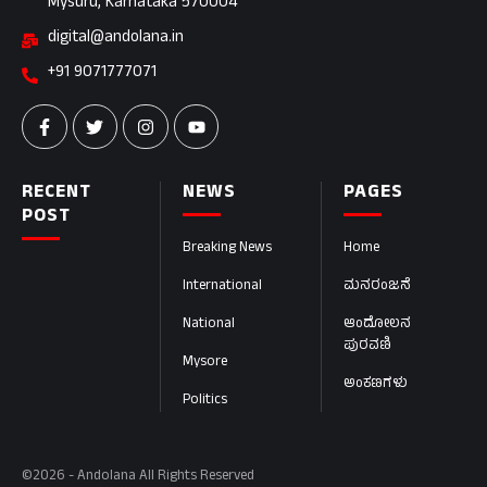
Mysuru, Karnataka 570004
digital@andolana.in
+91 9071777071
RECENT
NEWS
PAGES
POST
Breaking News
Home
International
ಮನರಂಜನೆ
National
ಆಂದೋಲನ
ಪುರವಣಿ
Mysore
ಅಂಕಣಗಳು
Politics
©2026 - Andolana All Rights Reserved