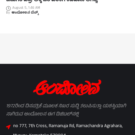
August 5, 1:46 AM
By
ಆಂದೋಲನ ಡೆಸ್ಕ್
1972ರಿಂದ ದಿನಪತ್ರಿಕೆ ಮೂಲಕ ನಿಖರ ಸುದ್ದಿ ತಲುಪಿಸುತ್ತಾ ಯಶಸ್ವಿಯಾಗಿ
ಸಾಗಿರುವ ಆಂದೋಲನ ಈಗ ಡಿಜಿಟಲ್‌ನಲ್ಲಿ
no 777, 7th Cross, Ramanuja Rd, Ramachandra Agrahara,