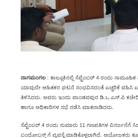
ನಾಗಮಂಗಲ
: ತಾಲ್ಲೂಕಿನಲ್ಲಿ ಸೆಪ್ಟೆಂಬರ್ 4 ರಂದು ಸಾಮೂಹ
ಯಾವುದೇ ಅಹಿತಕರ ಘಟನೆ ಸಂಭವಿಸದಂತೆ ಎಚ್ಚರಿಕೆ ವಹಿಸಿ ಎಂ
ತಿಳಿಸಿದರು. ಅವರು ಇಂದು ಪಾಂಡವಪುರ ಡಿ.ಒ.ಎಸ್.ಪಿ ಕಚೇರಿ
ಹಾಗೂ ಅಧಿಕಾರಿಗಳ ಸಭೆ ನಡೆಸಿ ಮಾತನಾಡಿದರು.
ಸೆಪ್ಟೆಂಬರ್ 4 ರಂದು ಸುಮಾರು 11 ಗಣಪತಿಗಳ ವಿಸರ್ಜನೆಗೆ ಸಿದ್ಧ
ಬಂದೋಬಸ್ತ್ ಗೆ ವ್ಯವಸ್ಥೆ ಮಾಡಿಕೊಳ್ಳಲಾಗಿದೆ. ಆಯೋಜಕರು 