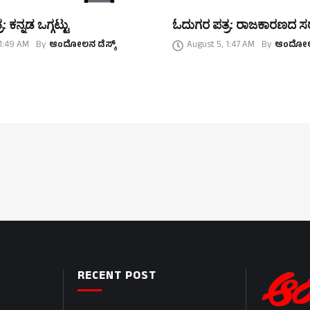
 ಕನ್ನಡ ಒಗ್ಗಟ್ಟು
ಓದುಗರ ಪತ್ರ: ರಾಜಕಾರಣದ ಸ
 1:49 AM
By
ಆಂದೋಲನ ಡೆಸ್ಕ್
August 5, 1:47 AM
By
ಆಂದೋಲನ
RECENT POST