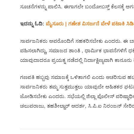
ಸೂಚನೆಗಳನ್ನು ಪಾಲಿಸಿ. ಈಗಾಗಲೇ ಬಂದೋಬಸ್ತ್ ಕೆಲಸಕ್ಕೆ ಅಗತ್
ಇದನ್ನು ಓದಿ:
ಮೈಸೂರು | ಗಣೇಶ ವಿಸರ್ಜನೆ ವೇಳೆ ಪಟಾಕಿ ಸಿಡಿತ : 
ಸಾರ್ವಜನಿಕರು ಅವರೊಂದಿಗೆ ಸಹಕರಿಸಬೇಕು ಎಂದರು. ಈ ಬಾರಿ ಪ
ವಹಿಸಲಾಗಿದ್ದು, ಸಮಾಜದ ಶಾಂತಿ , ಧಾರ್ಮಿಕ ಭಾವನೆಗಳಿಗೆ
ಯಾವುದಾದರೂ ಪ್ರಯತ್ನ ನಡೆದಲ್ಲಿ ನಿರ್ದಾಕ್ಷಿಣ್ಯವಾಗಿ ಕಾನೂನು
ಗಣಪತಿ ಹಬ್ಬವು ಸಮಾಜಕ್ಕೆ ಒಳಿತಾಗಲಿ ಎಂದು ಆಚರಿಸುವ ಹಬ
ಸಾರ್ವಜನಿಕರು ತಮ್ಮ ಸುತ್ತಮುತ್ತಲು ಯಾವುದೇ ಅಹಿತಕರ ಘಟನೆಯ
ಜೋಡಿಸಬೇಕು ಎಂದರು. ಸಭೆಯಲ್ಲಿ ಜಿಲ್ಲಾ ಪೊಲೀಸ್ ವರಿಷ್ಠಾಧಿಕ
ಚಲುವರಾಜು, ತಹಶೀಲ್ದಾರ್ ಆದರ್ಶ, ಸಿ.ಪಿ.ಐ ನಿರಂಜನ್ ಸೇರಿದಂತ