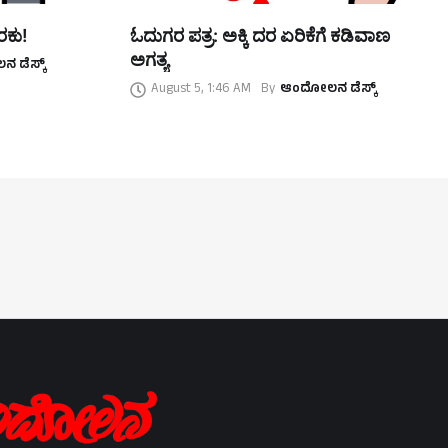
ರಕು!
ಓದುಗರ ಪತ್ರ: ಅಕ್ಕಿ ದರ ಏರಿಕೆಗೆ ಕಡಿವಾಣ
ಅಗತ್ಯ
 ಡೆಸ್ಕ್
August 5, 1:46 AM
By
ಆಂದೋಲನ ಡೆಸ್ಕ್