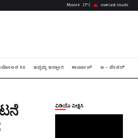
Mysore
21
overcast clouds
ಂದೋಲನ 50
ಇದ್ದದ್ದು ಇದ್ಹಾಂಗ
ಕಾರ್ಟೂನ್
ಇ – ಪೇಪರ್
ವಿಡಿಯೊ ವೀಕ್ಷಿಸಿ
ಘಟನೆ
ೆ