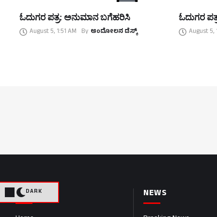
ಓದುಗರ ಪತ್ರ: ಅನುಮಾನ ಬಗೆಹರಿಸಿ
ಓದುಗರ ಪತ್ರ:
August 5, 1:51 AM
By
ಆಂದೋಲನ ಡೆಸ್ಕ್
August 5,
PAGES
NEWS
DARK