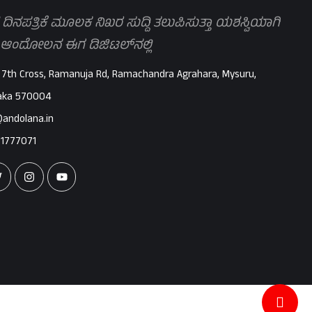
 ದಿನಪತ್ರಿಕೆ ಮೂಲಕ ನಿಖರ ಸುದ್ದಿ ತಲುಪಿಸುತ್ತಾ ಯಶಸ್ವಿಯಾಗಿ
 ಆಂದೋಲನ ಈಗ ಡಿಜಿಟಲ್‌ನಲ್ಲಿ
 7th Cross, Ramanuja Rd, Ramachandra Agrahara, Mysuru,
aka 570004
@andolana.in
71777071