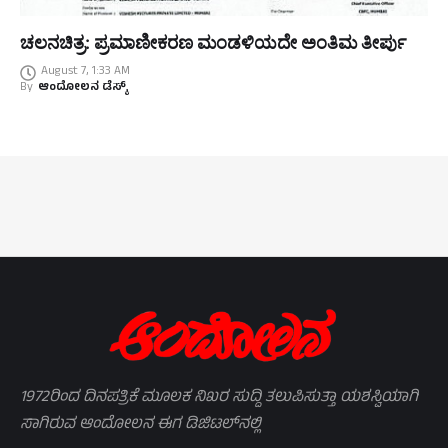
ಚಲನಚಿತ್ರ: ಪ್ರಮಾಣೀಕರಣ ಮಂಡಳಿಯದೇ ಅಂತಿಮ ತೀರ್ಪು
August 7, 1:33 AM
By
ಆಂದೋಲನ ಡೆಸ್ಕ್
1972ರಿಂದ ದಿನಪತ್ರಿಕೆ ಮೂಲಕ ನಿಖರ ಸುದ್ದಿ ತಲುಪಿಸುತ್ತಾ ಯಶಸ್ವಿಯಾಗಿ
ಸಾಗಿರುವ ಆಂದೋಲನ ಈಗ ಡಿಜಿಟಲ್‌ನಲ್ಲಿ