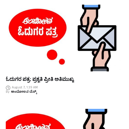
ಓದುಗರ ಪತ್ರ: ಪ್ರಕೃತಿ ಪ್ರೀತಿ ಅತಿಮುಖ್ಯ
August 7, 1:39 AM
By
ಆಂದೋಲನ ಡೆಸ್ಕ್