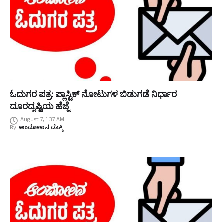
ಓದುಗರ ಪತ್ರ: ಪ್ಲಾಸ್ಟಿಕ್ ನೋಟುಗಳ ಬಿಡುಗಡೆ ನಿರ್ಧಾರ
ದೂರದೃಷ್ಟಿಯ ಹೆಜ್ಜೆ
August 7, 1:37 AM
By
ಆಂದೋಲನ ಡೆಸ್ಕ್