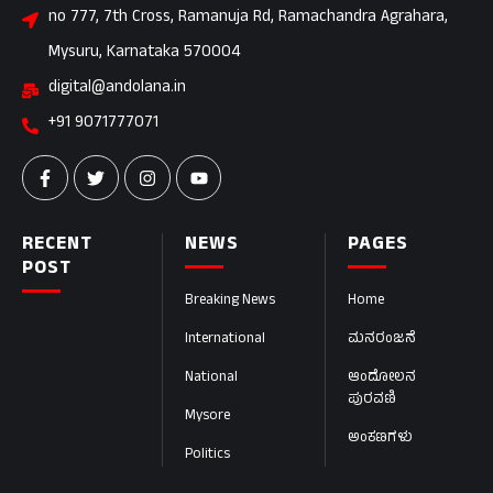
no 777, 7th Cross, Ramanuja Rd, Ramachandra Agrahara,
Mysuru, Karnataka 570004
digital@andolana.in
+91 9071777071
RECENT
NEWS
PAGES
POST
Breaking News
Home
International
ಮನರಂಜನೆ
National
ಆಂದೋಲನ
ಪುರವಣಿ
Mysore
ಅಂಕಣಗಳು
Politics