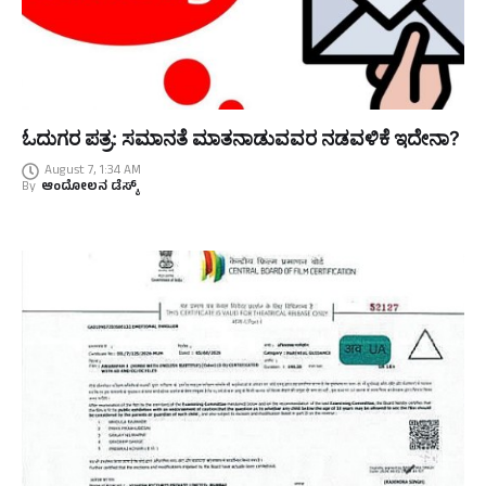
ಓದುಗರ ಪತ್ರ: ಸಮಾನತೆ ಮಾತನಾಡುವವರ ನಡವಳಿಕೆ ಇದೇನಾ?
August 7, 1:34 AM
By
ಆಂದೋಲನ ಡೆಸ್ಕ್