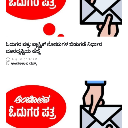
ಓದುಗರ ಪತ್ರ: ಪ್ಲಾಸ್ಟಿಕ್ ನೋಟುಗಳ ಬಿಡುಗಡೆ ನಿರ್ಧಾರ
ದೂರದೃಷ್ಟಿಯ ಹೆಜ್ಜೆ
August 7, 1:37 AM
By
ಆಂದೋಲನ ಡೆಸ್ಕ್