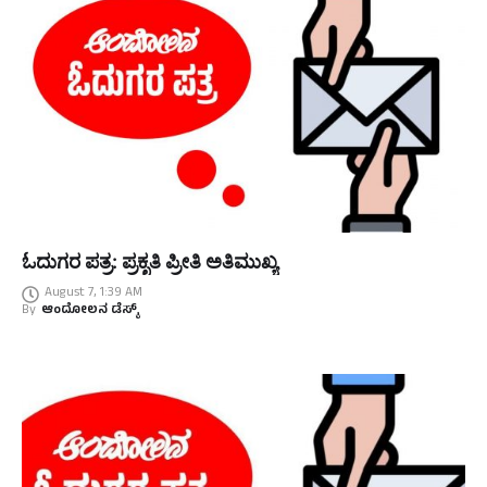
ಓದುಗರ ಪತ್ರ: ಪ್ರಕೃತಿ ಪ್ರೀತಿ ಅತಿಮುಖ್ಯ
August 7, 1:39 AM
By
ಆಂದೋಲನ ಡೆಸ್ಕ್