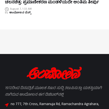
ಚಲನಚಿತ್ರ: ಪ್ರಮಾಣೀಕರಣ ಮಂಡಳಿಯದೇ ಅಂತಿಮ ತೀರ್ಪು
August 7, 1:33 AM
By
ಆಂದೋಲನ ಡೆಸ್ಕ್
1972ರಿಂದ ದಿನಪತ್ರಿಕೆ ಮೂಲಕ ನಿಖರ ಸುದ್ದಿ ತಲುಪಿಸುತ್ತಾ ಯಶಸ್ವಿಯಾಗಿ
ಸಾಗಿರುವ ಆಂದೋಲನ ಈಗ ಡಿಜಿಟಲ್‌ನಲ್ಲಿ
no 777, 7th Cross, Ramanuja Rd, Ramachandra Agrahara,