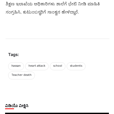
ಶಿಕ್ಷಣ ಇಲಾಖೆಯ ಅಧಿಕಾರಿಗಳು ಶಾಲೆಗೆ ಭೇಟಿ ನೀಡಿ ಮಾಹಿತಿ
ಸಂಗ್ರಹಿಸಿ, ಕುಟುಂಬಸ್ಥರಿಗೆ ಸಾಂತ್ವನ ಹೇಳಿದ್ದಾರೆ.
Tags:
hassan
heart attack
school
students
Teacher death
ವಿಡಿಯೊ ವೀಕ್ಷಿಸಿ