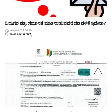
ಓದುಗರ ಪತ್ರ: ಸಮಾನತೆ ಮಾತನಾಡುವವರ ನಡವಳಿಕೆ ಇದೇನಾ?
August 7, 1:34 AM
By
ಆಂದೋಲನ ಡೆಸ್ಕ್