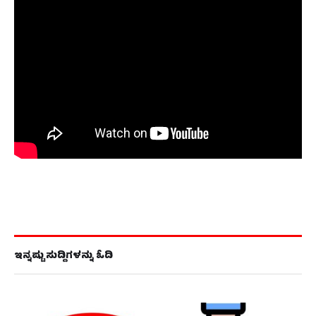
ಇನ್ನಷ್ಟು ಸುದ್ದಿಗಳನ್ನು ಓದಿ