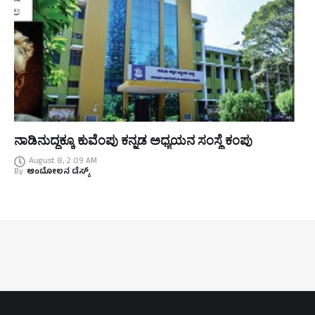
ನಾಡಿನುದ್ದಕ್ಕೂ ಕುವೆಂಪು ಕನ್ನಡ ಅಧ್ಯಯನ ಸಂಸ್ಥೆ ಕಂಪು
August 8, 2:09 AM
By
ಆಂದೋಲನ ಡೆಸ್ಕ್