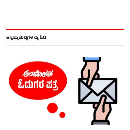
ಇನ್ನಷ್ಟು ಸುದ್ದಿಗಳನ್ನು ಓದಿ