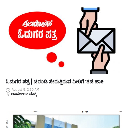
ಓದುಗರ ಪತ್ರ | ಚರಂಡಿ ಸೇರುತ್ತಿರುವ ನೀರಿಗೆ ‘ತಡೆ’ಹಾಕಿ
August 8, 2:20 AM
By
ಆಂದೋಲನ ಡೆಸ್ಕ್