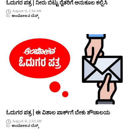
ಓದುಗರ ಪತ್ರ | ನೀರು ಬಿಟ್ಟು ರೈತರಿಗೆ ಅನುಕೂಲ ಕಲ್ಪಿಸಿ
August 8, 2:36 AM
By
ಆಂದೋಲನ ಡೆಸ್ಕ್
ಓದುಗರ ಪತ್ರ | ಈ ವಿಶಾಲ ಪಾರ್ಕ್‌ಗೆ ಬೇಕು ಶೌಚಾಲಯ
August 8, 2:30 AM
By
ಆಂದೋಲನ ಡೆಸ್ಕ್