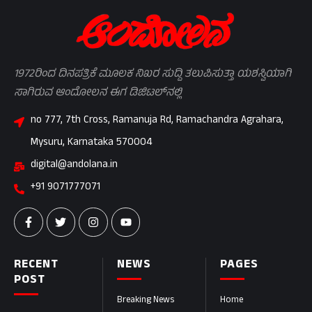
1972ರಿಂದ ದಿನಪತ್ರಿಕೆ ಮೂಲಕ ನಿಖರ ಸುದ್ದಿ ತಲುಪಿಸುತ್ತಾ ಯಶಸ್ವಿಯಾಗಿ
ಸಾಗಿರುವ ಆಂದೋಲನ ಈಗ ಡಿಜಿಟಲ್‌ನಲ್ಲಿ
no 777, 7th Cross, Ramanuja Rd, Ramachandra Agrahara,
Mysuru, Karnataka 570004
digital@andolana.in
+91 9071777071
RECENT
NEWS
PAGES
POST
Breaking News
Home