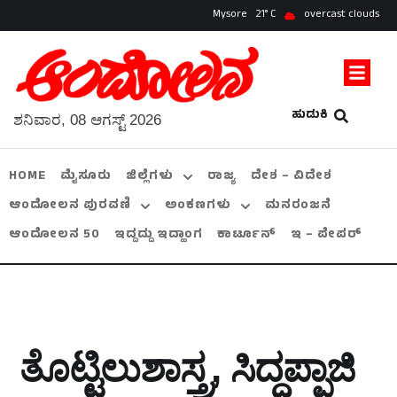
Mysore
21
overcast clouds
ಹುಡುಕಿ
ಶನಿವಾರ, 08 ಆಗಸ್ಟ್ 2026
HOME
ಮೈಸೂರು
ಜಿಲ್ಲೆಗಳು
ರಾಜ್ಯ
ದೇಶ – ವಿದೇಶ
ಆಂದೋಲನ ಪುರವಣಿ
ಅಂಕಣಗಳು
ಮನರಂಜನೆ
ಆಂದೋಲನ 50
ಇದ್ದದ್ದು ಇದ್ಹಾಂಗ
ಕಾರ್ಟೂನ್
ಇ – ಪೇಪರ್
ತೊಟ್ಟಿಲುಶಾಸ್ತ್ರ, ಸಿದ್ದಪ್ಪಾಜಿ