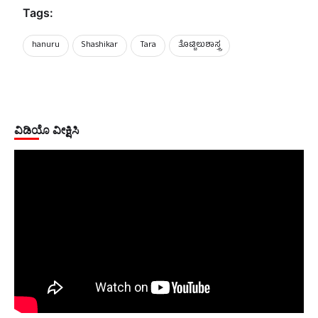
Tags:
hanuru
Shashikar
Tara
ತೊಟ್ಟಿಲುಶಾಸ್ತ್ರ
ವಿಡಿಯೊ ವೀಕ್ಷಿಸಿ