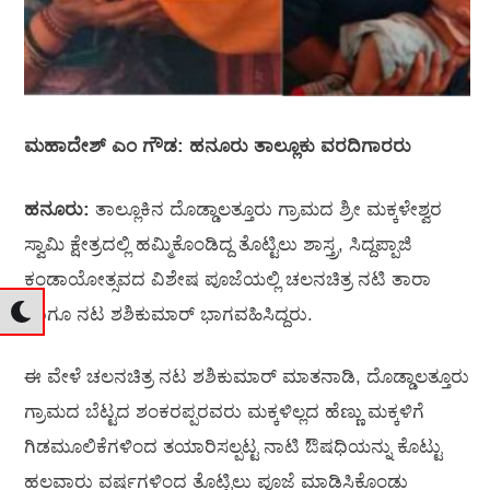
ಮಹಾದೇಶ್‌ ಎಂ ಗೌಡ: ಹನೂರು ತಾಲ್ಲೂಕು ವರದಿಗಾರರು
ಹನೂರು:
ತಾಲ್ಲೂಕಿನ ದೊಡ್ಡಾಲತ್ತೂರು ಗ್ರಾಮದ ಶ್ರೀ ಮಕ್ಕಳೇಶ್ವರ
ಸ್ವಾಮಿ ಕ್ಷೇತ್ರದಲ್ಲಿ ಹಮ್ಮಿಕೊಂಡಿದ್ದ ತೊಟ್ಟಿಲು ಶಾಸ್ತ್ರ, ಸಿದ್ದಪ್ಪಾಜಿ
ಕಂಡಾಯೋತ್ಸವದ ವಿಶೇಷ ಪೂಜೆಯಲ್ಲಿ ಚಲನಚಿತ್ರ ನಟಿ ತಾರಾ
ಹಾಗೂ ನಟ ಶಶಿಕುಮಾರ್ ಭಾಗವಹಿಸಿದ್ದರು.
ಈ ವೇಳೆ ಚಲನಚಿತ್ರ ನಟ ಶಶಿಕುಮಾರ್ ಮಾತನಾಡಿ, ದೊಡ್ಡಾಲತ್ತೂರು
ಗ್ರಾಮದ ಬೆಟ್ಟದ ಶಂಕರಪ್ಪರವರು ಮಕ್ಕಳಿಲ್ಲದ ಹೆಣ್ಣು ಮಕ್ಕಳಿಗೆ
ಗಿಡಮೂಲಿಕೆಗಳಿಂದ ತಯಾರಿಸಲ್ಪಟ್ಟ ನಾಟಿ ಔಷಧಿಯನ್ನು ಕೊಟ್ಟು
ಹಲವಾರು ವರ್ಷಗಳಿಂದ ತೊಟ್ಟಿಲು ಪೂಜೆ ಮಾಡಿಸಿಕೊಂಡು