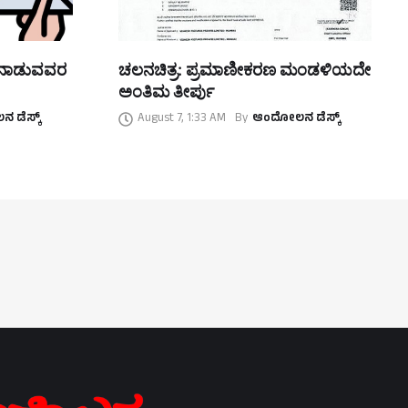
ತನಾಡುವವರ
ಚಲನಚಿತ್ರ: ಪ್ರಮಾಣೀಕರಣ ಮಂಡಳಿಯದೇ
ಅಂತಿಮ ತೀರ್ಪು
 ಡೆಸ್ಕ್
August 7, 1:33 AM
By
ಆಂದೋಲನ ಡೆಸ್ಕ್