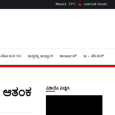
Mysore
21
overcast clouds
ಂದೋಲನ 50
ಇದ್ದದ್ದು ಇದ್ಹಾಂಗ
ಕಾರ್ಟೂನ್
ಇ – ಪೇಪರ್
ವಿಡಿಯೊ ವೀಕ್ಷಿಸಿ
ಷ ; ಆತಂಕ