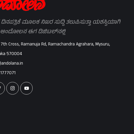
 ದಿನಪತ್ರಿಕೆ ಮೂಲಕ ನಿಖರ ಸುದ್ದಿ ತಲುಪಿಸುತ್ತಾ ಯಶಸ್ವಿಯಾಗಿ
 ಆಂದೋಲನ ಈಗ ಡಿಜಿಟಲ್‌ನಲ್ಲಿ
 7th Cross, Ramanuja Rd, Ramachandra Agrahara, Mysuru,
aka 570004
@andolana.in
71777071