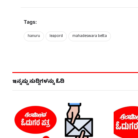
Tags:
hanuru
leapord
mahadeswara betta
ಇನ್ನಷ್ಟು ಸುದ್ದಿಗಳನ್ನು ಓದಿ