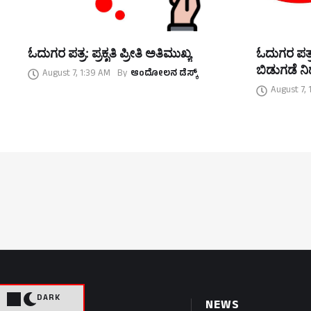
ಓದುಗರ ಪತ್ರ: ಪ್ರಕೃತಿ ಪ್ರೀತಿ ಅತಿಮುಖ್ಯ
ಓದುಗರ ಪತ್ರ
ಬಿಡುಗಡೆ ನಿರ
August 7, 1:39 AM
By
ಆಂದೋಲನ ಡೆಸ್ಕ್
August 7, 
DARK
PAGES
NEWS