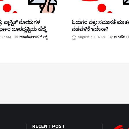
: ಪ್ಲಾಸ್ಟಿಕ್ ನೋಟುಗಳ
ಓದುಗರ ಪತ್ರ: ಸಮಾನತೆ ಮಾ
್ಧಾರ ದೂರದೃಷ್ಟಿಯ ಹೆಜ್ಜೆ
ನಡವಳಿಕೆ ಇದೇನಾ?
1:37 AM
By
ಆಂದೋಲನ ಡೆಸ್ಕ್
August 7, 1:34 AM
By
ಆಂದೋಲನ
RECENT POST