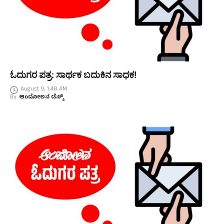
ಓದುಗರ ಪತ್ರ: ಸಾರ್ಥಕ ಬದುಕಿನ ಸಾಧಕ!
August 9, 1:48 AM
By
ಆಂದೋಲನ ಡೆಸ್ಕ್