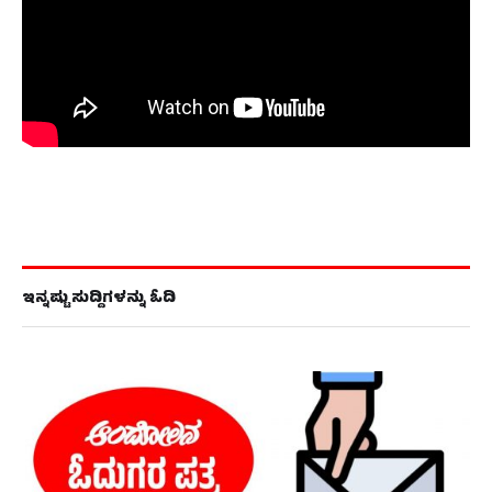
ಇನ್ನಷ್ಟು ಸುದ್ದಿಗಳನ್ನು ಓದಿ