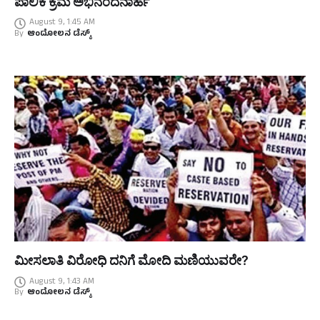
ಪಾಲಿಕೆ ಕ್ರಮ ಅಭಿನಂದನಾರ್ಹ
August 9, 1:45 AM
By
ಆಂದೋಲನ ಡೆಸ್ಕ್
ಮೀಸಲಾತಿ ವಿರೋಧಿ ದನಿಗೆ ಮೋದಿ ಮಣಿಯುವರೇ?
August 9, 1:43 AM
By
ಆಂದೋಲನ ಡೆಸ್ಕ್