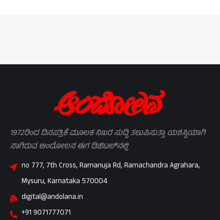
1972ರಿಂದ ದಿನಪತ್ರಿಕೆ ಮೂಲಕ ನಿಖರ ಸುದ್ದಿ ತಲುಪಿಸುತ್ತಾ ಯಶಸ್ವಿಯಾಗಿ
ಸಾಗಿರುವ ಆಂದೋಲನ ಈಗ ಡಿಜಿಟಲ್‌ನಲ್ಲಿ
no 777, 7th Cross, Ramanuja Rd, Ramachandra Agrahara,
Mysuru, Karnataka 570004
digital@andolana.in
+91 9071777071