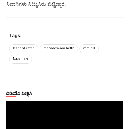
ನಿವಾಸಿಗಳು ನಿಟ್ಟುಸಿರು ಬಿಟ್ಟಿದ್ದಾರೆ.
Tags:
leapord catch
mahadeswara betta
mm hill
Nagamale
ವಿಡಿಯೊ ವೀಕ್ಷಿಸಿ