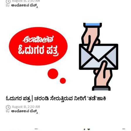
August 8, 2:30 AM
By
ಆಂದೋಲನ ಡೆಸ್ಕ್
ಓದುಗರ ಪತ್ರ | ಚರಂಡಿ ಸೇರುತ್ತಿರುವ ನೀರಿಗೆ ‘ತಡೆ’ಹಾಕಿ
August 8, 2:20 AM
By
ಆಂದೋಲನ ಡೆಸ್ಕ್