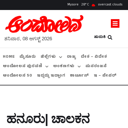
Mysore
28
overcast clouds
ಹುಡುಕಿ
ಶನಿವಾರ, 08 ಆಗಸ್ಟ್ 2026
HOME
ಮೈಸೂರು
ಜಿಲ್ಲೆಗಳು
ರಾಜ್ಯ
ದೇಶ – ವಿದೇಶ
ಆಂದೋಲನ ಪುರವಣಿ
ಅಂಕಣಗಳು
ಮನರಂಜನೆ
ಆಂದೋಲನ 50
ಇದ್ದದ್ದು ಇದ್ಹಾಂಗ
ಕಾರ್ಟೂನ್
ಇ – ಪೇಪರ್
ಹನೂರು| ಚಾಲಕನ