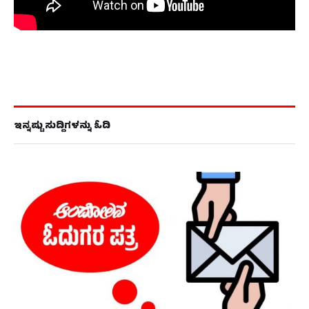
ಇನ್ನಷ್ಟು ಸುದ್ದಿಗಳನ್ನು ಓದಿ