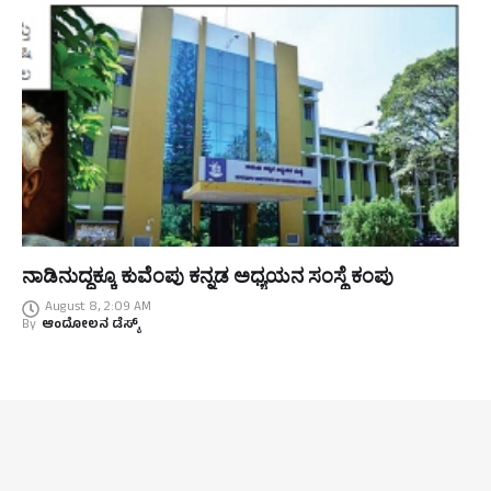
ನಾಡಿನುದ್ದಕ್ಕೂ ಕುವೆಂಪು ಕನ್ನಡ ಅಧ್ಯಯನ ಸಂಸ್ಥೆ ಕಂಪು
August 8, 2:09 AM
By
ಆಂದೋಲನ ಡೆಸ್ಕ್