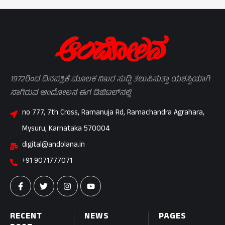
1972ರಿಂದ ದಿನಪತ್ರಿಕೆ ಮೂಲಕ ನಿಖರ ಸುದ್ದಿ ತಲುಪಿಸುತ್ತಾ ಯಶಸ್ವಿಯಾಗಿ
ಸಾಗಿರುವ ಆಂದೋಲನ ಈಗ ಡಿಜಿಟಲ್‌ನಲ್ಲಿ
no 777, 7th Cross, Ramanuja Rd, Ramachandra Agrahara,
Mysuru, Karnataka 570004
digital@andolana.in
+91 9071777071
RECENT
NEWS
PAGES