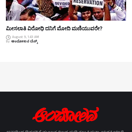
ಮೀಸಲಾತಿ ವಿರೋಧಿ ದನಿಗೆ ಮೋದಿ ಮಣಿಯುವರೇ?
August 9, 1:43 AM
By
ಆಂದೋಲನ ಡೆಸ್ಕ್