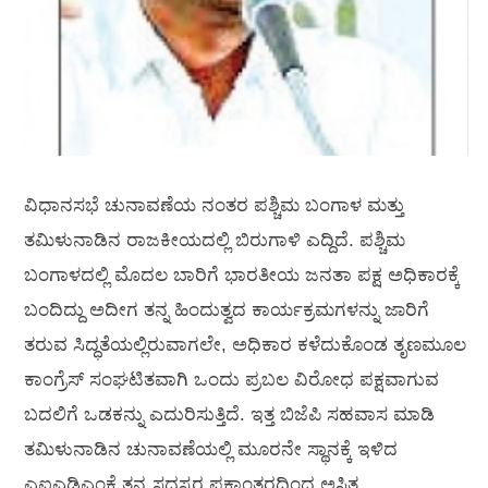
ವಿಧಾನಸಭೆ ಚುನಾವಣೆಯ ನಂತರ ಪಶ್ಚಿಮ ಬಂಗಾಳ ಮತ್ತು
ತಮಿಳುನಾಡಿನ ರಾಜಕೀಯದಲ್ಲಿ ಬಿರುಗಾಳಿ ಎದ್ದಿದೆ. ಪಶ್ಚಿಮ
ಬಂಗಾಳದಲ್ಲಿ ಮೊದಲ ಬಾರಿಗೆ ಭಾರತೀಯ ಜನತಾ ಪಕ್ಷ ಅಧಿಕಾರಕ್ಕೆ
ಬಂದಿದ್ದು ಅದೀಗ ತನ್ನ ಹಿಂದುತ್ವದ ಕಾರ್ಯಕ್ರಮಗಳನ್ನು ಜಾರಿಗೆ
ತರುವ ಸಿದ್ಧತೆಯಲ್ಲಿರುವಾಗಲೇ, ಅಧಿಕಾರ ಕಳೆದುಕೊಂಡ ತೃಣಮೂಲ
ಕಾಂಗ್ರೆಸ್ ಸಂಘಟಿತವಾಗಿ ಒಂದು ಪ್ರಬಲ ವಿರೋಧ ಪಕ್ಷವಾಗುವ
ಬದಲಿಗೆ ಒಡಕನ್ನು ಎದುರಿಸುತ್ತಿದೆ. ಇತ್ತ ಬಿಜೆಪಿ ಸಹವಾಸ ಮಾಡಿ
ತಮಿಳುನಾಡಿನ ಚುನಾವಣೆಯಲ್ಲಿ ಮೂರನೇ ಸ್ಥಾನಕ್ಕೆ ಇಳಿದ
ಎಐಎಡಿಎಂಕೆ ತನ್ನ ಸದಸ್ಯರ ಪಕ್ಷಾಂತರದಿಂದ ಅಸ್ತಿತ್ವ