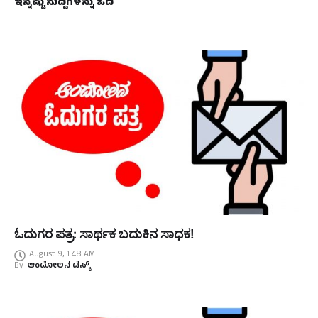
ಇನ್ನಷ್ಟು ಸುದ್ದಿಗಳನ್ನು ಓದಿ
ಓದುಗರ ಪತ್ರ: ಸಾರ್ಥಕ ಬದುಕಿನ ಸಾಧಕ!
August 9, 1:48 AM
By
ಆಂದೋಲನ ಡೆಸ್ಕ್