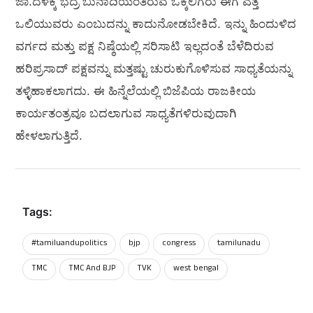
ಜಾ.ದಳಕ್ಕೆ ಭದ್ರ ಬುನಾದಿಯಂತಿರುವ ಒಕ್ಕಲಿಗರು ಈಗ ಎತ್ತ
ಒಲಿಯುವರು ಎಂಬುದನ್ನು ಕಾದುನೋಡಬೇಕಿದೆ. ಇನ್ನು ಹಿಂದುಳಿದ
ವರ್ಗದ ಮತ್ತು ಪಕ್ಷ ನಿಷ್ಠೆಯಲ್ಲಿ ಸರಿಸಾಟಿ ಇಲ್ಲದಂತೆ ಬೆಳೆದಿರುವ
ಹರಿಪ್ರಸಾದ್ ಪಕ್ಷವನ್ನು ಮತ್ತಷ್ಟು ಚುರುಕುಗೊಳಿಸುವ ಸಾಧ್ಯತೆಯನ್ನು
ತಳ್ಳಿಹಾಕಲಾಗದು. ಈ ಹಿನ್ನೆಲೆಯಲ್ಲಿ ಬಿಜೆಪಿಯ ರಾಜಕೀಯ
ಕಾರ್ಯತಂತ್ರವೂ ಬದಲಾಗುವ ಸಾಧ್ಯತೆಗಳಿರುವುದಾಗಿ
ಹೇಳಲಾಗುತ್ತಿದೆ.
Tags:
#tamiluandupolitics
bjp
congress
tamilunadu
TMC
TMC And BJP
TVK
west bengal