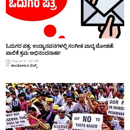
ಓದುಗರ ಪತ್ರ: ಉದ್ಯಾನವನಗಳಲ್ಲಿ ಸಂಗೀತ ವಾದ್ಯ ಜೋಡಣೆ:
ಪಾಲಿಕೆ ಕ್ರಮ ಅಭಿನಂದನಾರ್ಹ
August 9, 1:45 AM
By
ಆಂದೋಲನ ಡೆಸ್ಕ್