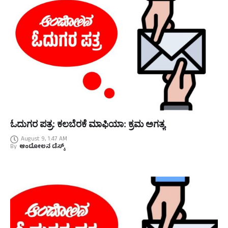
ಓದುಗರ ಪತ್ರ: ಕಲಬೆರಕೆ ಮಾಫಿಯಾ: ಕ್ರಮ ಅಗತ್ಯ
August 9, 1:47 AM
By
ಆಂದೋಲನ ಡೆಸ್ಕ್