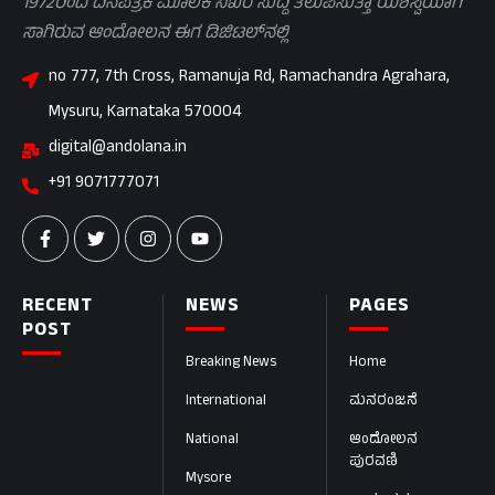
1972ರಿಂದ ದಿನಪತ್ರಿಕೆ ಮೂಲಕ ನಿಖರ ಸುದ್ದಿ ತಲುಪಿಸುತ್ತಾ ಯಶಸ್ವಿಯಾಗಿ
ಸಾಗಿರುವ ಆಂದೋಲನ ಈಗ ಡಿಜಿಟಲ್‌ನಲ್ಲಿ
no 777, 7th Cross, Ramanuja Rd, Ramachandra Agrahara,
Mysuru, Karnataka 570004
digital@andolana.in
+91 9071777071
RECENT
NEWS
PAGES
POST
Breaking News
Home
International
ಮನರಂಜನೆ
National
ಆಂದೋಲನ
ಪುರವಣಿ
Mysore