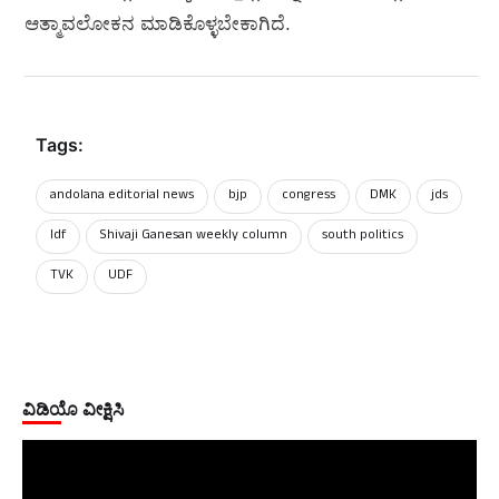
ಆತ್ಮಾವಲೋಕನ ಮಾಡಿಕೊಳ್ಳಬೇಕಾಗಿದೆ.
Tags:
andolana editorial news
bjp
congress
DMK
‌jds
ldf
Shivaji Ganesan weekly column
south politics
TVK
UDF
ವಿಡಿಯೊ ವೀಕ್ಷಿಸಿ