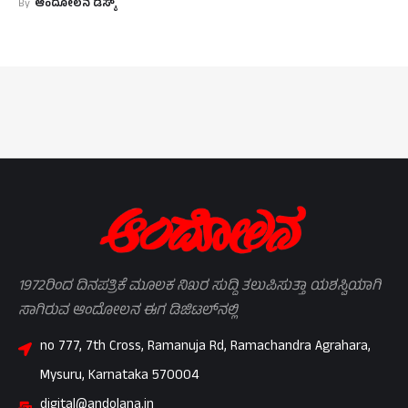
By
ಆಂದೋಲನ ಡೆಸ್ಕ್
1972ರಿಂದ ದಿನಪತ್ರಿಕೆ ಮೂಲಕ ನಿಖರ ಸುದ್ದಿ ತಲುಪಿಸುತ್ತಾ ಯಶಸ್ವಿಯಾಗಿ
ಸಾಗಿರುವ ಆಂದೋಲನ ಈಗ ಡಿಜಿಟಲ್‌ನಲ್ಲಿ
no 777, 7th Cross, Ramanuja Rd, Ramachandra Agrahara,
Mysuru, Karnataka 570004
digital@andolana.in