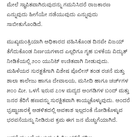
ಮೇಲೆ ಸ್ಥಾಪಿತವಾಗಿರುವುದನ್ನು ಗಮನಿಸಿದರೆ ರಾಜಕಾರಣ
ಎನ್ನುವುದು ಹೀಗೆಯೇ ನಡೆಯುವುದು ಎನ್ನುವುದು
ಸಾಬೀತುಗೊಂಡಿದೆ.
ಮುಖ್ಯಮಂತ್ರಿಯಾಗಿ ಅಧಿಕಾರದ ವಹಿಸಿಕೊಂಡ ದಿನವೇ ವಿಜಯ್
ತೆಗೆದುಕೊಂಡ ನಿರ್ಣಯಗಳಾದ ಎಲ್ಲರಿಗೂ ಗೃಹ ಬಳಕೆಯ ವಿದ್ಯುತ್
ನೀಡಿಕೆಯಲ್ಲಿ ೨೦೦ ಯುನಿಟ್ ಉಚಿತವಾಗಿ ನೀಡುವುದು.
ಮಹಿಳೆಯರ ಸುರಕ್ಷತೆಗಾಗಿ ವಿಶೇಷ ಪೊಲೀಸ್ ತಂಡ ರಚನೆ ಮತ್ತು
ಶಾಲಾ ಕಾಲೇಜು ಹಾಗೂ ದೇವಾಲಯ, ಮಸೀದಿ ಹಾಗೂ ಚರ್ಚ್‌ಗಳ
೫೦೦ ಮೀ. ಒಳಗೆ ಇರುವ ೭೧೪ ಮದ್ಯದ ಅಂಗಡಿಗಳ ಬಂದ್ ಮತ್ತು
ಜನರ ತೆರಿಗೆ ಹಣವನ್ನು ಸುರಕ್ಷಿತವಾಗಿ ಕಾಯ್ದುಕೊಳ್ಳುವುದು. ಅಂದರೆ
ಭ್ರಷ್ಟಾಚಾರಕ್ಕೆ ಅಡಳಿತದಲ್ಲಿ ಅವಕಾಶ ಇಲ್ಲದಂತೆ ನೋಡಿಕೊಳ್ಳುವ
ಭರವಸೆಯನ್ನು ನೀಡಿರುವ ಕ್ರಮ ಈಗ ಜನ ಮೆಚ್ಚುಗೆಯಾಗಿದೆ.