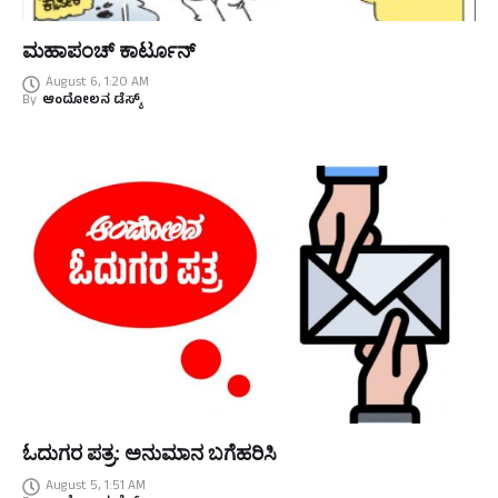
ಮಹಾಪಂಚ್‌ ಕಾರ್ಟೂನ್‌
August 6, 1:20 AM
By
ಆಂದೋಲನ ಡೆಸ್ಕ್
ಓದುಗರ ಪತ್ರ: ಅನುಮಾನ ಬಗೆಹರಿಸಿ
August 5, 1:51 AM