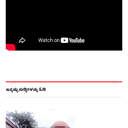
ಇನ್ನಷ್ಟು ಸುದ್ದಿಗಳನ್ನು ಓದಿ