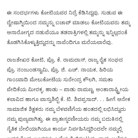
ಈ ಸಂದರ್ಭಗಳು ಕೋಟಿಯವರ ನಿದ್ರೆ ಕೆಡಿಸಿದ್ದವು. ಸುಡುವ ಈ
ದ್ವೇಷಾಗ್ನಿಯಿಂದ ನಮ್ಮನ್ನು ಬಚಾವ್ ಮಾಡಲು ಕೋಟಿಯವರು ತಮ್ಮ
ಅನಾರೋಗ್ಯದ ನಡುವೆಯೂ ತಡರಾತ್ರಿಗಳಲ್ಲಿ ತಮ್ಮನ್ನು ಇನ್ನಿಲ್ಲದಂತೆ
ತೊಡಗಿಸಿಕೊಳ್ಳುತ್ತಿದ್ದುದನ್ನು ನಾವೆಂದಿಗೂ ಮರೆಯಲಾರೆವು.
ರಾಜಶೇಖರ ಕೋಟಿ, ಪ್ರೊ. ಕೆ. ರಾಮದಾಸ್, ರಾಜ್ಯ ರೈತ ಸಂಘದ
ಪ್ರೊ. ನಂಜುಂಡಸ್ವಾಮಿ, ಪ್ರೊ. ಜಿ. ಎಚ್. ನಾಯಕ, ಹಿರಿಯ
ಗಾಂಽವಾದಿ ಮೇಲುಕೋಟೆಯ ಸುರೇಂದ್ರ ಕೌಲಗಿ, ಸಮತಾ
ವೇದಿಕೆಯ ಮೀರಕ್ಕ, ಹಾಡು – ಪಾಡು ರಾಮಣ್ಣ, ಅಂತಾರಾಷ್ಟ್ರೀಯ
ಕಲಾವಿದ ಹಾಗೂ ವಾಸ್ತುಶಿಲ್ಪಿ ಕೆ. ಟಿ. ಶಿವಪ್ರಸಾದ್. . . ಹೀಗೆ ಅನೇಕ
ಸಾಮಾಜಿಕ ಶಿಕ್ಷಕರು ನಮ್ಮ ಬೆಳವಣಿಗೆಯ ಹಂತದಲ್ಲಿ ಲಭಿಸಿದ್ದುದು
ನಮ್ಮ ಪುಣ್ಯವಾಗಿತ್ತು. ಈ ಪ್ರಾತಃಸ್ಮರಣೀಯರು ನಮ್ಮ ಬದುಕಿನಲ್ಲಿ
ನೈತಿಕ ಬೇಲಿಯಾಗಿಯೂ ಕಾರ್ಯ ನಿರ್ವಹಿಸಿದ್ದರಿಂದಲೇ ನಮ್ಮಲ್ಲಿ