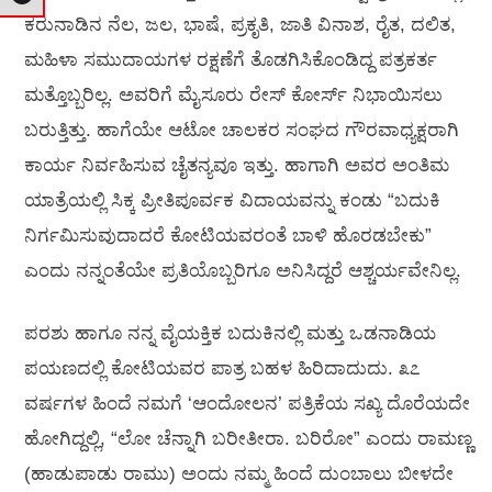
ಕರುನಾಡಿನ ನೆಲ, ಜಲ, ಭಾಷೆ, ಪ್ರಕೃತಿ, ಜಾತಿ ವಿನಾಶ, ರೈತ, ದಲಿತ,
ಮಹಿಳಾ ಸಮುದಾಯಗಳ ರಕ್ಷಣೆಗೆ ತೊಡಗಿಸಿಕೊಂಡಿದ್ದ ಪತ್ರಕರ್ತ
ಮತ್ತೊಬ್ಬರಿಲ್ಲ. ಅವರಿಗೆ ಮೈಸೂರು ರೇಸ್ ಕೋರ್ಸ್ ನಿಭಾಯಿಸಲು
ಬರುತ್ತಿತ್ತು. ಹಾಗೆಯೇ ಆಟೋ ಚಾಲಕರ ಸಂಘದ ಗೌರವಾಧ್ಯಕ್ಷರಾಗಿ
ಕಾರ್ಯ ನಿರ್ವಹಿಸುವ ಚೈತನ್ಯವೂ ಇತ್ತು. ಹಾಗಾಗಿ ಅವರ ಅಂತಿಮ
ಯಾತ್ರೆಯಲ್ಲಿ ಸಿಕ್ಕ ಪ್ರೀತಿಪೂರ್ವಕ ವಿದಾಯವನ್ನು ಕಂಡು “ಬದುಕಿ
ನಿರ್ಗಮಿಸುವುದಾದರೆ ಕೋಟಿಯವರಂತೆ ಬಾಳಿ ಹೊರಡಬೇಕು”
ಎಂದು ನನ್ನಂತೆಯೇ ಪ್ರತಿಯೊಬ್ಬರಿಗೂ ಅನಿಸಿದ್ದರೆ ಆಶ್ಚರ್ಯವೇನಿಲ್ಲ.
ಪರಶು ಹಾಗೂ ನನ್ನ ವೈಯಕ್ತಿಕ ಬದುಕಿನಲ್ಲಿ ಮತ್ತು ಒಡನಾಡಿಯ
ಪಯಣದಲ್ಲಿ ಕೋಟಿಯವರ ಪಾತ್ರ ಬಹಳ ಹಿರಿದಾದುದು. ೩೭
ವರ್ಷಗಳ ಹಿಂದೆ ನಮಗೆ ‘ಆಂದೋಲನ’ ಪತ್ರಿಕೆಯ ಸಖ್ಯ ದೊರೆಯದೇ
ಹೋಗಿದ್ದಲ್ಲಿ, “ಲೋ ಚೆನ್ನಾಗಿ ಬರೀತೀರಾ. ಬರಿರೋ” ಎಂದು ರಾಮಣ್ಣ
(ಹಾಡುಪಾಡು ರಾಮು) ಅಂದು ನಮ್ಮ ಹಿಂದೆ ದುಂಬಾಲು ಬೀಳದೇ