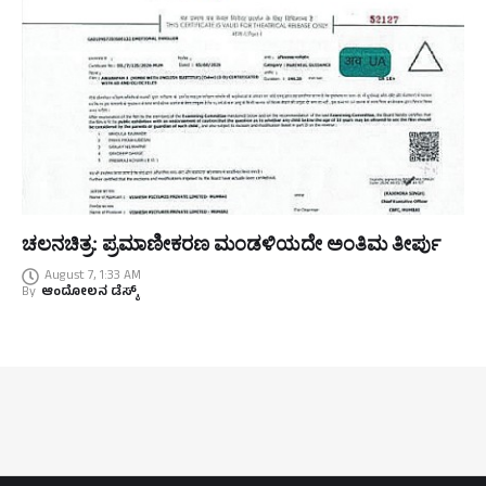
ಚಲನಚಿತ್ರ: ಪ್ರಮಾಣೀಕರಣ ಮಂಡಳಿಯದೇ ಅಂತಿಮ ತೀರ್ಪು
August 7, 1:33 AM
By
ಆಂದೋಲನ ಡೆಸ್ಕ್