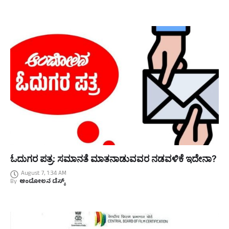
ಓದುಗರ ಪತ್ರ: ಸಮಾನತೆ ಮಾತನಾಡುವವರ ನಡವಳಿಕೆ ಇದೇನಾ?
August 7, 1:34 AM
By
ಆಂದೋಲನ ಡೆಸ್ಕ್