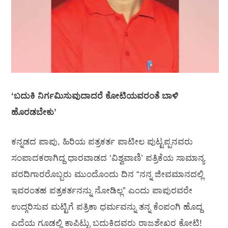
ʻಬದುಕಿ ನಿರ್ಗಮಿಸುವುದಾದರೆ ಕೋಟಿಯವರಂತೆ ಬಾಳಿ
ಹೊರಡಬೇಕುʼ
ಕನ್ನಡದ ಪಾಪು, ಹಿರಿಯ ಪತ್ರಕರ್ತ ಪಾಟೀಲ ಪುಟ್ಟಪ್ಪನವರು
ಸಂಪಾದಕರಾಗಿದ್ದ ಧಾರವಾಡದ ‘ವಿಶ್ವವಾಣಿ’ ಪತ್ರಿಕೆಯ ಸಾಮಾನ್ಯ
ವರದಿಗಾರರೊಬ್ಬರು ಮುಂದೊಂದು ದಿನ “ನನ್ನ ಜೀವಮಾನದಲ್ಲಿ
ಇವರಂತಹ ಪತ್ರಕರ್ತನನ್ನು ನೋಡಿಲ್ಲ” ಎಂದು ಪಾಪುರವರೇ
ಉದ್ಗರಿಸುವ ಮಟ್ಟಿಗೆ ಪತ್ರಿಕಾ ಧರ್ಮವನ್ನು ತನ್ನ ಕೆಂಪಂಗಿ ಹೊದ್ದ
ಎದೆಯ ಗೂಡಲ್ಲಿ ಕಾಪಿಟ್ಟು ಬದುಕಿದವರು ರಾಜಶೇಖರ ಕೋಟಿ!