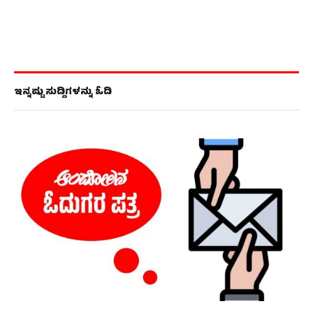
ಇನ್ನಷ್ಟು ಸುದ್ದಿಗಳನ್ನು ಓದಿ