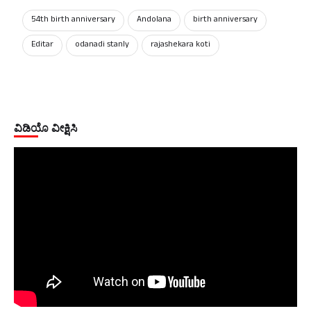
54th birth anniversary
Andolana
birth anniversary
Editar
odanadi stanly
rajashekara koti
ವಿಡಿಯೊ ವೀಕ್ಷಿಸಿ