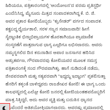
ಹಿರಿಯರೂ, ಪತ್ರಿಕಾರಂಗದಲ್ಲಿ ‘ಆಂದೋಲನ’ದ ಪರಮ ಪ್ರತಿಸ್ಪರ್ಧಿ
ಎಂದೆನಿಸಿದ್ದ, ಮೈಸೂರು ಮಿತ್ರದ ಸಂಪಾದಕರಾಗಿದ್ದ ಕೆ. ಬಿ. ಜಿ.
ಅವರ ಪ್ರಕಾರ ಕೋಟಿಯೊಬ್ಬರು “ಕ್ರುಸೇಡರ್” ವರ್ಗದ ಸಂಪಾದಕ.
ತತ್ವಬದ್ಧ ಧೈರ್ಯಶಾಲಿ, ಸರಳ ಸಜ್ಜನ ಸಮಾಜವಾದಿ! ಹೀಗೆ
ಸೈದ್ಧಾಂತಿಕ ಭಿನ್ನಾಭಿಪ್ರಾಯಗಳ ಹೊರತಾಗಿಯೂ ಪ್ರಾಮಾಣಿಕ
ಸಂಸ್ಮರಣೆಗೆ ಪಾತ್ರರಾಗುವ ಭಾಗ್ಯ ಎಲ್ಲರಿಗೂ ಲಭಿಸಲಾರದು. ಅವರು
ನಮ್ಮನ್ನಗಲಿದ ದಿನ ಕರುನಾಡಿನ ಅಪಾರ ಜನಸಾಗರ ಹರಿಸಿದ
ಅಶ್ರುತರ್ಪಣ, ಗೌರವಾದರವು ಕೋಟಿಯವರ ಮೂಲಕ ಸಮಸ್ತ
ಪತ್ರಿಕಾರಂಗಕ್ಕೆ ಸಂದ ಗೌರವವಾಗಿತ್ತು. ಹಾಗೆ ನುಡಿದಂತೆ ನಡೆದು,
ಜೀವಪರವಾಗಿ ಮತ್ತು ಸತ್ಯಪರವಾಗಿ “ಇದ್ದದ್ದು ಇದ್ದಾಂಗ” ಪ್ರಕಟಿಸುತ್ತಾ
ಹೆಸರಿಗೆ ತಕ್ಕಂತೆ ಬಾಳಿದ್ದವರು ರಾಜಶೇಖರ ಕೋಟಿ! ಈ ಭಾಗ್ಯ ಒಂದು
ಕಾಲಘಟ್ಟದಲ್ಲಿ ಎಲ್ಲೋ ಕೋಟಿ ಜನರಲ್ಲಿ ಕೋಟಿಯಂತಹವರೊಬ್ಬರಿಗೆ
ಮಾತ್ರ ಸಿಕ್ಕಿದ್ದರೆ, ಅದು ಅವರ ವೃತ್ತಿ ಮತ್ತು ಬದುಕಿನ ಧ್ಯಾನದ
ಫಲವೆಂದರೆ ಅತಿಶಯೋಕ್ತಿಯಾಗಲಾರದು. ಅವರಷ್ಟು ಪ್ರಮಾಣದಲ್ಲಿ