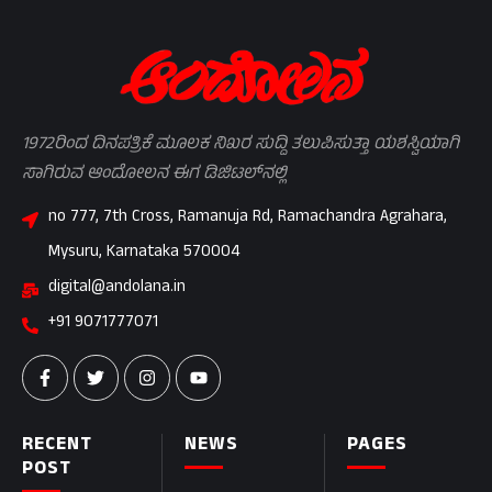
1972ರಿಂದ ದಿನಪತ್ರಿಕೆ ಮೂಲಕ ನಿಖರ ಸುದ್ದಿ ತಲುಪಿಸುತ್ತಾ ಯಶಸ್ವಿಯಾಗಿ
ಸಾಗಿರುವ ಆಂದೋಲನ ಈಗ ಡಿಜಿಟಲ್‌ನಲ್ಲಿ
no 777, 7th Cross, Ramanuja Rd, Ramachandra Agrahara,
Mysuru, Karnataka 570004
digital@andolana.in
+91 9071777071
RECENT
NEWS
PAGES
POST