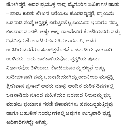
ಹೋಗಿದ್ದರೆ, ಅದರ ಪ್ರಯುಕ್ತ ನಾವು ಮೈಸೂರಿನ ಜಟಕಾಗಳ ಹಾಡು
– ಪಾಡು ಕುರಿತು ಲೇಖನ ಬರೆಯಲು ಹೊರಡದ್ದಿದ್ದರೆ, ಪ್ರಾಯಶಃ
ಒಡನಾಡಿ ಸಂಸ್ಥೆ ಅಸ್ತಿತ್ವಕ್ಕೆ ಬರುತ್ತಿರಲಿಲ್ಲ ಎಂಬುದು ಇಂದಿಗೂ ನಮ್ಮ
ಬಲವಾದ ನಂಬಿಕೆ. ಅಷ್ಟೇ ಅಲ್ಲ, ರಾಜಶೇಖರ ಕೋಟಿಯವರು ನಮ್ಮ
ದಿನನಿತ್ಯದ ಹೋರಾಟದ ಬದುಕಿನ ಭಾಗವಾಗಿ, ಅವರ
ಉಸಿರಿರುವವರೆಗೂ ಸಮಚಿತ್ತದೊಡನೆ ಒಡನಾಡಿಯ ಭಾಗವಾಗಿ
ಉಳಿದರು. ಅದು ಕಾಕತಾಳಿಯವೋ, ಪ್ರಕೃತಿಯ ಪೂರ್ವ
ನಿರ್ಧಾರವೋ ತಿಳಿಯದು. ಕೋಟಿಯವರನ್ನು ಬಿಟ್ಟರೆ ಅಷ್ಟು
ಸುದೀರ್ಘವಾಗಿ ನಮ್ಮ ಒಡನಾಡಿಯಾಗಿದ್ದು ರಾಜಕೀಯ ಮುತ್ಸದ್ದಿ
ಶ್ರೀನಿವಾಸ ಪ್ರಸಾದ್ ಅವರು ಮಾತ್ರ! ಅಂದಿನ ದುರಿತ ದಿನಗಳಲ್ಲಿ
ಒಡನಾಡಿಯ ನೊಂದ ಮಹಿಳೆಯರ ಪರವಾದ ನಿಲುವನ್ನು ಭಸ್ಮ
ಮಾಡಲು ಭಯಾನಕ ಸರಣಿ ಚಿತಾವಣೆಗಳು ಹೆಣೆಯಲ್ಪಡುತ್ತಿದ್ದವು
ಹಾಗೂ ಬಹುತೇಕ ಸಂದರ್ಭಗಳಲ್ಲಿ ಅವುಗಳ ಉಸ್ತುವಾರಿ ಭ್ರಷ್ಟ
ಅಧಿಕಾರಿಗಳದ್ದೇ ಆಗಿತ್ತು.