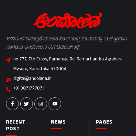
1972ರಿಂದ ದಿನಪತ್ರಿಕೆ ಮೂಲಕ ನಿಖರ ಸುದ್ದಿ ತಲುಪಿಸುತ್ತಾ ಯಶಸ್ವಿಯಾಗಿ
ಸಾಗಿರುವ ಆಂದೋಲನ ಈಗ ಡಿಜಿಟಲ್‌ನಲ್ಲಿ
no 777, 7th Cross, Ramanuja Rd, Ramachandra Agrahara,
Mysuru, Karnataka 570004
digital@andolana.in
+91 9071777071
RECENT
NEWS
PAGES
POST