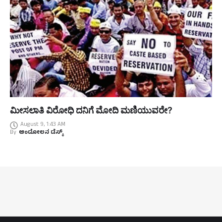
ಮೀಸಲಾತಿ ವಿರೋಧಿ ದನಿಗೆ ಮೋದಿ ಮಣಿಯುವರೇ?
August 9, 1:43 AM
By
ಆಂದೋಲನ ಡೆಸ್ಕ್