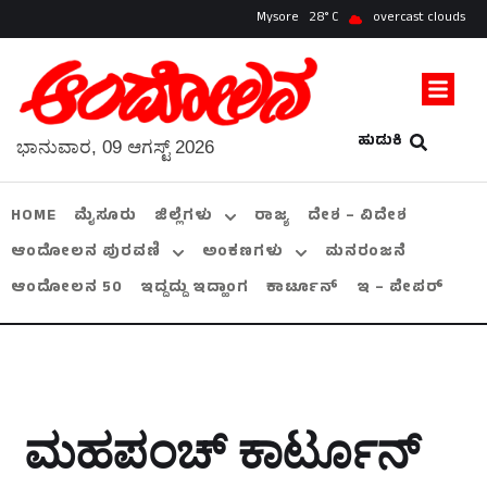
Mysore
28
overcast clouds
ಹುಡುಕಿ
ಭಾನುವಾರ, 09 ಆಗಸ್ಟ್ 2026
HOME
ಮೈಸೂರು
ಜಿಲ್ಲೆಗಳು
ರಾಜ್ಯ
ದೇಶ – ವಿದೇಶ
ಆಂದೋಲನ ಪುರವಣಿ
ಅಂಕಣಗಳು
ಮನರಂಜನೆ
ಆಂದೋಲನ 50
ಇದ್ದದ್ದು ಇದ್ಹಾಂಗ
ಕಾರ್ಟೂನ್
ಇ – ಪೇಪರ್
ಮಹಪಂಚ್‌ ಕಾರ್ಟೂನ್‌