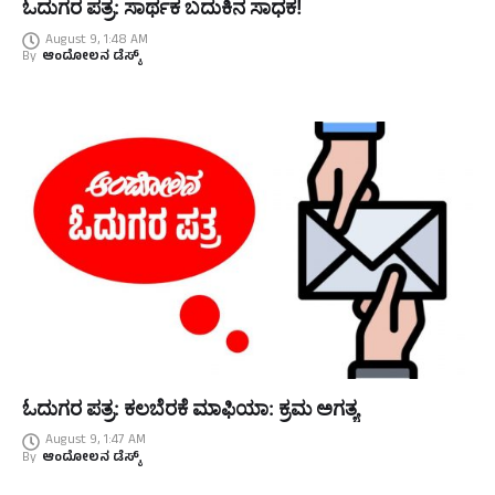
ಓದುಗರ ಪತ್ರ: ಸಾರ್ಥಕ ಬದುಕಿನ ಸಾಧಕ!
August 9, 1:48 AM
By
ಆಂದೋಲನ ಡೆಸ್ಕ್
ಓದುಗರ ಪತ್ರ: ಕಲಬೆರಕೆ ಮಾಫಿಯಾ: ಕ್ರಮ ಅಗತ್ಯ
August 9, 1:47 AM
By
ಆಂದೋಲನ ಡೆಸ್ಕ್