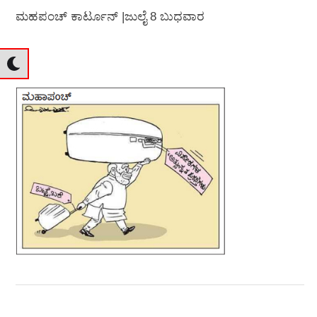
ಮಹಪಂಚ್‌ ಕಾರ್ಟೂನ್‌ |ಜುಲೈ 8 ಬುಧವಾರ