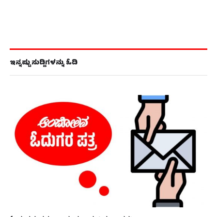
ಇನ್ನಷ್ಟು ಸುದ್ದಿಗಳನ್ನು ಓದಿ