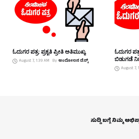
ಓದುಗರ ಪತ್ರ: ಪ್ರಕೃತಿ ಪ್ರೀತಿ ಅತಿಮುಖ್ಯ
ಓದುಗರ ಪತ್ರ
ಬಿಡುಗಡೆ ನಿರ
August 7, 1:39 AM
By
ಆಂದೋಲನ ಡೆಸ್ಕ್
August 7, 
ಸುದ್ದಿ ಬಗ್ಗೆ ನಿಮ್ಮ ಅಭಿ