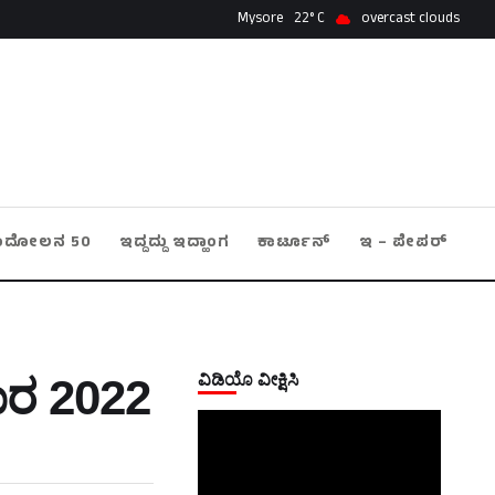
Mysore
22
overcast clouds
ಂದೋಲನ 50
ಇದ್ದದ್ದು ಇದ್ಹಾಂಗ
ಕಾರ್ಟೂನ್
ಇ – ಪೇಪರ್
ವಿಡಿಯೊ ವೀಕ್ಷಿಸಿ
ರ 2022