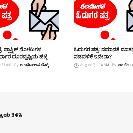
: ಪ್ಲಾಸ್ಟಿಕ್ ನೋಟುಗಳ
ಓದುಗರ ಪತ್ರ: ಸಮಾನತೆ ಮಾ
್ಧಾರ ದೂರದೃಷ್ಟಿಯ ಹೆಜ್ಜೆ
ನಡವಳಿಕೆ ಇದೇನಾ?
1:37 AM
By
ಆಂದೋಲನ ಡೆಸ್ಕ್
August 7, 1:34 AM
By
ಆಂದೋಲನ
ಪ್ರಾಯ ತಿಳಿಸಿ