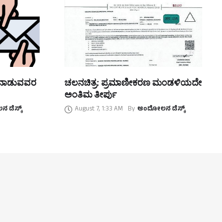
ತನಾಡುವವರ
ಚಲನಚಿತ್ರ: ಪ್ರಮಾಣೀಕರಣ ಮಂಡಳಿಯದೇ
ಅಂತಿಮ ತೀರ್ಪು
 ಡೆಸ್ಕ್
August 7, 1:33 AM
By
ಆಂದೋಲನ ಡೆಸ್ಕ್