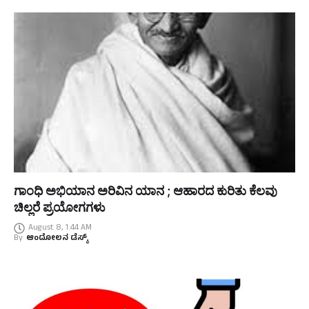
ಗಾಂಧಿ ಅಭಿಯಾನ ಅರಿವಿನ ಯಾನ ; ಆಹಾರದ ಕುರಿತು ಕೆಲವು
ಚಿಲ್ಲರೆ ಪ್ರಯೋಗಗಳು
August 8, 1:44 AM
By
ಆಂದೋಲನ ಡೆಸ್ಕ್