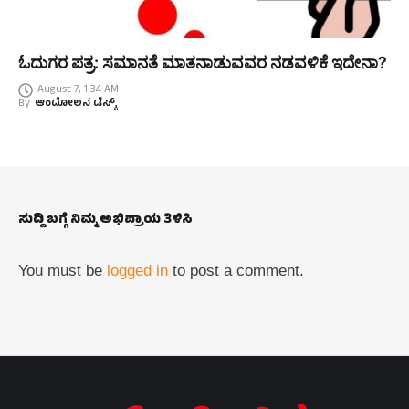
ಓದುಗರ ಪತ್ರ: ಸಮಾನತೆ ಮಾತನಾಡುವವರ ನಡವಳಿಕೆ ಇದೇನಾ?
August 7, 1:34 AM
By
ಆಂದೋಲನ ಡೆಸ್ಕ್
ಸುದ್ದಿ ಬಗ್ಗೆ ನಿಮ್ಮ ಅಭಿಪ್ರಾಯ ತಿಳಿಸಿ
You must be
logged in
to post a comment.