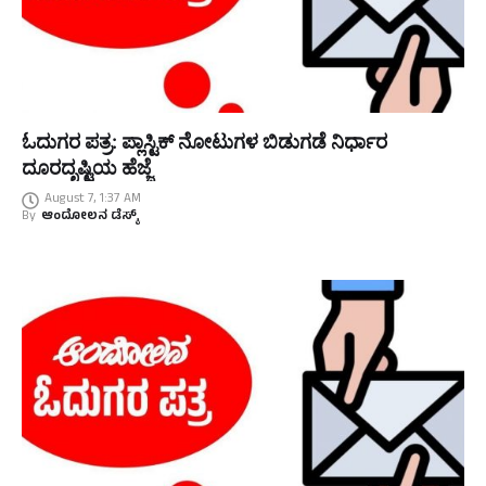
ಓದುಗರ ಪತ್ರ: ಪ್ಲಾಸ್ಟಿಕ್ ನೋಟುಗಳ ಬಿಡುಗಡೆ ನಿರ್ಧಾರ
ದೂರದೃಷ್ಟಿಯ ಹೆಜ್ಜೆ
August 7, 1:37 AM
By
ಆಂದೋಲನ ಡೆಸ್ಕ್