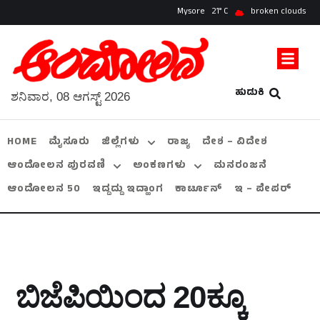
Mysore
21
broken clouds
ಹುಡುಕಿ
ಶನಿವಾರ, 08 ಆಗಸ್ಟ್ 2026
HOME
ಮೈಸೂರು
ಜಿಲ್ಲೆಗಳು
ರಾಜ್ಯ
ದೇಶ – ವಿದೇಶ
ಆಂದೋಲನ ಪುರವಣಿ
ಅಂಕಣಗಳು
ಮನರಂಜನೆ
ಆಂದೋಲನ 50
ಇದ್ದದ್ದು ಇದ್ಹಾಂಗ
ಕಾರ್ಟೂನ್
ಇ – ಪೇಪರ್
ಬಿಜೆಪಿಯಿಂದ 20ಕ್ಕೂ