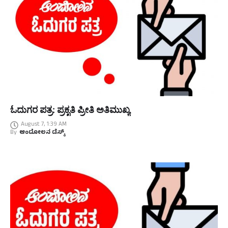
ಓದುಗರ ಪತ್ರ: ಪ್ರಕೃತಿ ಪ್ರೀತಿ ಅತಿಮುಖ್ಯ
August 7, 1:39 AM
By
ಆಂದೋಲನ ಡೆಸ್ಕ್