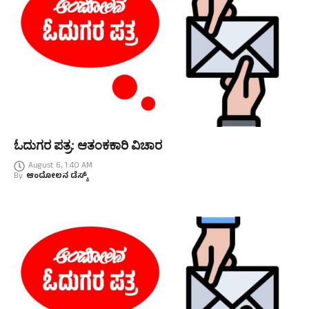
ಓದುಗರ ಪತ್ರ: ಆತಂಕಕಾರಿ ವಿಚಾರ
August 6, 1:40 AM
By
ಆಂದೋಲನ ಡೆಸ್ಕ್