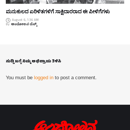
ಮನುಕುಲದ ಏರಿಳಿತಗಳಿಗೆ ಸಾಕ್ಷಿದಾರರಾದ ಈ ಪೀಳಿಗೆಗಳು
August 6, 1:36 AM
By
ಆಂದೋಲನ ಡೆಸ್ಕ್
ಸುದ್ದಿ ಬಗ್ಗೆ ನಿಮ್ಮ ಅಭಿಪ್ರಾಯ ತಿಳಿಸಿ
You must be
logged in
to post a comment.