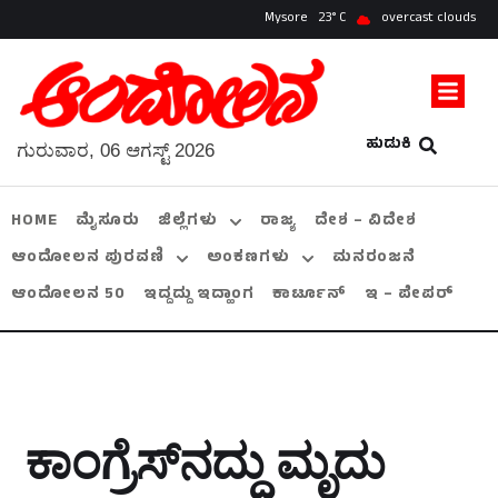
Mysore
23
overcast clouds
ಹುಡುಕಿ
ಗುರುವಾರ, 06 ಆಗಸ್ಟ್ 2026
HOME
ಮೈಸೂರು
ಜಿಲ್ಲೆಗಳು
ರಾಜ್ಯ
ದೇಶ – ವಿದೇಶ
ಆಂದೋಲನ ಪುರವಣಿ
ಅಂಕಣಗಳು
ಮನರಂಜನೆ
ಆಂದೋಲನ 50
ಇದ್ದದ್ದು ಇದ್ಹಾಂಗ
ಕಾರ್ಟೂನ್
ಇ – ಪೇಪರ್
ಕಾಂಗ್ರೆಸ್‌ನದ್ದು ಮೃದು