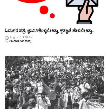
ಓದುಗರ ಪತ್ರ: ಜ್ಞಾಪಿಸಿಕೊಳ್ಳಬೇಕಿತ್ತು, ಕೃತಜ್ಞತೆ ಹೇಳಬೇಕಿತ್ತು…
August 6, 1:38 AM
By
ಆಂದೋಲನ ಡೆಸ್ಕ್