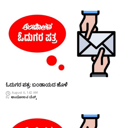
ಓದುಗರ ಪತ್ರ: ಬಂಡಾಯದ ಹೊಳೆ
August 6, 1:42 AM
By
ಆಂದೋಲನ ಡೆಸ್ಕ್