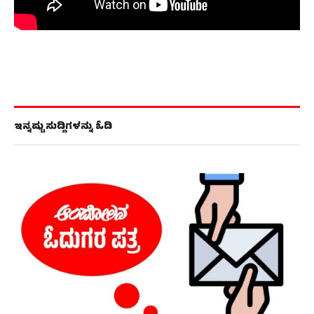
ಇನ್ನಷ್ಟು ಸುದ್ದಿಗಳನ್ನು ಓದಿ