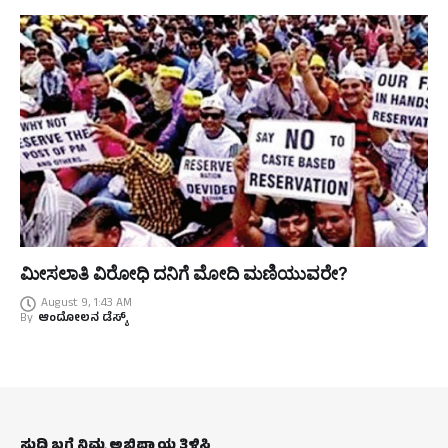
ಮೀಸಲಾತಿ ವಿರೋಧಿ ದನಿಗೆ ಮೋದಿ ಮಣಿಯುವರೇ?
August 9, 1:43 AM
By
ಆಂದೋಲನ ಡೆಸ್ಕ್
ಸುದ್ದಿ ಬಗ್ಗೆ ನಿಮ್ಮ ಅಭಿಪ್ರಾಯ ತಿಳಿಸಿ