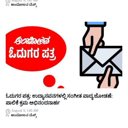
August 9, 1:47 AM
By
ಆಂದೋಲನ ಡೆಸ್ಕ್
ಓದುಗರ ಪತ್ರ: ಉದ್ಯಾನವನಗಳಲ್ಲಿ ಸಂಗೀತ ವಾದ್ಯ ಜೋಡಣೆ:
ಪಾಲಿಕೆ ಕ್ರಮ ಅಭಿನಂದನಾರ್ಹ
August 9, 1:45 AM
By
ಆಂದೋಲನ ಡೆಸ್ಕ್