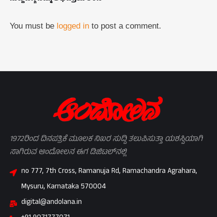
You must be
logged in
to post a comment.
1972ರಿಂದ ದಿನಪತ್ರಿಕೆ ಮೂಲಕ ನಿಖರ ಸುದ್ದಿ ತಲುಪಿಸುತ್ತಾ ಯಶಸ್ವಿಯಾಗಿ
ಸಾಗಿರುವ ಆಂದೋಲನ ಈಗ ಡಿಜಿಟಲ್‌ನಲ್ಲಿ
no 777, 7th Cross, Ramanuja Rd, Ramachandra Agrahara,
Mysuru, Karnataka 570004
digital@andolana.in