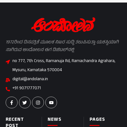
1972ರಿಂದ ದಿನಪತ್ರಿಕೆ ಮೂಲಕ ನಿಖರ ಸುದ್ದಿ ತಲುಪಿಸುತ್ತಾ ಯಶಸ್ವಿಯಾಗಿ
ಸಾಗಿರುವ ಆಂದೋಲನ ಈಗ ಡಿಜಿಟಲ್‌ನಲ್ಲಿ
no 777, 7th Cross, Ramanuja Rd, Ramachandra Agrahara,
Mysuru, Karnataka 570004
digital@andolana.in
+91 9071777071
RECENT
NEWS
PAGES
POST