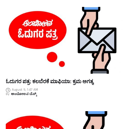
ಓದುಗರ ಪತ್ರ: ಕಲಬೆರಕೆ ಮಾಫಿಯಾ: ಕ್ರಮ ಅಗತ್ಯ
August 9, 1:47 AM
By
ಆಂದೋಲನ ಡೆಸ್ಕ್