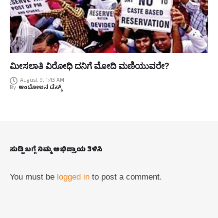
ಮೀಸಲಾತಿ ವಿರೋಧಿ ದನಿಗೆ ಮೋದಿ ಮಣಿಯುವರೇ?
August 9, 1:43 AM
By
ಆಂದೋಲನ ಡೆಸ್ಕ್
ಸುದ್ದಿ ಬಗ್ಗೆ ನಿಮ್ಮ ಅಭಿಪ್ರಾಯ ತಿಳಿಸಿ
You must be
logged in
to post a comment.