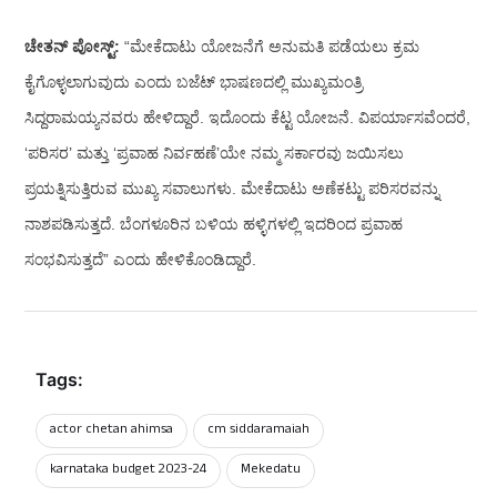
ಚೇತನ್‌ ಪೋಸ್ಟ್‌:
“ಮೇಕೆದಾಟು ಯೋಜನೆಗೆ ಅನುಮತಿ ಪಡೆಯಲು ಕ್ರಮ
ಕೈಗೊಳ್ಳಲಾಗುವುದು ಎಂದು ಬಜೆಟ್ ಭಾಷಣದಲ್ಲಿ ಮುಖ್ಯಮಂತ್ರಿ
ಸಿದ್ದರಾಮಯ್ಯನವರು ಹೇಳಿದ್ದಾರೆ. ಇದೊಂದು ಕೆಟ್ಟ ಯೋಜನೆ. ವಿಪರ್ಯಾಸವೆಂದರೆ,
‘ಪರಿಸರ’ ಮತ್ತು ‘ಪ್ರವಾಹ ನಿರ್ವಹಣೆ’ಯೇ ನಮ್ಮ ಸರ್ಕಾರವು ಜಯಿಸಲು
ಪ್ರಯತ್ನಿಸುತ್ತಿರುವ ಮುಖ್ಯ ಸವಾಲುಗಳು. ಮೇಕೆದಾಟು ಅಣೆಕಟ್ಟು ಪರಿಸರವನ್ನು
ನಾಶಪಡಿಸುತ್ತದೆ. ಬೆಂಗಳೂರಿನ ಬಳಿಯ ಹಳ್ಳಿಗಳಲ್ಲಿ ಇದರಿಂದ ಪ್ರವಾಹ
ಸಂಭವಿಸುತ್ತದೆ” ಎಂದು ಹೇಳಿಕೊಂಡಿದ್ದಾರೆ.
Tags:
actor chetan ahimsa
cm siddaramaiah
karnataka budget 2023-24
Mekedatu