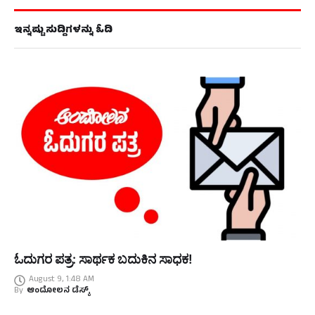
ಇನ್ನಷ್ಟು ಸುದ್ದಿಗಳನ್ನು ಓದಿ
ಓದುಗರ ಪತ್ರ: ಸಾರ್ಥಕ ಬದುಕಿನ ಸಾಧಕ!
August 9, 1:48 AM
By
ಆಂದೋಲನ ಡೆಸ್ಕ್