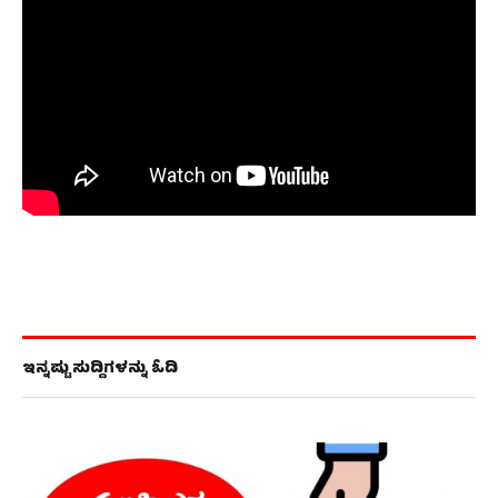
ಇನ್ನಷ್ಟು ಸುದ್ದಿಗಳನ್ನು ಓದಿ