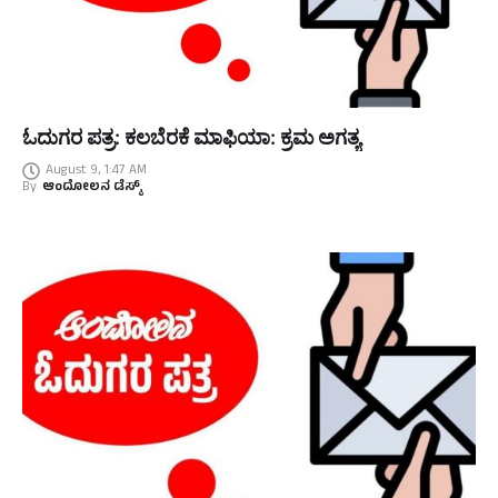
ಓದುಗರ ಪತ್ರ: ಕಲಬೆರಕೆ ಮಾಫಿಯಾ: ಕ್ರಮ ಅಗತ್ಯ
August 9, 1:47 AM
By
ಆಂದೋಲನ ಡೆಸ್ಕ್