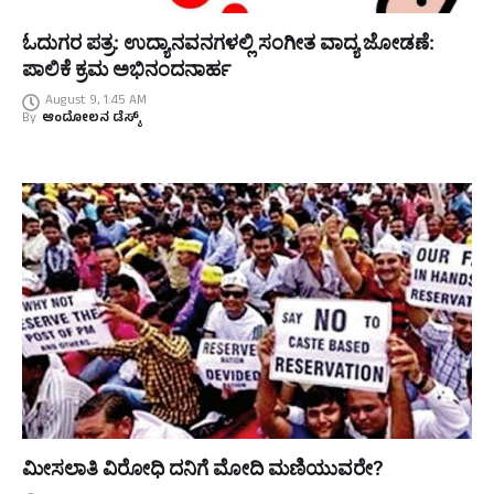
ಓದುಗರ ಪತ್ರ: ಉದ್ಯಾನವನಗಳಲ್ಲಿ ಸಂಗೀತ ವಾದ್ಯ ಜೋಡಣೆ:
ಪಾಲಿಕೆ ಕ್ರಮ ಅಭಿನಂದನಾರ್ಹ
August 9, 1:45 AM
By
ಆಂದೋಲನ ಡೆಸ್ಕ್
ಮೀಸಲಾತಿ ವಿರೋಧಿ ದನಿಗೆ ಮೋದಿ ಮಣಿಯುವರೇ?