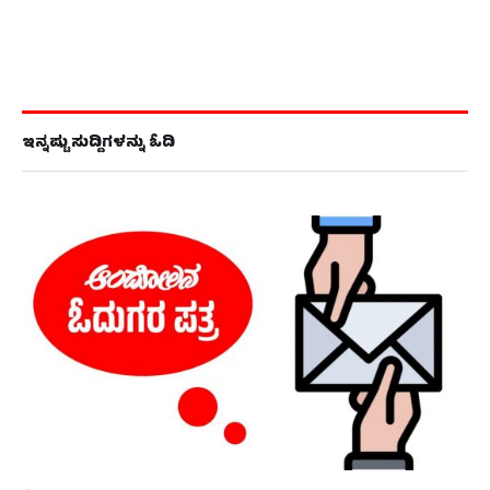
ಇನ್ನಷ್ಟು ಸುದ್ದಿಗಳನ್ನು ಓದಿ