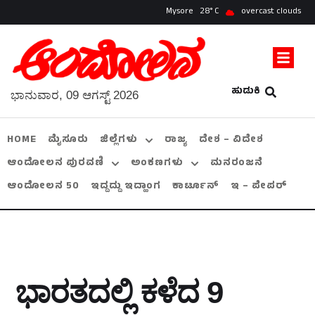
Mysore
28
overcast clouds
ಹುಡುಕಿ
ಭಾನುವಾರ, 09 ಆಗಸ್ಟ್ 2026
HOME
ಮೈಸೂರು
ಜಿಲ್ಲೆಗಳು
ರಾಜ್ಯ
ದೇಶ – ವಿದೇಶ
ಆಂದೋಲನ ಪುರವಣಿ
ಅಂಕಣಗಳು
ಮನರಂಜನೆ
ಆಂದೋಲನ 50
ಇದ್ದದ್ದು ಇದ್ಹಾಂಗ
ಕಾರ್ಟೂನ್
ಇ – ಪೇಪರ್
ಭಾರತದಲ್ಲಿ ಕಳೆದ 9