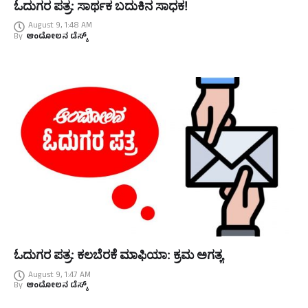
ಓದುಗರ ಪತ್ರ: ಸಾರ್ಥಕ ಬದುಕಿನ ಸಾಧಕ!
August 9, 1:48 AM
By
ಆಂದೋಲನ ಡೆಸ್ಕ್
ಓದುಗರ ಪತ್ರ: ಕಲಬೆರಕೆ ಮಾಫಿಯಾ: ಕ್ರಮ ಅಗತ್ಯ
August 9, 1:47 AM
By
ಆಂದೋಲನ ಡೆಸ್ಕ್