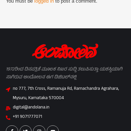
You must be
logged in
to post a comment.
1972ರಿಂದ ದಿನಪತ್ರಿಕೆ ಮೂಲಕ ನಿಖರ ಸುದ್ದಿ ತಲುಪಿಸುತ್ತಾ ಯಶಸ್ವಿಯಾಗಿ
ಸಾಗಿರುವ ಆಂದೋಲನ ಈಗ ಡಿಜಿಟಲ್‌ನಲ್ಲಿ
no 777, 7th Cross, Ramanuja Rd, Ramachandra Agrahara,
Mysuru, Karnataka 570004
digital@andolana.in
+91 9071777071