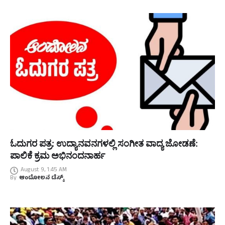
ಓದುಗರ ಪತ್ರ: ಉದ್ಯಾನವನಗಳಲ್ಲಿ ಸಂಗೀತ ವಾದ್ಯ ಜೋಡಣೆ:
ಪಾಲಿಕೆ ಕ್ರಮ ಅಭಿನಂದನಾರ್ಹ
August 9, 1:45 AM
By
ಆಂದೋಲನ ಡೆಸ್ಕ್