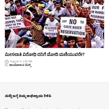
ಮೀಸಲಾತಿ ವಿರೋಧಿ ದನಿಗೆ ಮೋದಿ ಮಣಿಯುವರೇ?
August 9, 1:43 AM
By
ಆಂದೋಲನ ಡೆಸ್ಕ್
ಸುದ್ದಿ ಬಗ್ಗೆ ನಿಮ್ಮ ಅಭಿಪ್ರಾಯ ತಿಳಿಸಿ