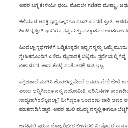
ಅವರ ಬಗ್ಗೆ ಕೇಳಿಯೇ ಭಯ. ಮೊದಲೇ ಗಣಿತದ ಮೇಷ್ಟ್ರು, ಅರ್ಥವ
ಕಲಿಯುವ ಆಸಕ್ತಿ ಇದ್ದ ಎಲ್ಲರಿಗೂ ಸಿಎಸ್ ಎಂದರೆ ಪ್ರೀತಿ. ಅವರು ಗ
ಹಿಂದಿದ್ದ ಪ್ರೀತಿ ಇಂದಿಗೂ ನನ್ನ ಮತ್ತು ನಮ್ಮಂತವರ ಅಂತರಾಳದಲ್ಲಿ
ಹಿಂದೆಲ್ಲಾ ಸ್ಪರ್ಧೆಗಳಿಗೆ ಒಡ್ಡಿಕೊಳ್ಳದೇ ಇದ್ದ ನನ್ನನ್ನು ಒಮ್ಮೆ
ಸ್ನೇಹಿತನೊಂದಿಗೆ ಎಳೆದು ಮೈದಾನಕ್ಕೆ ಬಿಟ್ಟರು. ಸ್ಪರ್ಧೆಯಲ್ಲಿ
ಬಹುಮಾನ. ಅದು ಕೊಟ್ಟ ಸಂತೋಷಕ್ಕೆ ಮಿತಿ ಇಲ್ಲ.
ಪ್ರೌಢಶಾಲೆ ಮುಗಿಸಿ ಹೊರಬಿದ್ದ ಮೇಲೆ ಅವರೂ ಬೇರೆ ಬೇರೆ 
ಎಂದು ಅನ್ನಿಸಿದರೂ ನನ್ನ ವಯೋಮಿತಿ, ಪರಿಮಿತಿಗಳ ಕಾರಣದಿ
ಸಾಧ್ಯವಾಗಿರಲಿಲ್ಲವಲ್ಲಾ? ಹೀಗಿದ್ದರೂ ಒಂದೆರಡು ಬಾರಿ ಅವರ ಆಕ
ಮಾತನಾಡಿಸಿದ್ದಾರೆ. ಅವರ ಹುಲಿ ಮುದ್ದು ನನ್ನಲ್ಲಿ ಈಗಲೂ ಬೆಚ್ಚಗ
ಜಗತ್ತಿನಲ್ಲಿ ಇರುವ ದೊಡ್ಡ ಶಿಕ್ಷಕರ ಬಳಗದಲ್ಲಿ ನೀವೊಬ್ಬರ ಸಾಮಾ