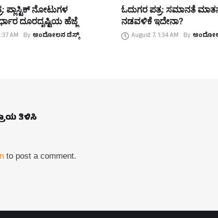
: ಪ್ಲಾಸ್ಟಿಕ್ ನೋಟುಗಳ
ಓದುಗರ ಪತ್ರ: ಸಮಾನತೆ ಮಾ
್ಧಾರ ದೂರದೃಷ್ಟಿಯ ಹೆಜ್ಜೆ
ನಡವಳಿಕೆ ಇದೇನಾ?
1:37 AM
By
ಆಂದೋಲನ ಡೆಸ್ಕ್
August 7, 1:34 AM
By
ಆಂದೋಲನ
ಪ್ರಾಯ ತಿಳಿಸಿ
in
to post a comment.