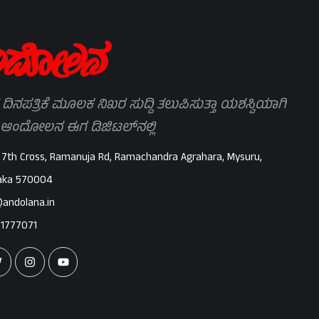
 ದಿನಪತ್ರಿಕೆ ಮೂಲಕ ನಿಖರ ಸುದ್ದಿ ತಲುಪಿಸುತ್ತಾ ಯಶಸ್ವಿಯಾಗಿ
 ಆಂದೋಲನ ಈಗ ಡಿಜಿಟಲ್‌ನಲ್ಲಿ
 7th Cross, Ramanuja Rd, Ramachandra Agrahara, Mysuru,
aka 570004
@andolana.in
71777071