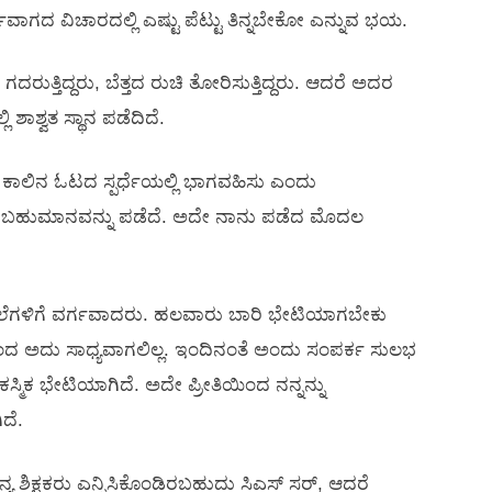
ಾಗದ ವಿಚಾರದಲ್ಲಿ ಎಷ್ಟು ಪೆಟ್ಟು ತಿನ್ನಬೇಕೋ ಎನ್ನುವ ಭಯ.
ದರುತ್ತಿದ್ದರು, ಬೆತ್ತದ ರುಚಿ ತೋರಿಸುತ್ತಿದ್ದರು. ಆದರೆ ಅದರ
 ಶಾಶ್ವತ ಸ್ಥಾನ ಪಡೆದಿದೆ.
 ಮೂರು ಕಾಲಿನ ಓಟದ ಸ್ಪರ್ಧೆಯಲ್ಲಿ ಭಾಗವಹಿಸು ಎಂದು
 ಗೆದ್ದೆ, ಬಹುಮಾನವನ್ನು ಪಡೆದೆ. ಅದೇ ನಾನು ಪಡೆದ ಮೊದಲ
ಶಾಲೆಗಳಿಗೆ ವರ್ಗವಾದರು. ಹಲವಾರು ಬಾರಿ ಭೇಟಿಯಾಗಬೇಕು
ಂದ ಅದು ಸಾಧ್ಯವಾಗಲಿಲ್ಲ. ಇಂದಿನಂತೆ ಅಂದು ಸಂಪರ್ಕ ಸುಲಭ
ಸ್ಮಿಕ ಭೇಟಿಯಾಗಿದೆ. ಅದೇ ಪ್ರೀತಿಯಿಂದ ನನ್ನನ್ನು
ಿದೆ.
ನ್ಯ ಶಿಕ್ಷಕರು ಎನ್ನಿಸಿಕೊಂಡಿರಬಹುದು ಸಿಎಸ್ ಸರ್, ಆದರೆ