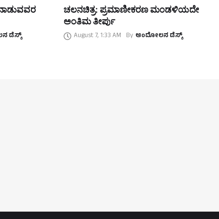
ತನಾಡುವವರ
ಚಲನಚಿತ್ರ: ಪ್ರಮಾಣೀಕರಣ ಮಂಡಳಿಯದೇ
ಅಂತಿಮ ತೀರ್ಪು
 ಡೆಸ್ಕ್
August 7, 1:33 AM
By
ಆಂದೋಲನ ಡೆಸ್ಕ್