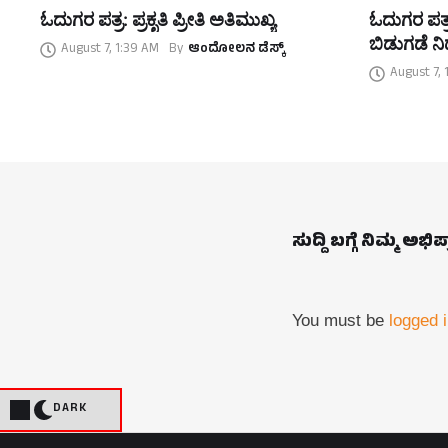
ಓದುಗರ ಪತ್ರ: ಪ್ರಕೃತಿ ಪ್ರೀತಿ ಅತಿಮುಖ್ಯ
ಓದುಗರ ಪತ್ರ
ಬಿಡುಗಡೆ ನಿರ
August 7, 1:39 AM
By
ಆಂದೋಲನ ಡೆಸ್ಕ್
August 7, 
ಸುದ್ದಿ ಬಗ್ಗೆ ನಿಮ್ಮ ಅಭಿ
You must be
logged 
DARK