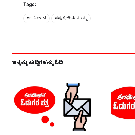
Tags:
ಆಂದೋಲನ
ನನ್ನ ಪ್ರೀತಿಯ ಮೇಷ್ಟ್ರು
ಇನ್ನಷ್ಟು ಸುದ್ದಿಗಳನ್ನು ಓದಿ