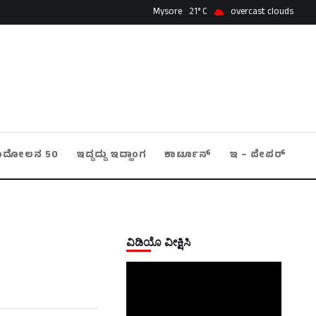
Mysore
21
overcast clouds
ಂದೋಲನ 50
ಇದ್ದದ್ದು ಇದ್ಹಾಂಗ
ಕಾರ್ಟೂನ್
ಇ – ಪೇಪರ್
ವಿಡಿಯೊ ವೀಕ್ಷಿಸಿ