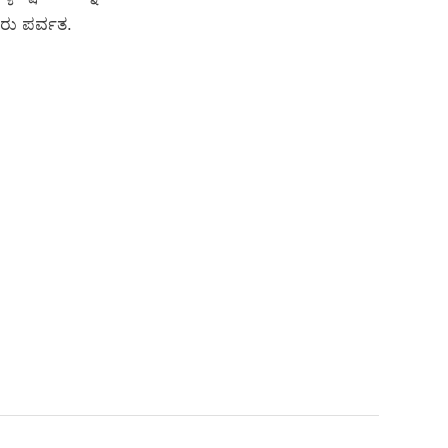
ೇರು ಪರ್ವತ.