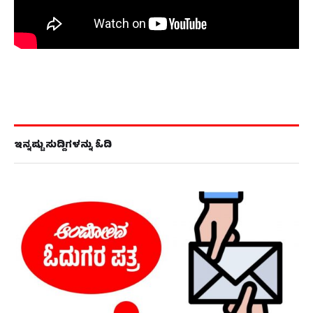
ಇನ್ನಷ್ಟು ಸುದ್ದಿಗಳನ್ನು ಓದಿ