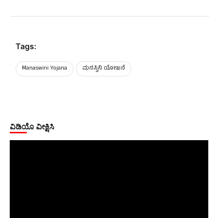
Tags:
Manaswini Yojana
ಮನಸ್ವಿನಿ ಯೋಜನೆ
ವಿಡಿಯೊ ವೀಕ್ಷಿಸಿ