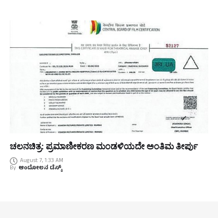
ಚಲನಚಿತ್ರ: ಪ್ರಮಾಣೀಕರಣ ಮಂಡಳಿಯದೇ ಅಂತಿಮ ತೀರ್ಪು
August 7, 1:33 AM
By
ಆಂದೋಲನ ಡೆಸ್ಕ್