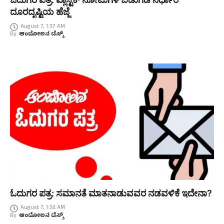
ದೂರದೃಷ್ಟಿಯ ಹೆಜ್ಜೆ
August 7, 1:37 AM
By
ಆಂದೋಲನ ಡೆಸ್ಕ್
ಓದುಗರ ಪತ್ರ: ಸಮಾನತೆ ಮಾತನಾಡುವವರ ನಡವಳಿಕೆ ಇದೇನಾ?
August 7, 1:34 AM
By
ಆಂದೋಲನ ಡೆಸ್ಕ್