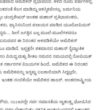
 ಗಾಢವಾದ ಅಮೆರಿಕನ್ ಪ್ರಭಾವವಿದೆ. ಕಳೆದ ನೂರು ವರ್ಷಗಳಲ್ಲಿ,
ಕಾಂತದಂತೆ ಕೆಲಸ ಮಾಡಿದ್ದು ಆಕಸ್ಮಿಕವೇನಲ್ಲ. ಜರ್ಮನಿಯ
ಹ್ಮಣ್ಯಂ ಚಂದ್ರಶೇಖರ್ ಅಂತಹ ಮಹಾನ್ ಪ್ರತಿಭಾವಂತರು,
 ಕಾರ್ಮಿಕರು, ಫ್ಯಾಸಿಸಂನಿಂದ ಪಲಾಯನ ಮಾಡಿದ ಯೂರೋಪಿಯನ್
್ಯರು… ಹೀಗೆ ಜಗತ್ತಿನ ಎಲ್ಲ ಮೂಲೆ-ಮೂಲೆಗಳವರೂ
ೆಯರಸಿ ಬರುವವರ ಈ ನಿರಂತರ ಅಳವಡಿಕೆಯೇ ಅಮೆರಿಕನ್
ಿಯೂ ಮಾಡಿದೆ. ಇಪ್ಪತ್ತನೇ ಶತಮಾನದ ಮಹಾನ್ ಸೈದ್ಧಾಂತಿಕ
ಸಂ ವಿರುದ್ಧ ಮತ್ತು ಶೀತಲ ಸಮರದ ಸಮಯದಲ್ಲಿ ಸೋವಿಯತ್
ಿಧಾನಿಕ ಸರ್ಕಾರಗಳ ವಿಜಯಗಳ ಹಿಂದೆ, ಅಮೆರಿಕದ ಈ ನಿರಂತರ
ಮೆರಿಕವನ್ನು ಇನ್ನಷ್ಟು ಬಲಶಾಲಿಯಾಗಿ ಸಿದ್ದಲ್ಲದೇ,
 ನಿಜ. ಇಂತಹ ನಂಬಿಕೆಯೇ ಅಮೆರಿಕದ ಡಾಲರ್, ಅಂತರರಾಷ್ಟ್ರೀಯ
. ೧೭೭೬ರಲ್ಲೇ ಸರ್ವ ಸಮಾನತೆಯ ಸ್ವಾತಂತ್ರ್ಯ ಘೋಷಿಸಿದ
ು ವರ್ಷ ಬೇಕಾಯಿತು; ರಕ್ತಸಿಕ್ತ ಅಂತರ್ಯುದ್ಧದಲ್ಲಿ ಲಕ್ಷಾಂತರ