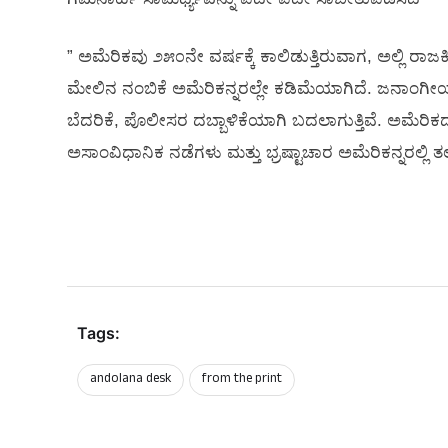
” ಅಮೆರಿಕವು ೨೫೦ನೇ ವರ್ಷಕ್ಕೆ ಕಾಲಿಡುತ್ತಿರುವಾಗ, ಅಲ್ಲಿ ರಾಜಕೀ
ಮೇಲಿನ ನಂಬಿಕೆ ಅಮೆರಿಕನ್ನರಲ್ಲೇ ಕಡಿಮೆಯಾಗಿದೆ. ಜನಾಂಗೀಯತೆ
ಬೆದರಿಕೆ, ಪೊಲೀಸರ ದಬ್ಬಾಳಿಕೆಯಾಗಿ ಬದಲಾಗುತ್ತಿವೆ. ಅಮೆರಿಕದ
ಅಸಾಂವಿಧಾನಿಕ ನಡೆಗಳು ಮತ್ತು ಭ್ರಷ್ಟಾಚಾರ ಅಮೆರಿಕನ್ನರಲ್ಲಿ ತ
Tags:
andolana desk
from the print