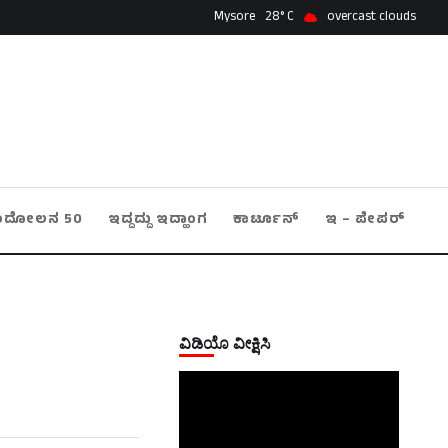
Mysore
28
overcast clouds
ಂದೋಲನ 50
ಇದ್ದದ್ದು ಇದ್ಹಾಂಗ
ಕಾರ್ಟೂನ್
ಇ – ಪೇಪರ್
ವಿಡಿಯೊ ವೀಕ್ಷಿಸಿ