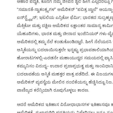
ಆಹಾರ ಪದ್ಧತಿ, ಕೊನೆಗೆ ನಮ್ಮ ಜೀವನ ಶೈಲಿ ಹೀಗೆ ಎಲ್ಲದರಲ್ಲೂ
“ಸಮಾನತೆ-ಸ್ವಾತಂತ್ರ್ಯಗಳ” ಅಮೆರಿಕನ್ “ಪವಿತ್ರ ಜ್ವಾಲೆ” ಆಯಸ್
ಐನ್‌ಸ್ಟ್ತ್ಯೈನ್; ಇಟಲಿಯ ಎನ್ರಿಕೋ ಫೆರ್ಮಿ; ಭಾರತದ ಸುಬ್ರ
ಮೆಕ್ಸಿಕೋ ಮತ್ತು ದಕ್ಷಿಣ ಅಮೆರಿಕದ ಲಕ್ಷಾಂತರ ಸಾಮಾನ್ಯ
ಯೆಹೂದಿಗಳು, ಭಾರತ ಮತ್ತು ಚೀನಾದ ಇಂಜಿನಿಯರ್ ಗಳು-ವೈದ
ಅಮೆರಿಕದಲ್ಲಿ ತಮ್ಮ ನೆಲೆ ಕಂಡುಕೊಂಡಿದ್ದಾರೆ. ಹೀಗೆ ನೆಲ
ಅಸ್ಮಿತೆಯನ್ನು ಬದಲಾಯಿಸುತ್ತಲೇ ಇನ್ನಷ್ಟು ಪ್ರಭಾವಶಾಲಿಯಾಗ
ಹೋರಾಟಗಳಲ್ಲಿ–ಎರಡನೇ ಮಹಾಯುದ್ಧದ ಸಮಯದಲ್ಲಿ ಫ್ಯಾಸಿ
ಕಮ್ಯುನಿಸಂ ವಿರುದ್ಧ– ಉದಾರ ಪ್ರಜಾಪ್ರಭುತ್ವ ಮತ್ತು ಸಾಂವ
ಬದಲಾವಣೆಯ ಅಸ್ಮಿತೆ ಮಹತ್ತರ ಪಾತ್ರ ಪಡೆದಿದೆ. ಈ ವಿಜಯಗಳು ಅ
ಅಮೆರಿಕನ್ ವ್ಯವಸ್ಥೆಯ ಮೇಲಿನ ನಂಬಿಕೆಯನ್ನು ಹೆಚ್ಚಿಸಿದ್ದೂ
ವಾಣಿಜ್ಯದ ಕರೆನ್ಸಿಯಾಗಿ ರೂಪುಗೊಳ್ಳಲು ಕಾರಣ.
ಆದರೆ ಅಮೆರಿಕದ ಇತಿಹಾಸ ವಿರೋಧಾಭಾಸಗಳ ಇತಿಹಾಸವೂ ಹೌದು
ಅಮೆರಿಕಕ್ಕೆ, ಗುಲಾಮಗಿರಿ ಪದ್ಧತಿಯನ್ನು ನಿಷೇಧಿಸಲು ಇನ್ನೂ ನೂರ