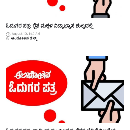
ಓದುಗರ ಪತ್ರ: ರೈತ ಮಕ್ಕಳ ವಿದ್ಯಾಭ್ಯಾಸ ಶುಲ್ಕದಲ್ಲಿ
August 10, 1:49 AM
By
ಆಂದೋಲನ ಡೆಸ್ಕ್