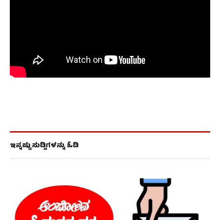
ಇನ್ನಷ್ಟು ಸುದ್ದಿಗಳನ್ನು ಓದಿ