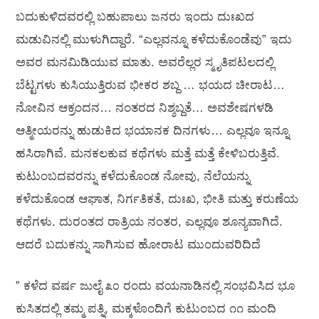
ಬದುಕುಳಿದವರಲ್ಲಿ ಬಹುಪಾಲು ಜನರು ಇಂದು ದುಃಖದ
ಮಡುವಿನಲ್ಲಿ ಮುಳುಗಿದ್ದಾರೆ. “ಎಲ್ಲವನ್ನೂ ಕಳೆದುಕೊಂಡೆವು” ಇದು
ಅವರ ಮನಮಿಡಿಯುವ ಮಾತು. ಅವರೆಲ್ಲರ ಸ್ಮೃತಿಪಟಲದಲ್ಲಿ
ಬೆಟ್ಟಗಳು ಕುಸಿಯುತ್ತಿರುವ ಭೀಕರ ಶಬ್ದ … ಭಯದ ಚೀರಾಟ…
ನೋವಿನ ಆಕ್ರಂದನ… ನಂತರದ ನಿಶ್ಶಬ್ದತೆ… ಅವಶೇಷಗಳಡಿ
ಆತ್ಮೀಯರನ್ನು ಹುಡುಕಿದ ಭಯಾನಕ ದಿನಗಳು… ಎಲ್ಲವೂ ಇನ್ನೂ
ಹಸಿರಾಗಿವೆ. ಮನಕಲಕುವ ಕಥೆಗಳು ಮತ್ತೆ ಮತ್ತೆ ಕೇಳಿಬರುತ್ತಿವೆ.
ಕುಟುಂಬದವರನ್ನು ಕಳೆದುಕೊಂಡ ನೋವು, ನೆಲೆಯನ್ನು
ಕಳೆದುಕೊಂಡ ಆಘಾತ, ನಿರ್ಗತಿಕತೆ, ದುಃಖ, ಭೀತಿ ಮತ್ತು ಕರುಣೆಯ
ಕಥೆಗಳು. ದುರಂತದ ರಾತ್ರಿಯ ನಂತರ, ಎಲ್ಲವೂ ಶೂನ್ಯವಾಗಿದೆ.
ಆದರೆ ಬದುಕನ್ನು ಸಾಗಿಸುವ ಹೋರಾಟ ಮುಂದುವರಿದಿದೆ
” ಕಳೆದ ವರ್ಷ ಜುಲೈ ೩೦ ರಂದು ವಯನಾಡಿನಲ್ಲಿ ಸಂಭವಿಸಿದ ಭೂ
ಕುಸಿತದಲ್ಲಿ ತಮ್ಮ ಪತ್ನಿ, ಮಕ್ಕಳೊಂದಿಗೆ ಕುಟುಂಬದ ೧೧ ಮಂದಿ