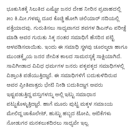
ಭೂಕುಸಿತಕ್ಕೆ ಸಿಲುಕಿದ ಎಷ್ಟೋ ಜನರ ದೇಹ ನೀರಿನ ಪ್ರವಾಹದಲ್ಲಿ
೫೦ ಕಿ.ಮೀ.ಗಳಷ್ಟು ದೂರ ಕೊಚ್ಚಿ ಹೋಗಿ ಚಲಿಯಾರ್ ನದಿಯಲ್ಲಿ
ಪತ್ತೆಯಾದವು. ಗುರುತಿಸಲು ಸಾಧ್ಯವಾಗದ ಶವಗಳ ಡಿಎನ್‌ಎ ಪರೀಕ್ಷೆ
ಮಾಡಿ ಅವರ ಗುರುತು ಸಿಕ್ಕ ನಂತರ ಸಮಾಧಿಗೆ ಹೆಸರಿನ ಪಟ್ಟಿ
ಅಳವಡಿಸಲಾಯಿತು. ಇಂದು ಈ ಸಮಾಧಿ ಸ್ಥಳವು ಚೂರಲ್ಮಲಾ ಹಾಗೂ
ಮುಂಡಕ್ಕೈಯ ಜನರ ಜೀವಿತ ಕಾಲದ ಸಾಮರಸ್ಯಕ್ಕೆ ಸಾಕ್ಷಿಯಾಗಿದೆ.
ಸಾವಿಗೀಡಾದ ವಿವಿಧ ಧರ್ಮಗಳ ಜನರು ಪಕ್ಕಪಕ್ಕದ ಸಮಾಧಿಗಳಲ್ಲಿ
ವಿಶ್ರಾಂತಿ ಪಡೆಯುತ್ತಿದ್ದಾರೆ. ಈ ಸಮಾಧಿಗಳಿಗೆ ಬದುಕುಳಿದಿರುವ
ಅವರ ಪ್ರೀತಿಪಾತ್ರರು ಭೇಟಿ ನೀಡಿ ಬದುಕಿದ್ದಾಗ ಅವರು
ಇಷ್ಟಪಡುತ್ತಿದ್ದ ವಸ್ತುಗಳನ್ನು ಅಲ್ಲಿ ಇಟ್ಟು ಸಮಾಧಾನ
ಪಟ್ಟುಕೊಳ್ಳುತ್ತಿದ್ದಾರೆ. ಹಾಗೆ ಮೂರು ಪುಟ್ಟ ಮಕ್ಕಳ ಸಮಾಽಯ
ಮೇಲಿದ್ದ ಚಾಕೊಲೇಟ್, ಹುಟ್ಟು ಹಬ್ಬದ ಟೋಪಿ, ಆಟಿಕೆಗಳು
ನೋಡುಗರ ಮನಕಲುಕದಿರಲು ಸಾಧ್ಯವೇ ಇಲ್ಲ.