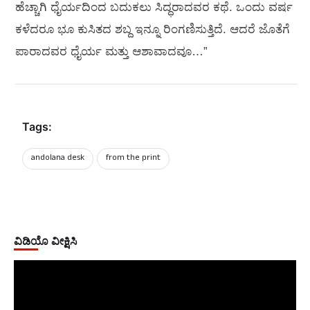
ಹೆಚ್ಚಾಗಿ ಧೈರ್ಯದಿಂದ ಬದುಕಲು ಸಿದ್ಧರಾದವರ ಕಥೆ. ಒಂದು ವರ್ಷ
ಕಳೆದರೂ ಭೂ ಕುಸಿತದ ಶಬ್ದ ಇನ್ನೂ ರಿಂಗಣಿಸುತ್ತಿದೆ. ಆದರೆ ಜೊತೆಗೆ
ಪಾರಾದವರ ಧೈರ್ಯ ಮತ್ತು ಆಶಾವಾದವೂ…”
Tags:
andolana desk
from the print
ವಿಡಿಯೊ ವೀಕ್ಷಿಸಿ