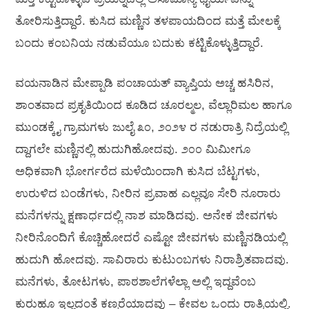
ತೋರಿಸುತ್ತಿದ್ದಾರೆ. ಕುಸಿದ ಮಣ್ಣಿನ ತಳಪಾಯದಿಂದ ಮತ್ತೆ ಮೇಲಕ್ಕೆ
ಬಂದು ಕಂಬನಿಯ ನಡುವೆಯೂ ಬದುಕು ಕಟ್ಟಿಕೊಳ್ಳುತ್ತಿದ್ದಾರೆ.
ವಯನಾಡಿನ ಮೇಪ್ಪಾಡಿ ಪಂಚಾಯತ್ ವ್ಯಾಪ್ತಿಯ ಅಚ್ಚ ಹಸಿರಿನ,
ಶಾಂತವಾದ ಪ್ರಕೃತಿಯಿಂದ ಕೂಡಿದ ಚೂರಲ್ಮಲ, ವೆಲ್ಲಾರಿಮಲ ಹಾಗೂ
ಮುಂಡಕ್ಕೈ ಗ್ರಾಮಗಳು ಜುಲೈ ೩೦, ೨೦೨೪ ರ ನಡುರಾತ್ರಿ ನಿದ್ರೆಯಲ್ಲಿ
ದ್ದಾಗಲೇ ಮಣ್ಣಿನಲ್ಲಿ ಹುದುಗಿಹೋದವು. ೨೦೦ ಮಿಮೀಗೂ
ಅಧಿಕವಾಗಿ ಭೋರ್ಗರೆದ ಮಳೆಯಿಂದಾಗಿ ಕುಸಿದ ಬೆಟ್ಟಗಳು,
ಉರುಳಿದ ಬಂಡೆಗಳು, ನೀರಿನ ಪ್ರವಾಹ ಎಲ್ಲವೂ ಸೇರಿ ನೂರಾರು
ಮನೆಗಳನ್ನು ಕ್ಷಣಾರ್ಧದಲ್ಲಿ ನಾಶ ಮಾಡಿದವು. ಅನೇಕ ಜೀವಗಳು
ನೀರಿನೊಂದಿಗೆ ಕೊಚ್ಚಿಹೋದರೆ ಎಷ್ಟೋ ಜೀವಗಳು ಮಣ್ಣಿನಡಿಯಲ್ಲಿ
ಹುದುಗಿ ಹೋದವು. ಸಾವಿರಾರು ಕುಟುಂಬಗಳು ನಿರಾಶ್ರಿತವಾದವು.
ಮನೆಗಳು, ತೋಟಗಳು, ಪಾಠಶಾಲೆಗಳೆಲ್ಲಾ ಅಲ್ಲಿ ಇದ್ದವೆಂಬ
ಕುರುಹೂ ಇಲ್ಲದಂತೆ ಕಣ್ಮರೆಯಾದವು – ಕೇವಲ ಒಂದು ರಾತ್ರಿಯಲ್ಲಿ.