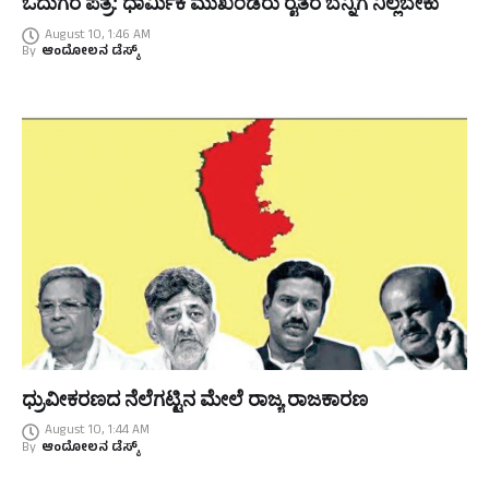
ಓದುಗರ ಪತ್ರ: ಧಾರ್ಮಿಕ ಮುಖಂಡರು ರೈತರ ಬೆನ್ನಿಗೆ ನಿಲ್ಲಬೇಕು
August 10, 1:46 AM
By
ಆಂದೋಲನ ಡೆಸ್ಕ್
ಧ್ರುವೀಕರಣದ ನೆಲೆಗಟ್ಟಿನ ಮೇಲೆ ರಾಜ್ಯ ರಾಜಕಾರಣ
August 10, 1:44 AM
By
ಆಂದೋಲನ ಡೆಸ್ಕ್