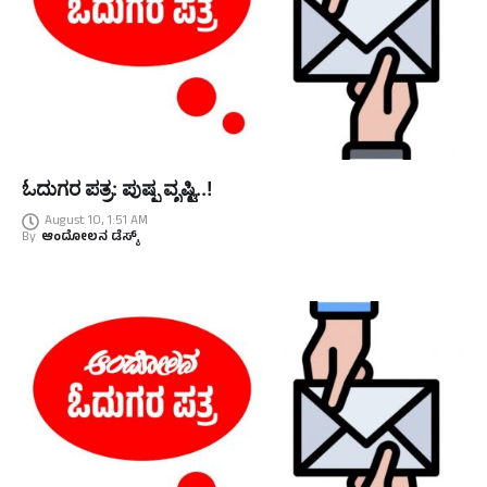
ಓದುಗರ ಪತ್ರ: ಪುಷ್ಪ ವೃಷ್ಟಿ..!
August 10, 1:51 AM
By
ಆಂದೋಲನ ಡೆಸ್ಕ್