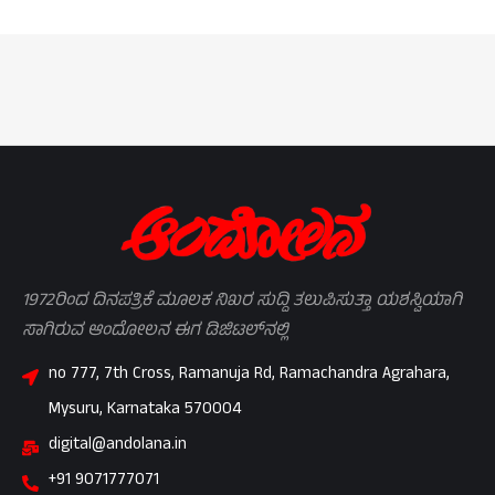
1972ರಿಂದ ದಿನಪತ್ರಿಕೆ ಮೂಲಕ ನಿಖರ ಸುದ್ದಿ ತಲುಪಿಸುತ್ತಾ ಯಶಸ್ವಿಯಾಗಿ
ಸಾಗಿರುವ ಆಂದೋಲನ ಈಗ ಡಿಜಿಟಲ್‌ನಲ್ಲಿ
no 777, 7th Cross, Ramanuja Rd, Ramachandra Agrahara,
Mysuru, Karnataka 570004
digital@andolana.in
+91 9071777071