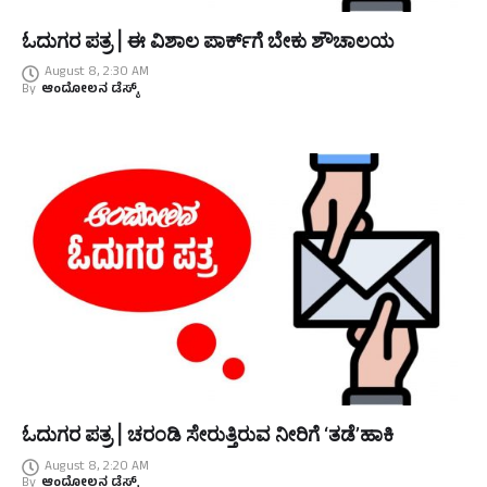
ಓದುಗರ ಪತ್ರ | ಈ ವಿಶಾಲ ಪಾರ್ಕ್‌ಗೆ ಬೇಕು ಶೌಚಾಲಯ
August 8, 2:30 AM
By
ಆಂದೋಲನ ಡೆಸ್ಕ್
ಓದುಗರ ಪತ್ರ | ಚರಂಡಿ ಸೇರುತ್ತಿರುವ ನೀರಿಗೆ ‘ತಡೆ’ಹಾಕಿ
August 8, 2:20 AM
By
ಆಂದೋಲನ ಡೆಸ್ಕ್