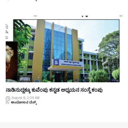
ನಾಡಿನುದ್ದಕ್ಕೂ ಕುವೆಂಪು ಕನ್ನಡ ಅಧ್ಯಯನ ಸಂಸ್ಥೆ ಕಂಪು
August 8, 2:09 AM
By
ಆಂದೋಲನ ಡೆಸ್ಕ್