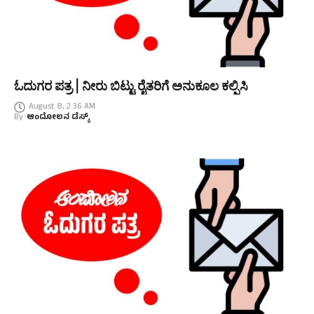
ಓದುಗರ ಪತ್ರ | ನೀರು ಬಿಟ್ಟು ರೈತರಿಗೆ ಅನುಕೂಲ ಕಲ್ಪಿಸಿ
August 8, 2:36 AM
By
ಆಂದೋಲನ ಡೆಸ್ಕ್