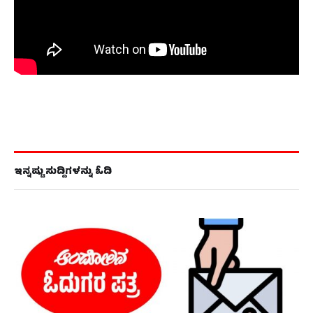
ಇನ್ನಷ್ಟು ಸುದ್ದಿಗಳನ್ನು ಓದಿ