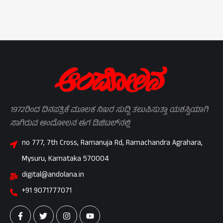
1972ರಿಂದ ದಿನಪತ್ರಿಕೆ ಮೂಲಕ ನಿಖರ ಸುದ್ದಿ ತಲುಪಿಸುತ್ತಾ ಯಶಸ್ವಿಯಾಗಿ
ಸಾಗಿರುವ ಆಂದೋಲನ ಈಗ ಡಿಜಿಟಲ್‌ನಲ್ಲಿ
no 777, 7th Cross, Ramanuja Rd, Ramachandra Agrahara,
Mysuru, Karnataka 570004
digital@andolana.in
+91 9071777071