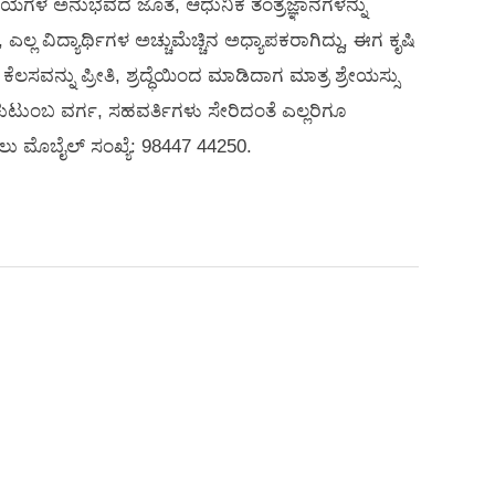
ಾಯಗಳ ಅನುಭವದ ಜೊತೆ, ಆಧುನಿಕ ತಂತ್ರಜ್ಞಾನಗಳನ್ನು
ಲ್ಲ ವಿದ್ಯಾರ್ಥಿಗಳ ಅಚ್ಚುಮೆಚ್ಚಿನ ಅಧ್ಯಾಪಕರಾಗಿದ್ದು, ಈಗ ಕೃಷಿ
ಕೆಲಸವನ್ನು ಪ್ರೀತಿ, ಶ್ರದ್ಧೆಯಿಂದ ಮಾಡಿದಾಗ ಮಾತ್ರ ಶ್ರೇಯಸ್ಸು
ಕುಟುಂಬ ವರ್ಗ, ಸಹವರ್ತಿಗಳು ಸೇರಿದಂತೆ ಎಲ್ಲರಿಗೂ
ಾಡಲು ಮೊಬೈಲ್ ಸಂಖ್ಯೆ: 98447 44250.