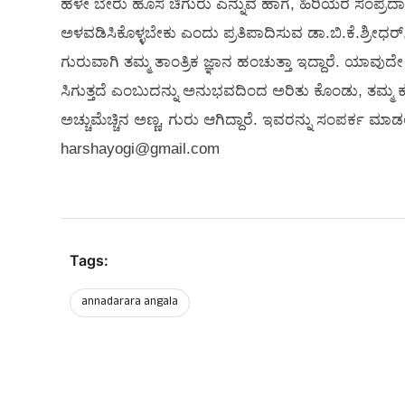
ಹಳೇ ಬೇರು ಹೊಸ ಚಿಗುರು ಎನ್ನುವ ಹಾಗೆ, ಹಿರಿಯರ ಸಂಪ್ರದ
ಅಳವಡಿಸಿಕೊಳ್ಳಬೇಕು ಎಂದು ಪ್ರತಿಪಾದಿಸುವ ಡಾ.ಬಿ.ಕೆ.ಶ್ರೀಧರ್, ಎ
ಗುರುವಾಗಿ ತಮ್ಮ ತಾಂತ್ರಿಕ ಜ್ಞಾನ ಹಂಚುತ್ತಾ ಇದ್ದಾರೆ. ಯಾವುದೇ 
ಸಿಗುತ್ತದೆ ಎಂಬುದನ್ನು ಅನುಭವದಿಂದ ಅರಿತು ಕೊಂಡು, ತಮ್ಮ 
ಅಚ್ಚುಮೆಚ್ಚಿನ ಅಣ್ಣ, ಗುರು ಆಗಿದ್ದಾರೆ. ಇವರನ್ನು ಸಂಪರ್ಕ ಮ
harshayogi@gmail.com
Tags:
annadarara angala