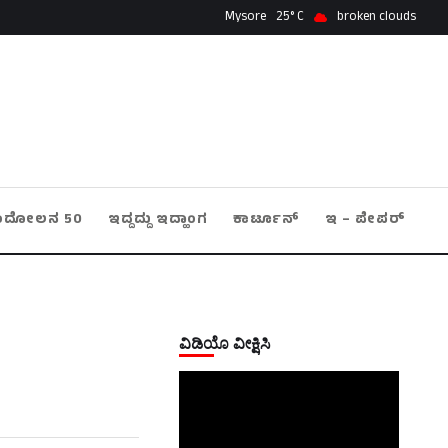
Mysore
25
broken clouds
ಂದೋಲನ 50
ಇದ್ದದ್ದು ಇದ್ಹಾಂಗ
ಕಾರ್ಟೂನ್
ಇ – ಪೇಪರ್
ವಿಡಿಯೊ ವೀಕ್ಷಿಸಿ