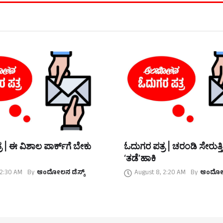
 | ಈ ವಿಶಾಲ ಪಾರ್ಕ್‌ಗೆ ಬೇಕು
ಓದುಗರ ಪತ್ರ | ಚರಂಡಿ ಸೇರುತ್ತ
‘ತಡೆ’ಹಾಕಿ
 2:30 AM
By
ಆಂದೋಲನ ಡೆಸ್ಕ್
August 8, 2:20 AM
By
ಆಂದೋಲನ