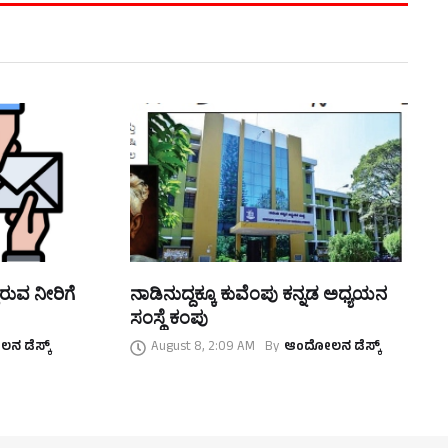
ಿರುವ ನೀರಿಗೆ
ನಾಡಿನುದ್ದಕ್ಕೂ ಕುವೆಂಪು ಕನ್ನಡ ಅಧ್ಯಯನ
ಸಂಸ್ಥೆ ಕಂಪು
 ಡೆಸ್ಕ್
August 8, 2:09 AM
By
ಆಂದೋಲನ ಡೆಸ್ಕ್