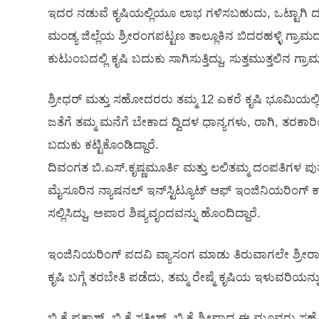
ಇದರ ನಡುವೆ ಕೃಷಿಯಲ್ಲಿಯೂ ಲಾಭ ಗಳಿಸಬಹುದು, ಒಟ್ಟಾಗಿ ದು
ಮಂಡ್ಯ ಜಿಲ್ಲೆಯ ಶ್ರೀರಂಗಪಟ್ಟಣ ತಾಲ್ಲೂಕಿನ ಬಿದರಹಳ್ಳಿ ಗ್ರಾ
ಕುಟುಂಬದಲ್ಲಿ ಕೃಷಿ ಬದುಕು ಸಾಗಿಸುತ್ತಿದ್ದು, ಸುತ್ತಮುತ್ತಲಿನ ಗ್
ಶ್ರೀಧರ್ ಮತ್ತು ಸಹೋದರರು ತಮ್ಮ 12 ಎಕರೆ ಕೃಷಿ ಭೂಮಿಯಲ್ಲಿ ರೇಷ
ಜತೆಗೆ ತಮ್ಮ ಮನೆಗೆ ಬೇಕಾದ ದ್ವಿದಳ ಧಾನ್ಯಗಳು, ರಾಗಿ, ತರ
ಬದುಕು ಕಟ್ಟಿಕೊಂಡಿದ್ದಾರೆ.
ದಿವಂಗತ ಬಿ.ಎಸ್.ಕೃಷ್ಣಮೂರ್ತಿ ಮತ್ತು ಲಲಿತಮ್ಮ ದಂಪತಿಗಳ ಪುತ
ಮೈಸೂರಿನ ನ್ಯಾಷನಲ್ ಇನ್‌ಸ್ಟಿಟ್ಯೂಟ್‌ ಆಫ್ ಇಂಜಿನಿಯರಿಂಗ್ 
ಸಲ್ಲಿಸಿದ್ದು, ಅಪಾರ ಶಿಷ್ಯವೃಂದವನ್ನು ಹೊಂದಿದ್ದಾರೆ.
ಇಂಜಿನಿಯರಿಂಗ್ ಪದವಿ ವ್ಯಾಸಂಗ ಮಾಡು ತಿರುವಾಗಲೇ ಶ್ರೀರಾಂ
ಕೃಷಿ ಬಗ್ಗೆ ತರಬೇತಿ ಪಡೆದು, ತಮ್ಮ ರೇಷ್ಮೆ ಕೃಷಿಯ ಇಳುವರಿಯನ್ನು 2
ಬಿ.ಕೆ.ಪ್ರಕಾಶ್, ಬಿ.ಕೆ.ಸತೀಶ್, ಬಿ.ಕೆ.ಶ್ರೀಪಾದ ಈ ಮೂವರು 