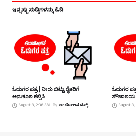
ಇನ್ನಷ್ಟು ಸುದ್ದಿಗಳನ್ನು ಓದಿ
ಓದುಗರ ಪತ್ರ | ನೀರು ಬಿಟ್ಟು ರೈತರಿಗೆ
ಓದುಗರ ಪತ್ರ
ಅನುಕೂಲ ಕಲ್ಪಿಸಿ
ಶೌಚಾಲಯ
August 8, 2:36 AM
By
ಆಂದೋಲನ ಡೆಸ್ಕ್
August 8,