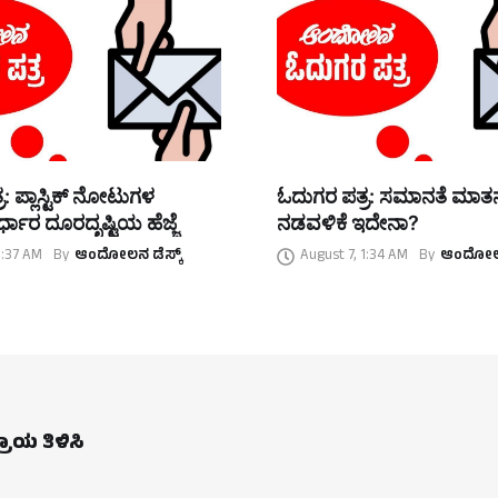
: ಪ್ಲಾಸ್ಟಿಕ್ ನೋಟುಗಳ
ಓದುಗರ ಪತ್ರ: ಸಮಾನತೆ ಮಾ
್ಧಾರ ದೂರದೃಷ್ಟಿಯ ಹೆಜ್ಜೆ
ನಡವಳಿಕೆ ಇದೇನಾ?
1:37 AM
By
ಆಂದೋಲನ ಡೆಸ್ಕ್
August 7, 1:34 AM
By
ಆಂದೋಲನ
ಪ್ರಾಯ ತಿಳಿಸಿ