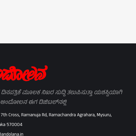
 ದಿನಪತ್ರಿಕೆ ಮೂಲಕ ನಿಖರ ಸುದ್ದಿ ತಲುಪಿಸುತ್ತಾ ಯಶಸ್ವಿಯಾಗಿ
 ಆಂದೋಲನ ಈಗ ಡಿಜಿಟಲ್‌ನಲ್ಲಿ
 7th Cross, Ramanuja Rd, Ramachandra Agrahara, Mysuru,
aka 570004
@andolana.in