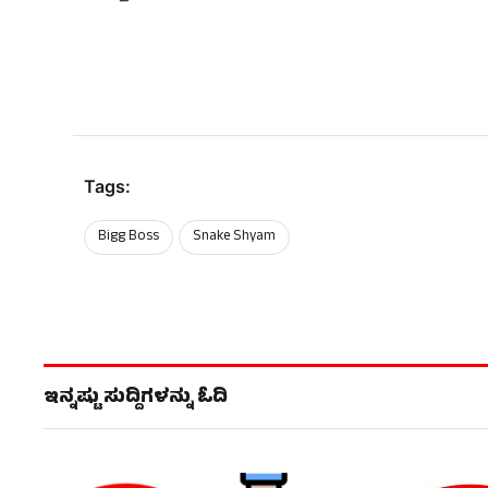
Tags:
Bigg Boss
Snake Shyam
ಇನ್ನಷ್ಟು ಸುದ್ದಿಗಳನ್ನು ಓದಿ