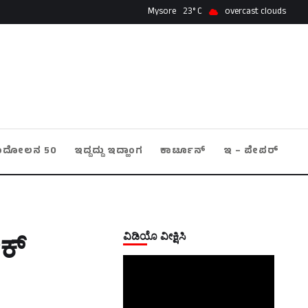
Mysore
23
overcast clouds
ಂದೋಲನ 50
ಇದ್ದದ್ದು ಇದ್ಹಾಂಗ
ಕಾರ್ಟೂನ್
ಇ – ಪೇಪರ್
ವಿಡಿಯೊ ವೀಕ್ಷಿಸಿ
ೇಕ್