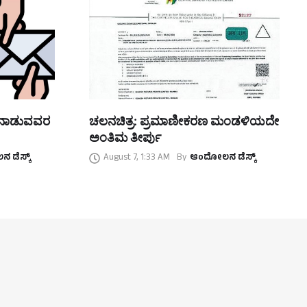
ತನಾಡುವವರ
ಚಲನಚಿತ್ರ: ಪ್ರಮಾಣೀಕರಣ ಮಂಡಳಿಯದೇ
ಅಂತಿಮ ತೀರ್ಪು
 ಡೆಸ್ಕ್
August 7, 1:33 AM
By
ಆಂದೋಲನ ಡೆಸ್ಕ್